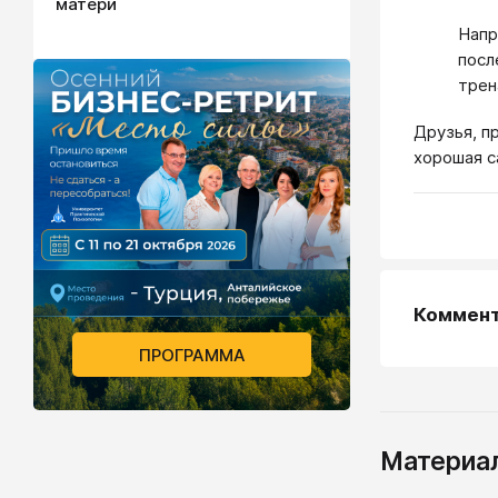
матери
Напр
посл
трен
Друзья, п
хорошая с
Коммен
ПРОГРАММА
Материал