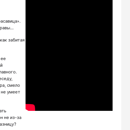
расавица».
равы...
 как забитая
 ее
ый
лавного.
еседу,
ра, смело
 не умеет
ать
н не из-за
разницу?