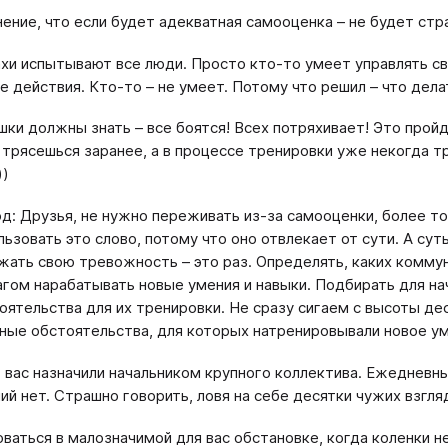
ение, что если будет адекватная самооценка – не будет страх
хи испытывают все люди. Просто кто-то умеет управлять св
е действия. Кто-то – не умеет. Потому что решил – что дела
шки должны знать – все боятся! Всех потряхивает! Это пройд
 трясешься заранее, а в процессе тренировки уже некогда тр
))
д: Друзья, не нужно переживать из-за самооценки, более то
льзовать это слово, потому что оно отвлекает от сути. А с
жать свою тревожность – это раз. Определять, каких коммун
агом нарабатывать новые умения и навыки. Подбирать для н
оятельства для их тренировки. Не сразу сигаем с высоты дес
ные обстоятельства, для которых натренировывали новое ум
 вас назначили начальником крупного коллектива. Ежедневны
ий нет. Страшно говорить, ловя на себе десятки чужих взгл
ваться в малозначимой для вас обстановке, когда коленки н