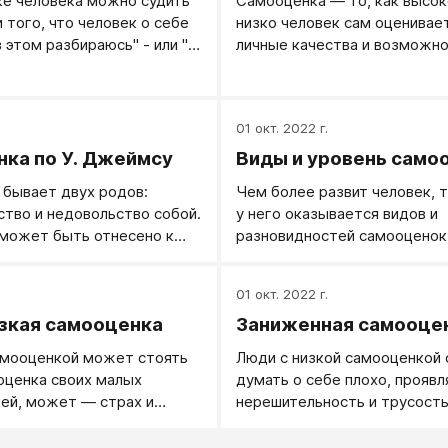
е человека можно судить
Самооценка — то, как высок
Если у человека самооценка 
 того, что человек о себе
низко человек сам оценивае
психотерапевт заботится о 
в этом разбираюсь" - или "Я
личные качества и возможно
стабилизации на высоком, но
 "Меня здесь знают и
адекватном уровне.
ибо "Я здесь никто"), что
поводу себя чувствует
.
01 окт. 2022 г.
ибо желание провалиться
ю) и как человек себя
ка по У. Джеймсу
Виды и уровень само
он себя держит (уверенно и
бывает двух родов:
Чем более развит человек, 
ойно либо тушуясь).
тво и не­довольство собой.
у него оказывается видов и
может быть отнесено к
разновидностей самооценок
делу, к отделу поступков,
 большей части относят
.
01 окт. 2022 г.
стную группу действий,
зкая самооценка
Заниженная самооце
ваний в узком смысле
обоих родов самооценки
амооценкой может стоять
Люди с низкой самооценкой 
доста­точный запас
оценка своих малых
думать о себе плохо, проявл
Таковы, с одной стороны,
ей, может — страх и
нерешительность и трусость
амодовольство,
ть в себе.
, суетность,