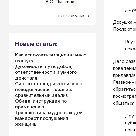
А.С. Пушкина.
Друз
ВСЕ СОБЫТИЯ
Девушка м
После это
Внут
Новые статьи:
некр
Как успокоить эмоциональную
супругу
Дело разв
Духовность: путь добра,
поведении
ответственности и умного
придавлив
действия
Главное -
Синтон-подход и когнитивно-
обратитьс
поведенческая терапия:
сравнительный анализ
посмотрет
Обида: инструкция по
общаться.
применению
Три принципа мудрых людей
Друг
Манифест послушания
публ
женщины
пони