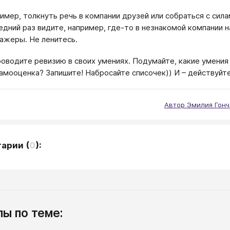
имер, толкнуть речь в компании друзей или собраться с сила
едний раз видите, например, где-то в незнакомой компании 
ажеры. Не ленитесь.
роводите ревизию в своих умениях. Подумайте, какие умения 
амооценка? Запишите! Набросайте списочек)) И – действуйте
Автор Эмилия Гон
тарии
(
0
):
ы по теме: