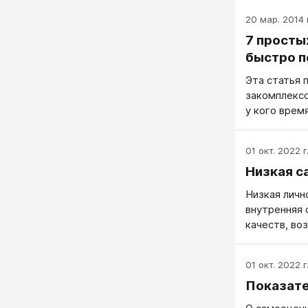
20 мар. 2014 г
7 просты
быстро п
Эта статья 
закомплекс
у кого врем
руки, появля
получается,
01 окт. 2022 г
сомнение в 
Низкая с
неверие в с
любого живо
Низкая личн
внутренняя 
качеств, во
В первую оч
сам о себе 
01 окт. 2022 г
себя ведет 
Показат