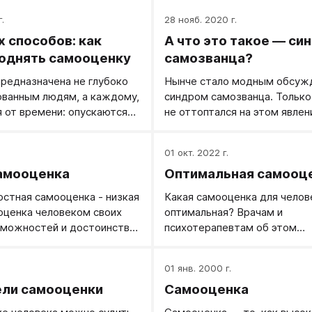
.
28 нояб. 2020 г.
х способов: как
А что это такое — си
однять самооценку
самозванца?
предназначена не глубоко
Нынче стало модным обсуж
ованным людям, а каждому,
синдром самозванца. Только
я от времени: опускаются
не оттоптался на этом явлен
ется апатия, что-то не
«психологии». Друзья, как 
 возникает здоровое
заметить, психологию беру в
.
01 окт. 2022 г.
себе, иногда проскакивает
Потому что на тему самозв
амооценка
Оптимальная самооц
вои силы. Словом, для
та «психология» вещает.
го нормального человека.
остная самооценка - низкая
Какая самооценка для челов
оценка человеком своих
оптимальная? Врачам и
зможностей и достоинств.
психотерапевтам об этом
ередь - это то, что человек
задумываться приходится. Е
думает, во вторую - как он
человека стабильно низкая
.
01 янв. 2000 г.
и на что решается.
самооценка, его врач будет
ели самооценки
Самооценка
радоваться хотя бы ситуати
повышению ("У больного рем