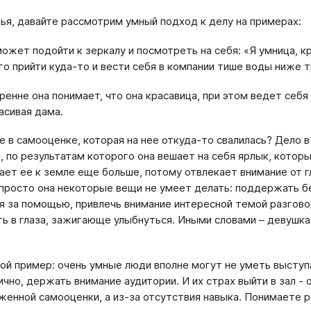
ья, давайте рассмотрим умный подход к делу на примерах:
ожет подойти к зеркалу и посмотреть на себя: «Я умница, к
го прийти куда-то и вести себя в компании тише воды ниже т
ренне она понимает, что она красавица, при этом ведет себя
асивая дама.
е в самооценке, которая на нее откуда-то свалилась? Дело в
, по результатам которого она вешает на себя ярлык, котор
ает ее к земле еще больше, потому отвлекает внимание от г
 просто она некоторые вещи не умеет делать: поддержать б
я за помощью, привлечь внимание интересной темой разгово
ь в глаза, зажигающе улыбнуться. Иными словами – девушка
 ⠀
ой пример: очень умные люди вполне могут не уметь выступ
ично, держать внимание аудитории. И их страх выйти в зал - о
женной самооценки, а из-за отсутствия навыка. Понимаете 