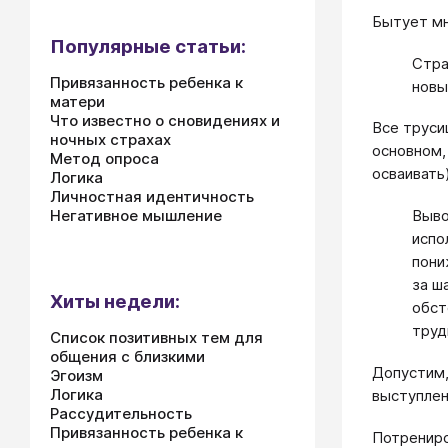
Бытует мн
Популярные статьи:
Стра
Привязанность ребенка к
новы
матери
Что известно о сновидениях и
Все труси
ночных страхах
основном,
Метод опроса
осваивать
Логика
Личностная идентичность
Негативное мышление
Выво
испо
пони
за ш
Хиты недели:
обст
труд
Список позитивных тем для
общения с близкими
Допустим,
Эгоизм
Логика
выступлен
Рассудительность
Привязанность ребенка к
Потрениро