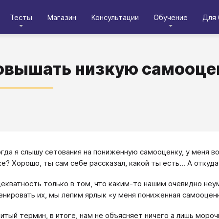
Тесты
Магазин
Консультации
Обучение
Для 
овышать низкую самооце
огда я слышу сетования на пониженную самооценку, у меня во
е? Хорошо, ты сам себе рассказал, какой ты есть... А откуда
екватность только в том, что каким-то нашим очевидно неу
енировать их, мы лепим ярлык «у меня пониженная самооцен
битый термин, в итоге, нам не объясняет ничего а лишь мороч