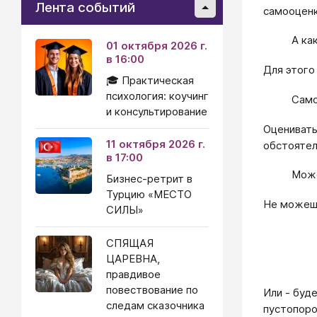
Лента событий
самооценк
А ка
01 октября 2026 г.
в 16:00
Для этого
🎓 Практическая
психология: коучинг
Само
и консультирование
Оценивать
11 октября 2026 г.
обстоятел
в 17:00
Може
Бизнес-ретрит в
Турцию «МЕСТО
Не можешь
СИЛЫ»
СПЯЩАЯ
ЦАРЕВНА,
правдивое
повествование по
Или - буд
следам сказочника
пустопор