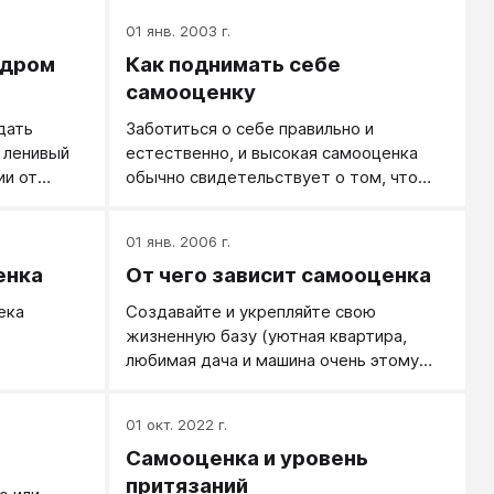
01 янв. 2003 г.
ндром
Как поднимать себе
самооценку
дать
Заботиться о себе правильно и
 ленивый
естественно, и высокая самооценка
ии от
обычно свидетельствует о том, что
вы можете
человек относится к себе внимательно
 кавычки.
и ответственно.
01 янв. 2006 г.
анцев еще
енка
От чего зависит самооценка
ека
Создавайте и укрепляйте свою
жизненную базу (уютная квартира,
любимая дача и машина очень этому
сли у
способствует), повышайте свое
мастерство, становитесь уважаемым
01 окт. 2022 г.
профессионалом, живите как
Самооценка и уровень
вному ее
порядочный человек, создайте
иссия").
крепкую и счастливую семью, дружите
притязаний