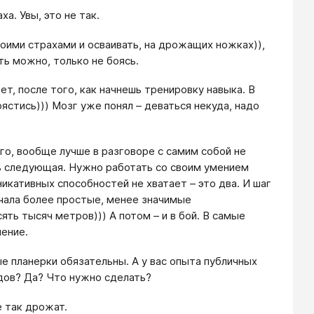
а. Увы, это не так.
оими страхами и осваивать, на дрожащих ножках)),
ть можно, только не боясь.
ет, после того, как начнешь тренировку навыка. В
ястись))) Мозг уже понял – деваться некуда, надо
го, вообще лучше в разговоре с самим собой не
уть следующая. Нужно работать со своим умением
икативных способностей не хватает – это два. И шаг
ачала более простые, менее значимые
ять тысяч метров))) А потом – и в бой. В самые
ение.
е планерки обязательны. А у вас опыта публичных
ядов? Да? Что нужно сделать?
е так дрожат.