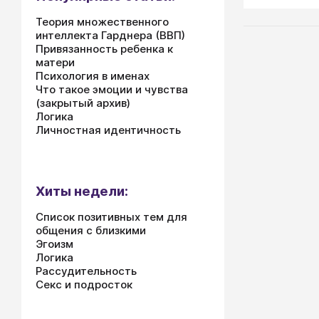
единственн
источником 
Теория множественного
интеллекта Гарднера (ВВП)
или способ
Привязанность ребенка к
отрицательн
матери
какой-то ме
Психология в именах
которая выр
Что такое эмоции и чувства
человека к
(закрытый архив)
предметам 
Логика
Личностная идентичность
привыкнуть 
джинсам, к т
Однако зави
привычки, п
Хиты недели:
гипертрофир
необратимую
Список позитивных тем для
общения с близкими
Эгоизм
Логика
Рассудительность
Секс и подросток