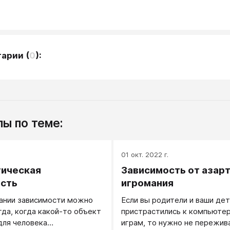
тарии
(
0
):
ы по теме:
.
01 окт. 2022 г.
гическая
Зависимость от азарт
сть
игромания
ании зависимости можно
Если вы родители и ваши дет
гда, когда какой-то объект
пристрастились к компьюте
для человека
играм, то нужно не пережива