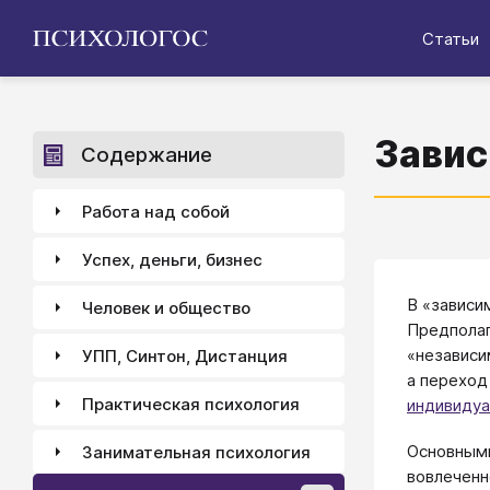
Статьи
Завис
Содержание
Работа над собой
Успех, деньги, бизнес
В «зависи
Человек и общество
Предполаг
«независи
УПП, Синтон, Дистанция
а перехо
Практическая психология
индивиду
Основными
Занимательная психология
вовлечен