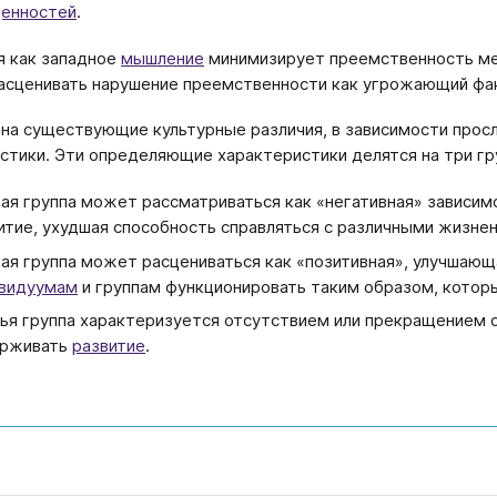
ценностей
.
я как западное
мышление
минимизирует преемственность ме
асценивать нарушение преемственности как угрожающий фа
на существующие культурные различия, в зависимости про
стики. Эти определяющие характеристики делятся на три гр
ая группа может рассматриваться как «негативная» зависим
итие, ухудшая способность справляться с различными жизне
ая группа может расцениваться как «позитивная», улучшающа
видуумам
и группам функционировать таким образом, котор
ья группа характеризуется отсутствием или прекращением 
ерживать
развитие
.