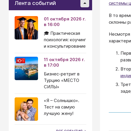
Лента событий
системы 
В то врем
01 октября 2026 г.
склонны р
в 16:00
🎓 Практическая
Несмотря 
психология: коучинг
характери
и консультирование
Перв
11 октября 2026 г.
разв
в 17:00
Втор
Бизнес-ретрит в
инди
Турцию «МЕСТО
Трет
СИЛЫ»
зад
«Я – Солнышко».
Тест на самую
лучшую жену!