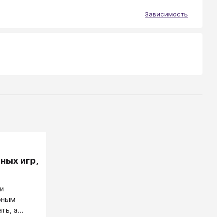
Зависимость
ных игр,
и
рным
ть, а