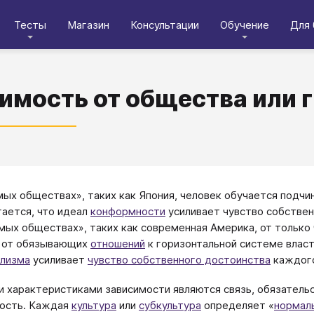
Тесты
Магазин
Консультации
Обучение
Для 
имость от общества или 
мых обществах», таких как Япония, человек обучается подч
ается, что идеал
конформности
усиливает чувство собствен
мых обществах», таких как современная Америка, от только
д от обязывающих
отношений
к горизонтальной системе власт
ализма
усиливает
чувство собственного достоинства
каждого
 характеристиками зависимости являются связь, обязательс
ность. Каждая
культура
или
субкультура
определяет «
нормал