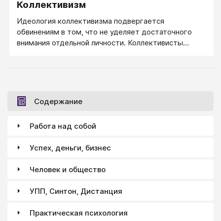
Коллективизм
Идеология коллективизма подвергается
обвинениям в том, что не уделяет достаточного
внимания отдельной личности. Коллективисты
полагают, что для личности полезна включенность в
коллектив, который может представлять группу
людей, социальный класс, расу, всё общество,
нацию, государство.
Содержание
Работа над собой
Успех, деньги, бизнес
Человек и общество
УПП, Синтон, Дистанция
Практическая психология