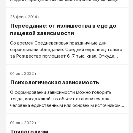
непродуманные оценки случайных людей.
26 февр. 2014 г.
Переедание: от излишества в еде до
пищевой зависимости
Cо времен Средневековья праздничные дни
оправдывали объедание. Средний европеец только
за Рождество поглощает 6–7 тыс. ккал. Откуда
излишек, понять нетрудно: индейка с гарнирами,
выпивка, рождественский пудинг, сладкие пирожки,
01 окт. 2022 г.
орехи — и не забудьте пирог с марципаном и
Психологическая зависимость
глазурью. И это только дома! Прибавим вечеринку в
офисе, Новый год и праздничную выпивку с
О формировании зависимости можно говорить
друзьями. В общей сложности 9 дней непрерывного
тогда, когда какой-то объект становится для
обжорства.В России новогодние праздники
человека единственным или основным источником
продолжаются еще дольше, а набор праздничных
положительной эмоции и/или способом
блюд еще менее похож на диетический. В марте
предотвращения отрицательной эмоции.
же одного 8 марта достаточно, чтобы свести на
01 окт. 2022 г.
Зависимость в какой-то мере сходна с привычкой,
нет всю работу по снижению веса, даже если вы
Трудоголизм
которая выражается в привязанности человека к