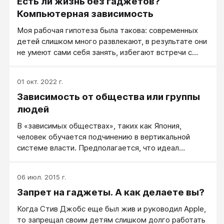
Есть ли жизнь без гаджетов?
Компьютерная зависимость
Моя рабочая гипотеза была такова: современных
детей слишком много развлекают, в результате они
не умеют сами себя занять, избегают встречи с
самими собой, от чего, в свою очередь, своего
внутреннего мира совершенно не знают и даже
01 окт. 2022 г.
боятся. По условиям эксперимента участник
Зависимость от общества или группы
соглашался провести восемь часов (непрерывно) в
одиночестве, сам с собой, не пользуясь никакими
людей
средствами коммуникации (телефоном,
В «зависимых обществах», таких как Япония,
интернетом), не включая компьютер или другие
человек обучается подчинению в вертикальной
гаджеты, а также радио и телевизор. Все
системе власти. Предполагается, что идеал
остальные человеческие занятия — игра, чтение,
конформности усиливает чувство собственного
письмо, ремесло, рисование, лепка, пение,
достоинства каждого человека. В «независимых
музицирование, прогулки и т. д. — были разрешены.
06 июл. 2015 г.
обществах», таких как современная Америка, от
Запрет на гаджеты. А как делаете вы?
только что образовавшегося эго ожидается не
подчинение, а переход от обязывающих отношений
Когда Стив Джобс еще был жив и руководил Apple,
к горизонтальной системе власти. Предполагается,
то запрещал своим детям слишком долго работать