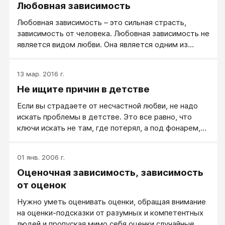
Любовная зависимость
самокритики отсутствует напрочь. Развивает
трибуны, со сцены (конечно, это только мое
сумасшедшую активность, совершенно
мнение).
Любовная зависимость – это сильная страсть,
непродуктивную. Например, объевшись, всю ночь
зависимость от человека. Любовная зависимость не
отжимался на кулаках. Развалил до крови. Не
является видом любви. Она является одним из
замечает. И при этом его прет, невероятный гонор
видов созависимости, таким же как зависимость от
и чувство собственного превосходства.
наркотиков, алкоголя, виртуальных гаданий или
13 мар. 2016 г.
игровых автоматов. Несмотря на это, многие люди
Не ищите причин в детстве
принимают зависимость за любовь. И они искренне
считают, что боль – это свойство любви, хотя на
Если вы страдаете от несчастной любви, не надо
самом деле это свойство зависимости. Собственно,
искать проблемы в детстве. Это все равно, что
это одна из главные трудностей в лечении
ключи искать не там, где потерял, а под фонарем,
любовной зависимости: пока свою душевную боль
потому что там светлей, как в анекдоте. Не имеет
человек воспринимает как проявление своей любви,
никакого отношения проблема вашей зависимости к
он от нее избавляется не хочет. Потому что
01 янв. 2006 г.
вашему детству.
настоящая любовь стоит страданий!
Оценочная зависимость, зависимость
от оценок
Нужно уметь оценивать оценки, обращая внимание
на оценки-подсказки от разумных и компетентных
людей и пропуская мимо себя оценки случайные,