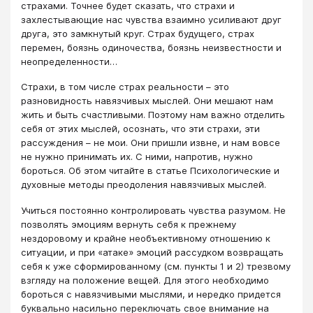
страхами. Точнее будет сказать, что страхи и
захлестывающие нас чувства взаимно усиливают друг
друга, это замкнутый круг. Страх будущего, страх
перемен, боязнь одиночества, боязнь неизвестности и
неопределенности…
Страхи, в том числе страх реальности – это
разновидность навязчивых мыслей. Они мешают нам
жить и быть счастливыми. Поэтому нам важно отделить
себя от этих мыслей, осознать, что эти страхи, эти
рассуждения – не мои. Они пришли извне, и нам вовсе
не нужно принимать их. С ними, напротив, нужно
бороться. Об этом читайте в статье Психологические и
духовные методы преодоления навязчивых мыслей.
Учиться постоянно контролировать чувства разумом. Не
позволять эмоциям вернуть себя к прежнему
нездоровому и крайне необъективному отношению к
ситуации, и при «атаке» эмоций рассудком возвращать
себя к уже сформированному (см. пункты 1 и 2) трезвому
взгляду на положение вещей. Для этого необходимо
бороться с навязчивыми мыслями, и нередко придется
буквально насильно переключать свое внимание на