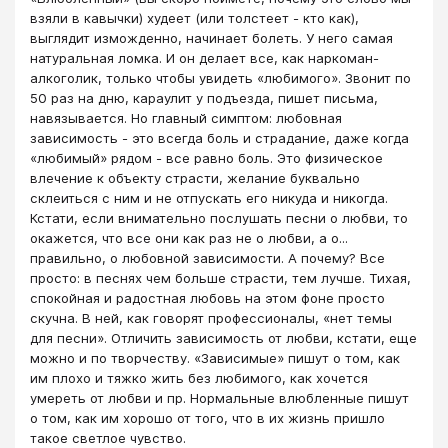
взяли в кавычки) худеет (или толстеет - кто как),
выглядит изможденно, начинает болеть. У него самая
натуральная ломка. И он делает все, как наркоман-
алкоголик, только чтобы увидеть «любимого». Звонит по
50 раз на дню, караулит у подъезда, пишет письма,
навязывается. Но главный симптом: любовная
зависимость - это всегда боль и страдание, даже когда
«любимый» рядом - все равно боль. Это физическое
влечение к объекту страсти, желание буквально
склеиться с ним и не отпускать его никуда и никогда.
Кстати, если внимательно послушать песни о любви, то
окажется, что все они как раз не о любви, а о...
правильно, о любовной зависимости. А почему? Все
просто: в песнях чем больше страсти, тем лучше. Тихая,
спокойная и радостная любовь на этом фоне просто
скучна. В ней, как говорят профессионалы, «нет темы
для песни». Отличить зависимость от любви, кстати, еще
можно и по творчеству. «Зависимые» пишут о том, как
им плохо и тяжко жить без любимого, как хочется
умереть от любви и пр. Нормальные влюбленные пишут
о том, как им хорошо от того, что в их жизнь пришло
такое светлое чувство.