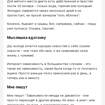
Для мягкого места диета есть действенная и простая:
после 20 вечера – только вода, горячая или холодная.
Желудок смиряется через несколько дней и не
протестует, не просит вечером "хоть яблочко".
Конечно, бывают и срывы. Вот, например, сейчас – пишу
уже полчаса. Отрава, Светик!..
Мыслишка вдогонку
Да, всегда хочется хороших новостей о себе (чужие
новости – они тоже обо мне, я же сравниваю свою
жизнь с чужими).
Интернет-зависимость в большинстве случаев – это
такая же зависимость, какая была когда-то от почтового
ящика. Просто раньше почту приносили раз в день, а
теперь раз в минуту.
Мне пишут
Мне пишут: "Зависимости никуда не деваются - они
просто переходят в другие формы. Из алко- в инет- или
игроманию, из инет- в вегетарианство, из