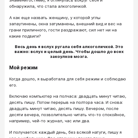
знаменитостями), я оглянулась вокруг себя и
обнаружила, что стала алкоголичкой.
А как еще назвать женщину, у которой углы
запаутинены, окна затуманены, внешний вид и вес на
грани приличного, гости раздражают, сил нет ни на
какие подвиги?
Весь день я вслух ругала себя алкоголичкой. Это
важно: вслух и целый день. Чтобы дошло до всех
закоулков мозга.
Мой режим
Когда дошло, я выработала для себя режим и соблюдаю
его.
Включаю компьютер на полчаса: двадцать минут читаю,
десять пишу. Потом перерыв на полтора часа. И снова:
двадцать минут читаю, десять пишу. Вечером, после
десяти вечера, позволительно читать что-то спокойное,
например, чей-то журнал, час или два.
И получается: каждый день, без всякой натуги, пишу я