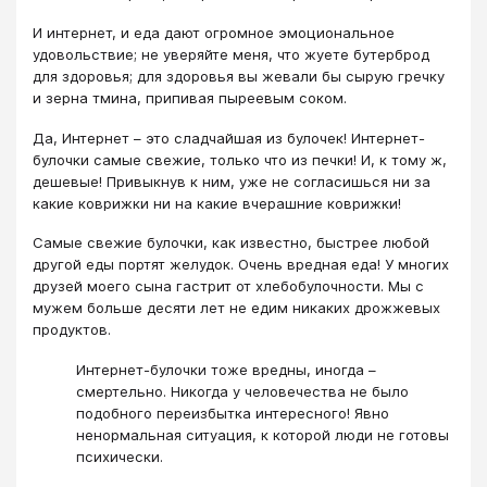
И интернет, и еда дают огромное эмоциональное
удовольствие; не уверяйте меня, что жуете бутерброд
для здоровья; для здоровья вы жевали бы сырую гречку
и зерна тмина, припивая пыреевым соком.
Да, Интернет – это сладчайшая из булочек! Интернет-
булочки самые свежие, только что из печки! И, к тому ж,
дешевые! Привыкнув к ним, уже не согласишься ни за
какие коврижки ни на какие вчерашние коврижки!
Самые свежие булочки, как известно, быстрее любой
другой еды портят желудок. Очень вредная еда! У многих
друзей моего сына гастрит от хлебобулочности. Мы с
мужем больше десяти лет не едим никаких дрожжевых
продуктов.
Интернет-булочки тоже вредны, иногда –
смертельно. Никогда у человечества не было
подобного переизбытка интересного! Явно
ненормальная ситуация, к которой люди не готовы
психически.