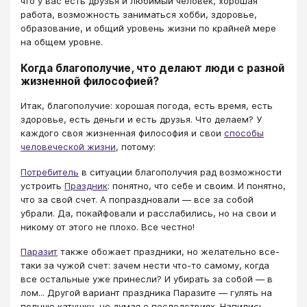
что у вас есть друзья и любимый человек, хорошая
работа, возможность заниматься хобби, здоровье,
образование, и общий уровень жизни по крайней мере
на общем уровне.
Когда благополучие, что делают люди с разной
жизненной философией?
Итак, благополучие: хорошая погода, есть время, есть
здоровье, есть деньги и есть друзья. Что делаем? У
каждого своя жизненная философия и свои
способы
человеческой жизни
, потому:
Потребитель
в ситуации благополучия рад возможности
устроить
Праздник
: понятно, что себе и своим. И понятно,
что за свой счет. А попраздновали — все за собой
убрали. Да, покайфовали и расслабились, но на свои и
никому от этого не плохо. Все честно!
Паразит
также обожает праздники, но желательно все-
таки за чужой счет: зачем нести что-то самому, когда
все остальные уже принесли? И убирать за собой — в
лом... Другой вариант праздника Паразите — гулять на
полную катушку, не думая о последствиях. Напились,