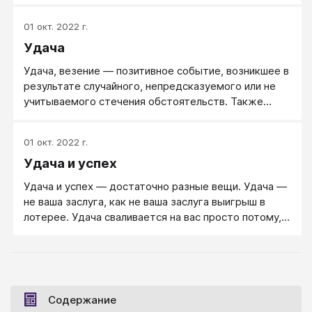
личностный потенциал, свои жизненные позиции,
жизненные ценности и жизненных стратегии, свой
01 окт. 2022 г.
привычный личностный инструментарий.
Удача
Удача, везение — позитивное событие, возникшее в
результате случайного, непредсказуемого или не
учитываемого стечения обстоятельств. Также
может обозначать желательный исход какого-либо
события или действия, особенно в ситуациях, когда
01 окт. 2022 г.
он не (полностью) зависит от действий или решений
Удача и успех
затронутой личности. Примерами удачи могут быть
выигрыш в лотерею, рулетку или другую азартную
Удача и успех — достаточно разные вещи. Удача —
игру.
не ваша заслуга, как не ваша заслуга выигрыш в
лотерее. Удача сваливается на вас просто потому,
что вам повезло. Хотя чаще везет тем, кто знает,
где и в какое время надо находиться, — то есть
людям успешным. Успех приходит к тем, кто его
заработал. Вы знали, что вы хотели; вы сделали то,
что нужно для этого; вы получили то, к чему
Содержание
стремились: это ваш успех, и он всегда с вами.