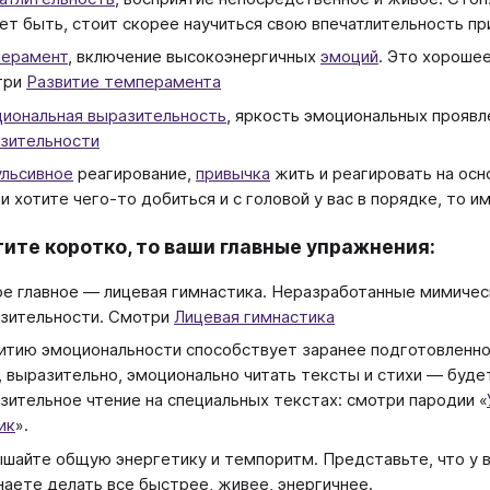
т быть, стоит скорее научиться свою впечатлительность пр
ерамент
, включение высокоэнергичных
эмоций
. Это хороше
три
Развитие темперамента
иональная выразительность
, яркость эмоциональных прояв
зительности
льсивное
реагирование,
привычка
жить и реагировать на осн
и хотите чего-то добиться и с головой у вас в порядке, то и
тите коротко, то ваши главные упражнения:
е главное — лицевая гимнастика. Неразработанные мимиче
зительности. Смотри
Лицевая гимнастика
итию эмоциональности способствует заранее подготовленно
, выразительно, эмоционально читать тексты и стихи — буде
зительное чтение на специальных текстах: смотри пародии «
ик
».
шайте общую энергетику и темпоритм. Представьте, что у 
наете делать все быстрее, живее, энергичнее.