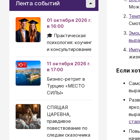
Лента событий
Може
Темп
01 октября 2026 г.
Смо
в 16:00
Эмоц
🎓 Практическая
выра
психология: коучинг
и консультирование
Импу
жизн
11 октября 2026 г.
в 17:00
Если хо
Бизнес-ретрит в
Само
Турцию «МЕСТО
выра
СИЛЫ»
Разв
ярко
СПЯЩАЯ
ЦАРЕВНА,
выра
правдивое
стар
повествование по
Повы
следам сказочника
начи