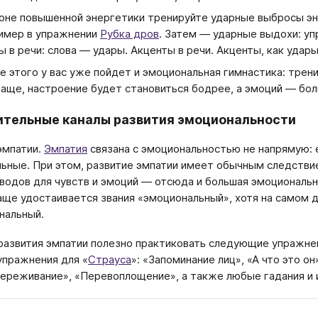
оне повышенной энергетики тренируйте ударные выбросы эн
имер в упражнении
Рубка дров
. Затем — ударные выдохи: уп
ы в речи: слова — удары. Акценты в речи. Акценты, как удары
е этого у вас уже пойдет и эмоциональная гимнастика: тре
чаще, настроение будет становиться бодрее, а эмоций — бо
тельные каналы развития эмоциональности
эмпатии.
Эмпатия
​ связана с эмоциональностью не напрямую: 
ьные. При этом, развитие эмпатии имеет обычным следстви
водов для чувств и эмоций — отсюда и большая эмоциональн
аще удостаивается звания «эмоциональный», хотя на самом д
нальный.
развития эмпатии полезно практиковать следующие упражне
 упражнения для «
Страуса
​»: «Запоминание лиц», «А что это о
ереживание», «Перевоплощение», а также любые гадания и и