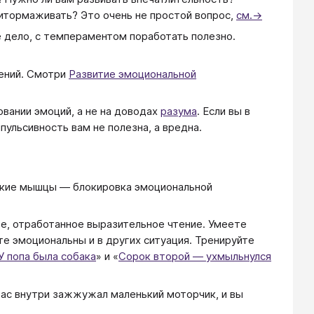
итормаживать? Это очень не простой вопрос,
см.→
е дело, с темпераментом поработать полезно.
лений. Смотри
Развитие эмоциональной
овании эмоций, а не на доводах
разума
. Если вы в
мпульсивность вам не полезна, а вредна.
ские мышцы — блокировка эмоциональной
е, отработанное выразительное чтение. Умеете
те эмоциональны и в других ситуация. Тренируйте
У попа была собака
» и «
Сорок второй — ухмыльнулся
вас внутри зажжужал маленький моторчик, и вы