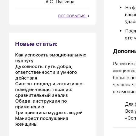
А.С. Пушкина.
На ф
напр
ВСЕ СОБЫТИЯ
удар
Посл
это 
Новые статьи:
Дополни
Как успокоить эмоциональную
супругу
Развитие 
Духовность: путь добра,
эмоционал
ответственности и умного
больше по
действия
Синтон-подход и когнитивно-
человек ч
поведенческая терапия:
не эмоцио
сравнительный анализ
Обида: инструкция по
Для 
применению
​Все
Три принципа мудрых людей
«Соп
Манифест послушания
женщины