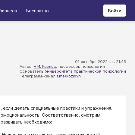
бизнеса
Бесплатно
Войти
01 октября 2022 г. в 21:45
Автор:
Н.И. Козлов
, профессор психологии
Основатель
Университета практической психологии
Телеграмм-канал
t.me/kozlovni
, если делать специальные практики и упражнения.
т эмоциональность. Соответственно, смотрим
 развивать необходимо:
! Нужно ли вам развивать впечатлительность?