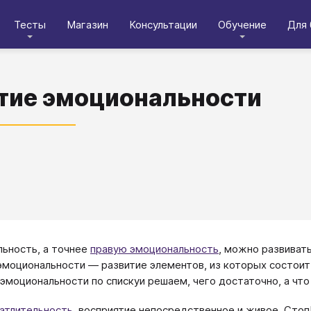
Тесты
Магазин
Консультации
Обучение
Для 
тие эмоциональности
нальность, а точнее
правую эмоциональность
, можно развивать
эмоциональности — развитие элементов, из которых состои
эмоциональности по спискуи решаем, чего достаточно, а что
атлительность
, восприятие непосредственное и живое. Стоп