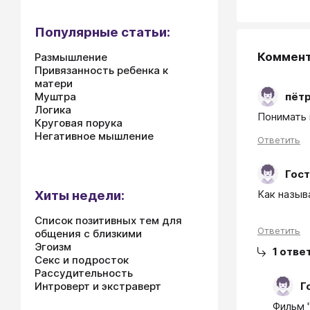
Популярные статьи:
Коммен
Размышление
Привязанность ребенка к
матери
пёт
Муштра
Логика
Понимать 
Круговая порука
Негативное мышление
Ответить
Гост
Хиты недели:
Как назыв
Список позитивных тем для
Ответить
общения с близкими
Эгоизм
1
отве
Секс и подросток
Рассудительность
Г
Интроверт и экстраверт
Фильм 