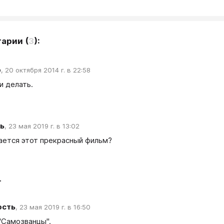
тарии
(
3
):
р
,
20 октября 2014 г. в 22:58
и делать.
ь
,
23 мая 2019 г. в 13:02
ается этот прекрасный фильм?
т
ость
,
23 мая 2019 г. в 16:50
"Самозванцы".