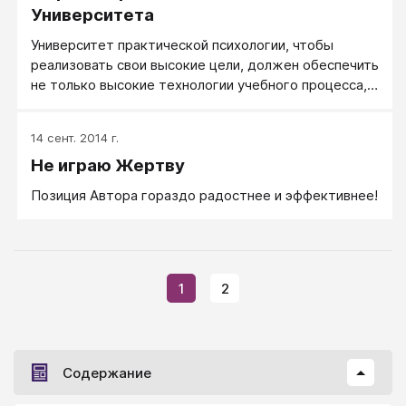
Университета
Университет практической психологии, чтобы
реализовать свои высокие цели, должен обеспечить
не только высокие технологии учебного процесса,
но и иметь ясные мировоззренческие ориентиры.
Эти ориентиры для нас определяются синтон-
14 сент. 2014 г.
подходом, развиваемым основным составом его
Не играю Жертву
преподавателей, и мы понимаем свою
мировоззренческую базу и миссию следующим
Позиция Автора гораздо радостнее и эффективнее!
образом.
1
2
Содержание