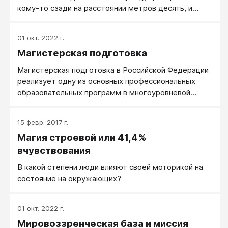
быть одному? Что один не сделает, сделаем
кому-то сзади на расстоянии метров десять, и
вместе!
идите за ним, повторяя все детали его походки: как
он покачивается, как выбрасывает и ставит ногу и
01 окт. 2022 г.
так далее.
Магистерская подготовка
Магистерская подготовка в Российской Федерации
реализует одну из основных профессиональных
образовательных программ в многоуровневой
структуре высшего образования. Подготовка
магистров ориентирована на научно-
15 февр. 2017 г.
исследовательскую и научно-педагогическую
Магия строевой или 41,4%
деятельность.
вчувствования
В какой степени люди влияют своей моторикой на
состояние на окружающих?
01 окт. 2022 г.
Мировоззренческая база и миссия