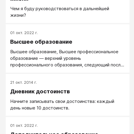
Чем я буду руководствоваться в дальнейшей
жизни?
01 окт. 2022 г.
Высшее образование
Высшее образование, Высшее профессиональное
образование — верхний уровень
профессионального образования, следующий после
среднего общего или профессионального
образования в трёхуровневой системе, и включает
21 окт. 2014 г.
в себя совокупность систематизированных знаний и
Дневник достоинств
практических навыков, которые позволяют решать
теоретические и практические задачи по
Начните записывать свои достоинства: каждый
профессиональному профилю.
день новые 10 достоинств.
01 окт. 2022 г.