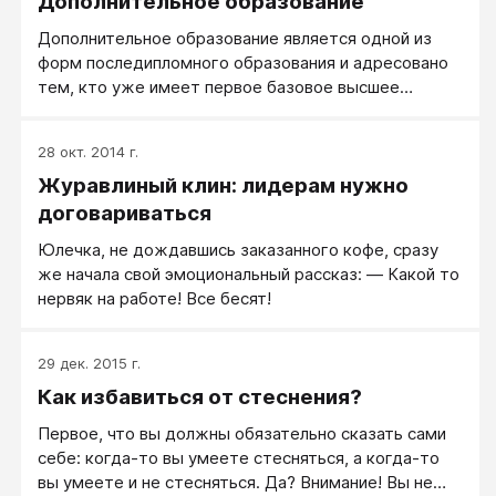
Дополнительное образование
Дополнительное образование является одной из
форм последипломного образования и адресовано
тем, кто уже имеет первое базовое высшее
образование, но по каким-либо причинам нуждается
в получении дополнительной квалификации
28 окт. 2014 г.
высокого уровня.
Журавлиный клин: лидерам нужно
договариваться
Юлечка, не дождавшись заказанного кофе, сразу
же начала свой эмоциональный рассказ: — Какой то
нервяк на работе! Все бесят!
29 дек. 2015 г.
Как избавиться от стеснения?
Первое, что вы должны обязательно сказать сами
себе: когда-то вы умеете стесняться, а когда-то
вы умеете и не стесняться. Да? Внимание! Вы не