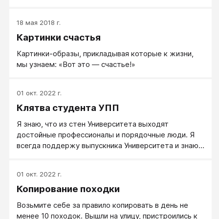
стесняетесь ходить по улице, принимать еду,
возможно, заниматься спортом или рисованием?
18 мая 2018 г.
Это так? Да. В каких-то ситуациях вы умеете вести
Картинки счастья
себя уверенно и свободно. Значит, точнее задачу
поставить следующим образом: как вам расширить
Картинки-образы, прикладывая которые к жизни,
зону вашего свободного и уверенного поведения?
мы узнаем: «Вот это — счастье!»
01 окт. 2022 г.
Клятва студента УПП
Я знаю, что из стен Университета выходят
достойные профессионалы и порядочные люди. Я
всегда поддержу выпускника Университета и знаю,
что каждый из выпускников всегда поддержит
меня. В ситуации жесткой конкуренции одному
01 окт. 2022 г.
пробиться - трудно, но мы можем быть командой. Я
Копирование походки
готов своими наработками поддерживать своих
коллег и знаю, что их наработки будут
Возьмите себе за правило копировать в день не
поддерживать меня. Один в поле не воин, но зачем
менее 10 походок. Вышли на улицу, пристроились к