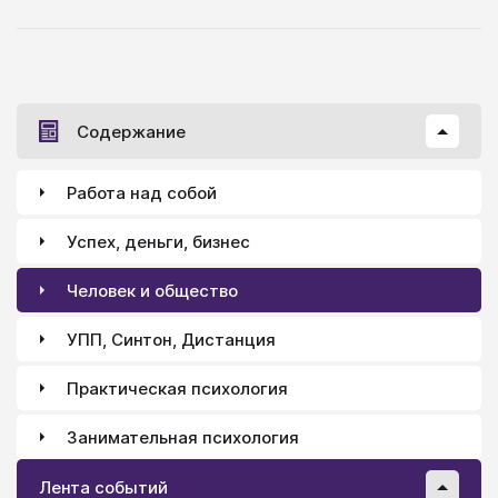
конкретно образное мышление, имеется высокая
эмоциональность восприятия, аудитория
предпочитает воспринимать информацию на слух,
обычно характеризуется отсутствием интереса к
экономическим, научно-техническим и спортивным
Содержание
темам, охотнее собирается на различные лекции и
выступления, менее информирована по всем
вопросам. Мужская аудитория лучше
Работа над собой
информирована по всем вопросам, располагает
последней информацией, почерпнутой из газет и
Успех, деньги, бизнес
выпусков новостей, в такой аудитории преобладают
интересы, связанные с работой и политикой.
Человек и общество
Аудитория нетерпелива к длиннотам, не любит
слишком подробное разжевывание материала.
УПП, Синтон, Дистанция
Практическая психология
Занимательная психология
Лента событий