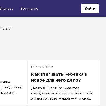
бизнеса
Бесплатно
Войти
ЕРСИТЕТ
01 янв. 2010 г.
Как втягивать ребенка в
новое для него дело?
жчина
, с подбитым
Дочка (5,5 лет) занимается
аром и с
ежедневным планированием своей
л просить
жизни со своей мамой — что она
будет делать, когда, и с кем.