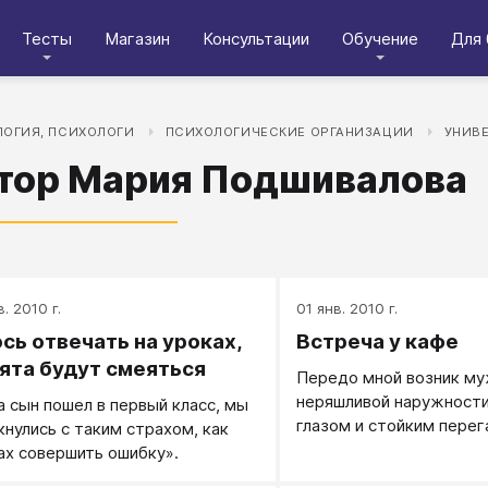
Тесты
Магазин
Консультации
Обучение
Для 
ОГИЯ, ПСИХОЛОГИ
ПСИХОЛОГИЧЕСКИЕ ОРГАНИЗАЦИИ
УНИВ
тор Мария Подшивалова
в. 2010 г.
01 янв. 2010 г.
сь отвечать на уроках,
Встреча у кафе
ята будут смеяться
Передо мной возник му
неряшливой наружности
а сын пошел в первый класс, мы
глазом и стойким перег
кнулись с таким страхом, как
жалостливым видом ста
ах совершить ошибку».
денег.