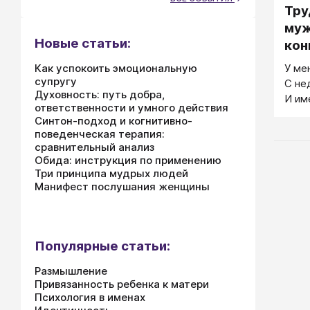
Тру
друг
запи
муж
вклю
Новые статьи:
кон
пото
Как успокоить эмоциональную
У ме
выпи
супругу
С не
диал
Духовность: путь добра,
И им
пони
ответственности и умного действия
заго
пере
Синтон-подход и когнитивно-
двор
попр
поведенческая терапия:
нрав
сравнительный анализ
неда
Друг
Обида: инструкция по применению
Миша
Три принципа мудрых людей
дочь 
вчер
Манифест послушания женщины
заче
съес
Популярные статьи:
Размышление
Привязанность ребенка к матери
Психология в именах