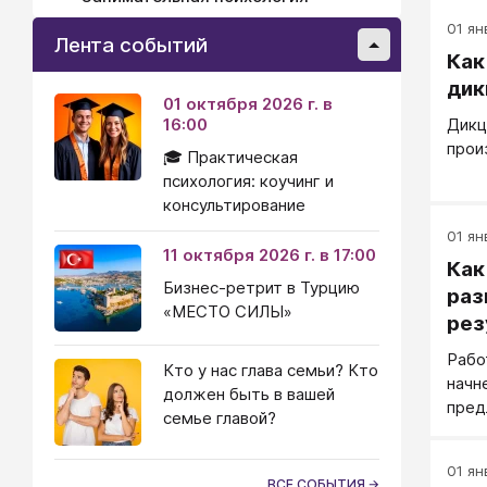
01 янв
Лента событий
Как
ди
01 октября 2026 г. в
16:00
Дикц
прои
🎓 Практическая
психология: коучинг и
консультирование
01 ян
11 октября 2026 г. в 17:00
Как
Бизнес-ретрит в Турцию
раз
«МЕСТО СИЛЫ»
рез
Рабо
Кто у нас глава семьи? Кто
начн
должен быть в вашей
пред
семье главой?
того
гово
01 ян
что 
ВСЕ СОБЫТИЯ