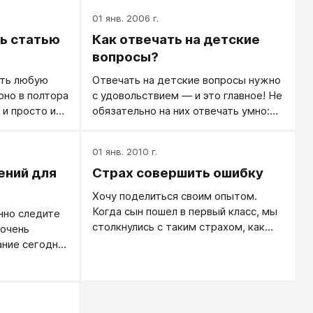
01 янв. 2006 г.
ть статью
Как отвечать на детские
вопросы?
ать любую
Отвечать на детские вопросы нужно
но в полтора
с удовольствием — и это главное! Не
 и просто и
обязательно на них отвечать умно:
 всего минут
скорее всего, интеллектуальную
ени. Давайте
глубину ответов ваш ребенок не
01 янв. 2010 г.
у кого-то
вполне оценит, а если вы ответите
ений для
Страх совершить ошибку
о, а кто-то
понятно и так, что ребенку станет
сно и мысли
весело — вы ответили прекрасно.
Хочу поделиться своим опытом.
сная
Правда, не бойтесь своих
Когда сын пошел в первый класс, мы
нно следите
за
примитивных ответов. Ребенку 4
столкнулись с таким страхом, как
 очень
аги, так и
года, он пришел к маме с вопросом,
«страх совершить ошибку». Когда
ание сегодня
ются и
где живет Жар-птица.
впервые возникла эта тема – "я
можно не
м листе
боюсь отвечать на уроках, ребята
ло? Может
будут смеяться" – я решила
акие-то
двигаться в двух направлениях, во-