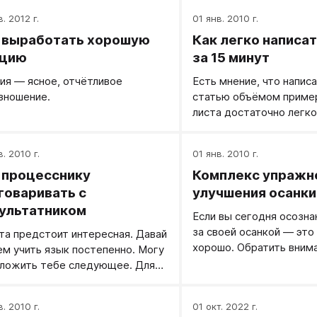
. 2012 г.
01 янв. 2010 г.
 выработать хорошую
Как легко написа
кцию
за 15 минут
ия — ясное, отчётливое
Есть мнение, что напис
зношение.
статью объёмом пример
листа достаточно легко
потратить на это можно
пятнадцать своего врем
в. 2010 г.
01 янв. 2010 г.
порассуждаем. Почему 
 процесснику
Комплекс упражн
получается это свободн
вроде и говорит прекра
говаривать с
улучшения осанки
дельные, и тема интере
ультатником
Если вы сегодня осозна
придумана, а как сядет 
за своей осанкой — это
та предстоит интересная. Давай
компьютер или лист бум
хорошо. Обратить вним
ем учить язык постепенно. Могу
все слова куда-то дева
хочу на то, что осанку 
ложить тебе следующее. Для
непонятно как их на это
просто «держать».
 чтобы проанализировать как ты
изложить. В чем же де
ришь, как ты задаешь вопросы,
авторы статей знают к
в. 2010 г.
01 окт. 2022 г.
Миша говорит, как отвечаете
секреты?