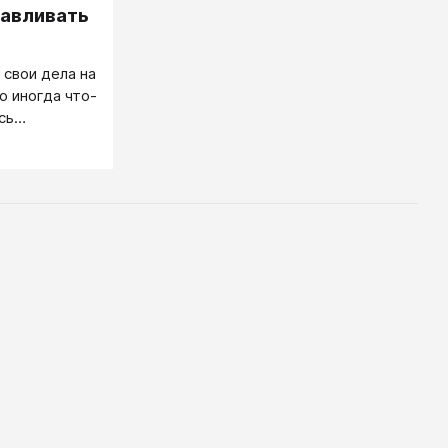
первых, показать сыну, что причин
навливать
бояться-то и нет, во-вторых,
выработать у него положительное
 свои дела на
отношение к ответам на уроках и к
о иногда что-
ошибкам. И у нас состоялся такой
сь
разговор:
ень. И вопрос
риодически
то подсказка