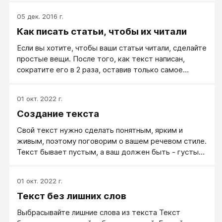
05 дек. 2016 г.
Как писать статьи, чтобы их читали
Если вы хотите, чтобы ваши статьи читали, сделайте
простые вещи. После того, как текст написан,
сократите его в 2 раза, оставив только самое
главное и самое яркое, запоминающееся.
01 окт. 2022 г.
Создание текста
Свой текст нужно сделать понятным, ярким и
живым, поэтому поговорим о вашем речевом стиле.
Текст бывает пустым, а ваш должен быть - густым,
поэтому убирайте легковесные слова и
увеличивайте свой словарный запас. Сделайте свой
01 окт. 2022 г.
текст динамичнее - используйте настоящее время
Текст без лишних слов
глаголов.
Выбрасывайте лишние слова из текста Текст