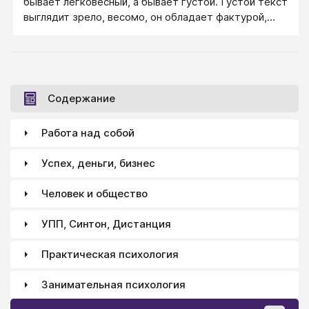
бывает легковесный, а бывает густой. Густой текст
выглядит зрело, весомо, он обладает фактурой,
легковесный текст скорее молодёжный, не
серьёзный, аляповатый. Конечно, многое зависит от
целевой аудитории, но для психолога густой текст
предпочтительнее.
Содержание
Работа над собой
Успех, деньги, бизнес
Человек и общество
УПП, Синтон, Дистанция
Практическая психология
Занимательная психология