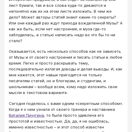
лист бумаги, так и все слова куда-то деваются и
непонятно как их на этом листе изложить. В чем же
дело? Может авторы статей знают какие-то секреты?
Или они каждый раз ждут прихода вожделенной Музы? А
как же быть, если нет настроения, и муза где-то
заблудилась, а статью написать надо во что бы то ни
стало?
Оказывается, есть несколько способов как не зависеть
от Музы и от своего настроения и писать статьи в любое
время. Легко и просто раскрывать тему,
последовательно излагая доводы и делая выводы. И, как
мне кажется, этот навык пригодится не только
писателям статей, но и блогерам, и студентам, и
школьникам – вообще всем, кому надо изложить свои
мысли в текстовом варианте.
Сегодня поделюсь с вами одним «секретным способом».
Когда я о нем узнала от своего тренера и наставника
Виталия Пичугина
​, то была просто удивлена его
простотой и известностью. Да, да, я не ошиблась,
именно известностью – и этот способ известен