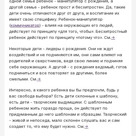
одной семье ребенок - манипулятор с рождения, а
другой семье - ребенок прост и бесхитростен. Да, такие
дети очень отличаются друг от друга, и воспитание их
имеет свою специфику. Ребенок-манипулятор
(
коммуникатор
) - влияя на окружающих его людей,
действует по принципу «для того, чтобы». Бесхитростный
ребенок действует по принципу «потому что». См.
→
Некоторые дети - лидеры с рождения. Они не ждут
воздействий и не подчиняются им, они сами влияют на
родителей и сверстников, ведя свою линию и подчиняя
себе окружающих. А другой - с рождения ведомый, готов
подчиниться и все повторяет за другими, более
смелыми. См.
→
Интересно, а какого ребенка вы бы предпочли, будь у
вас свобода выбора? Есть дети склонные к шаблону,
есть дети - творческие выдумщики. С шаблонным
ребенком жить гораздо проще, он действует по
придуманным до него шаблонам и образцам. Творческий
- живой и непоседа, мало склонен слушать вас и сам
создает то, что ему будет нужно. См.
→