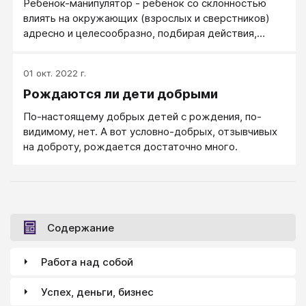
Ребенок-манипулятор - ребенок со склонностью
влиять на окружающих (взрослых и сверстников)
адресно и целесообразно, подбирая действия,
слова, эмоции, интонации и формулировки, чтобы
получить нужную реакцию или ответ (смотри
01 окт. 2022 г.
Манипулятор). Манипулятор, он же коммуникатор,
Рождаются ли дети добрыми
устраивает интересные и сложные многоходовки.
По-настоящему добрых детей с рождения, по-
видимому, нет. А вот условно-добрых, отзывчивых
на доброту, рождается достаточно много.
Содержание
Работа над собой
Успех, деньги, бизнес