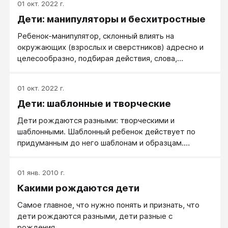
01 окт. 2022 г.
взрослые или другие дети - скажут, что те хотят от
Дети: манипуляторы и бесхитростные
них, дети-лидеры сразу заявляют о своих желаниях
и своих ожиданиях. Дети-лидеры делают
Ребенок-манипулятор, склонный влиять на
окружающих вокруг них - ведомыми.
окружающих (взрослых и сверстников) адресно и
целесообразно, подбирая действия, слова,
интонации и формулировки, чтобы получить нужную
реакцию или ответ.
01 окт. 2022 г.
Дети: шаблонные и творческие
Дети рождаются разными: творческими и
шаблонными. Шаблонный ребенок действует по
придуманным до него шаблонам и образцам.
Творческий - сам создает то, что ему будет нужно.
01 янв. 2010 г.
Какими рождаются дети
Самое главное, что нужно понять и признать, что
дети рождаются разными, дети разные с
рождения.