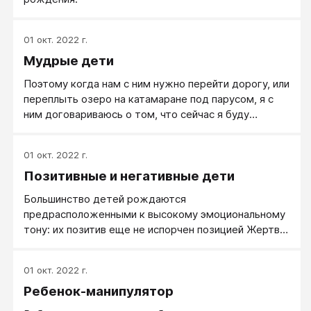
01 окт. 2022 г.
Мудрые дети
Поэтому когда нам с ним нужно перейти дорогу, или
переплыть озеро на катамаране под парусом, я с
ним договариваюсь о том, что сейчас я буду
старшим
01 окт. 2022 г.
Позитивные и негативные дети
Большинство детей рождаются
предрасположенными к высокому эмоциональному
тону: их позитив еще не испорчен позицией Жертвы,
у них высокая жизненная энергетика (дети-
моторчики), им легко верить, что Мир прекрасен.
01 окт. 2022 г.
Плач здорового ребенка - обычно не страдание, а
Ребенок-манипулятор
энергичный сигнал взрослым, привлекающий их
внимание к ребенку и его желаниям.