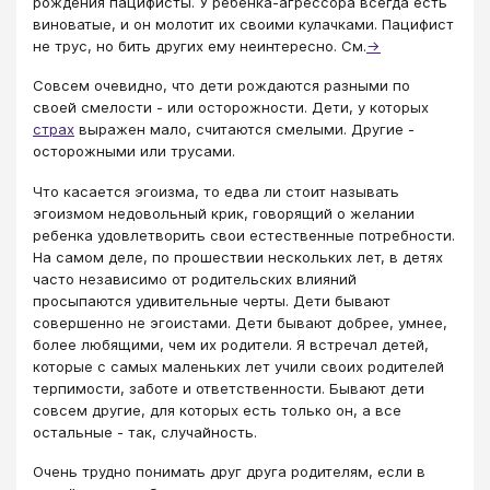
рождения пацифисты. У ребенка-агрессора всегда есть
виноватые, и он молотит их своими кулачками. Пацифист
не трус, но бить других ему неинтересно. См.
→
Совсем очевидно, что дети рождаются разными по
своей смелости - или осторожности. Дети, у которых
страх
выражен мало, считаются смелыми. Другие -
осторожными или трусами.
Что касается эгоизма, то едва ли стоит называть
эгоизмом недовольный крик, говорящий о желании
ребенка удовлетворить свои естественные потребности.
На самом деле, по прошествии нескольких лет, в детях
часто независимо от родительских влияний
просыпаются удивительные черты. Дети бывают
совершенно не эгоистами. Дети бывают добрее, умнее,
более любящими, чем их родители. Я встречал детей,
которые с самых маленьких лет учили своих родителей
терпимости, заботе и ответственности. Бывают дети
совсем другие, для которых есть только он, а все
остальные - так, случайность.
Очень трудно понимать друг друга родителям, если в