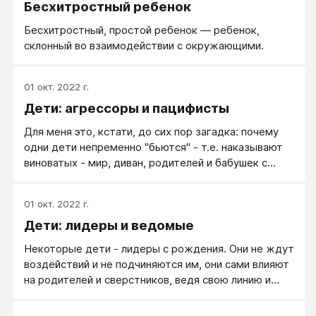
Бесхитростный ребенок
Бесхитростный, простой ребенок — ребенок,
склонный во взаимодействии с окружающими.
01 окт. 2022 г.
Дети: агрессоры и пацифисты
Для меня это, кстати, до сих пор загадка: почему
одни дети непременно "бьются" - т.е. наказывают
виноватых - мир, диван, родителей и бабушек с
дедушками? Причем делают они это не
обязательно потому, что их старшие научили когда-
01 окт. 2022 г.
то "дай ему, дай, плохой дед, не дал дитятке
Дети: лидеры и ведомые
конфетку" - нет. Никто не учил, а они молотят
кулачками.
Некоторые дети - лидеры с рождения. Они не ждут
воздействий и не подчиняются им, они сами влияют
на родителей и сверстников, ведя свою линию и
подчиняя себе окружающих. Дети-лидеры знают,
что они хотят, они не ждут, пока им кто-то -