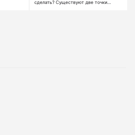
сделать? Существуют две точки
зрения. Первая предполагает, что
лидером нужно родиться, что обучение
и воспитание не играет никакой роли.
Это предположение основано на том,
что у человека есть семь врожденных
инстинктов: самосохранения,
продолжения рода, альтруизма,
исследования, доминирования, свободы
и сохранения достоинства.