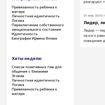
реагируют т
говорят, чт
Привязанность ребенка к
матери
так уж и важ
01 янв. 2010 г
Личностная идентичность
секунду зад
Логика
Лидер, л
собственное
Переключение собственного
насколько г
эмоционального состояния
Лидер — пер
Популярным 
Идентичность
на кого рав
возможно, э
Биография Ирвина Ялома
поведение д
высот, кото
дети.
Хиты недели:
Список позитивных тем для
общения с близкими
Эгоизм
Личностная идентичность
Логика
Привязанность ребенка к
матери