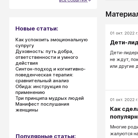
ВСЕ СОБЫТИЯ
Материал
Новые статьи:
01 окт. 2022 г
Как успокоить эмоциональную
Дети-ли
супругу
Духовность: путь добра,
Дети-лидеры
ответственности и умного
не ждут, по
действия
или другие д
Синтон-подход и когнитивно-
от них, дет
поведенческая терапия:
своих желан
сравнительный анализ
Обида: инструкция по
применению
Три принципа мудрых людей
01 окт. 2022 г
Манифест послушания
Как сдел
женщины
популяр
Многие роди
жалуются на
Популярные статьи: