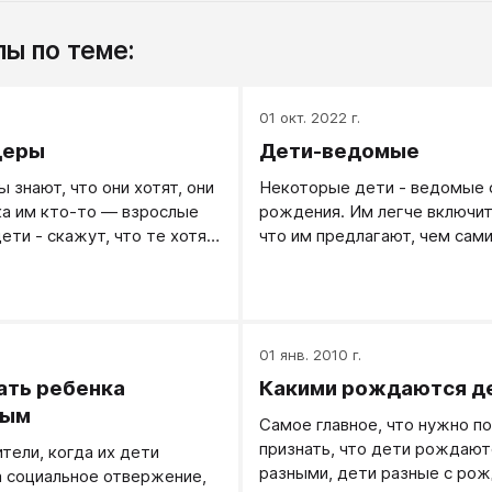
ы по теме:
.
01 окт. 2022 г.
деры
Дети-ведомые
 знают, что они хотят, они
Некоторые дети - ведомые 
ка им кто-то — взрослые
рождения. Им легче включить
ети - скажут, что те хотят
что им предлагают, чем сам
и-лидеры сразу заявляют о
выступить в роли организую
иях и своих ожиданиях.
начала. Ведомым ребенком 
либо уверенные в себе взро
другие дети, дети-лидеры.
.
01 янв. 2010 г.
ать ребенка
Какими рождаются д
ным
Самое главное, что нужно по
признать, что дети рождают
тели, когда их дети
разными, дети разные с рож
 социальное отвержение,