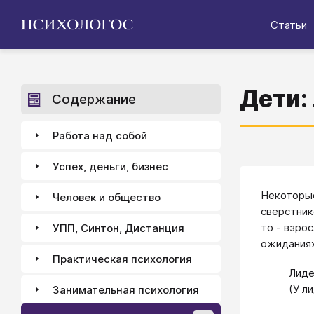
Статьи
Дети:
Содержание
Работа над собой
Успех, деньги, бизнес
Некоторые
Человек и общество
сверстник
то - взро
УПП, Синтон, Дистанция
ожиданиях
Практическая психология
Лиде
(У л
Занимательная психология