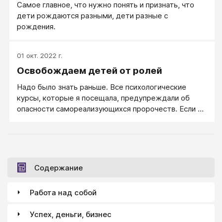
Самое главное, что нужно понять и признать, что
показывать им, что они для вас много значат».
дети рождаются разными, дети разные с
рождения.
01 окт. 2022 г.
Освобождаем детей от ролей
Надо было знать раньше. Все психологические
курсы, которые я посещала, предупреждали об
опасности самореализующихся пророчеств. Если на
ребенка повесили ярлык «неспособный ученик», он
может начать чувствовать себя именно так. Если
вы считаете ребенка непослушным, то скорее всего
он начнет показывать вам, каким непослушным он
может быть. Нужно во что бы то ни стало избегать
Содержание
навешивания ярлыков. Я полностью была с этим
согласна и все-таки не могла не думать о Дэвиде
Работа над собой
как об «упрямом ребенке».
Успех, деньги, бизнес