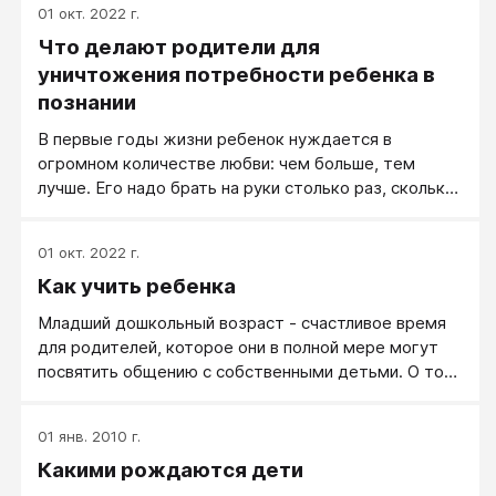
01 окт. 2022 г.
Что делают родители для
уничтожения потребности ребенка в
познании
В первые годы жизни ребенок нуждается в
огромном количестве любви: чем больше, тем
лучше. Его надо брать на руки столько раз, сколько
на это у мамы есть времени, целовать и гладить
столько, сколько, опять-таки, есть на это сил и
01 окт. 2022 г.
времени.
Как учить ребенка
Младший дошкольный возраст - счастливое время
для родителей, которое они в полной мере могут
посвятить общению с собственными детьми. О том,
как важно выделять в своей повседневной жизни
время для этих целей, пишет известный
01 янв. 2010 г.
американский психолог Росс Кэмпбелл: «Важно
Какими рождаются дети
проводить время с семьей, узнавать своих детей,
говорить им, что вы их любите, всеми способами