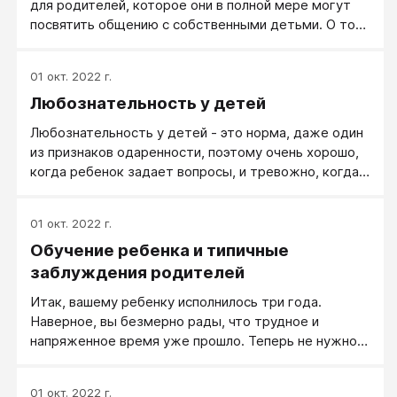
для родителей, которое они в полной мере могут
конкретное издание.
посвятить общению с собственными детьми. О том,
как важно выделять в своей повседневной жизни
время для этих целей, пишет известный
01 окт. 2022 г.
американский психолог Росс Кэмпбелл: «Важно
Любознательность у детей
проводить время с семьей, узнавать своих детей,
говорить им, что вы их любите, всеми способами
Любознательность у детей - это норма, даже один
показывать им, что они для вас много значат».
из признаков одаренности, поэтому очень хорошо,
когда ребенок задает вопросы, и тревожно, когда
не задает. В этом случае надо серьезно
разобраться в причинах. На все вопросы детей надо
01 окт. 2022 г.
отвечать по научному точно и доступно, как бы вы
Обучение ребенка и типичные
заняты ни были. Более того, нужно похвалить за
хороший вопрос, за желание узнать. Но еще лучше,
заблуждения родителей
если вы будете, с пониманием относясь к незнанию
Итак, вашему ребенку исполнилось три года.
ребенка, побуждать его самостоятельно находить
Наверное, вы безмерно рады, что трудное и
ответы на вопросы в словарях, справочниках,
напряженное время уже прошло. Теперь не нужно
книгах.
вскакивать по ночам, чтобы накормить малыша по
требованию, носить бесконечно на руках и сновать
01 окт. 2022 г.