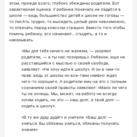
этом, прежде всего, глубоко убеждены родители. Вот
характерная оценка. У ребенка поначалу не ладится в
школе ― ведь большинство детей к школе не готовы ―
то писАть трудно, то высидеть целый урок невозможно,
то отвечать перед классом страшно. Вместо того чтобы
помочь ребенку, его начинают... стыдить, а то и
наказывать.
«Мы для тебя ничего не жалеем, ― укоряют
родители, ― а ты нас позоришь». Ребенок, еще не
расставшийся с мыслью о своей свободе,
заявляет: «Не хочу идти в школу». И он в чем-то
прав: ведь от школы он все-таки наивно ждал
чего-то хорошего. А родители ему на это с полным
сознанием своей правоты заявляют: «Мало ли чего
ты не хочешь. Мы, может, на работу не всегда
хотим ходить, но это ― наш долг, а твой долг ―
ходить в школу».
«В ту же дуду дудят» и учителя: «Ваш долг ―
учиться. Вы обязаны учиться, обязаны получать
знания».