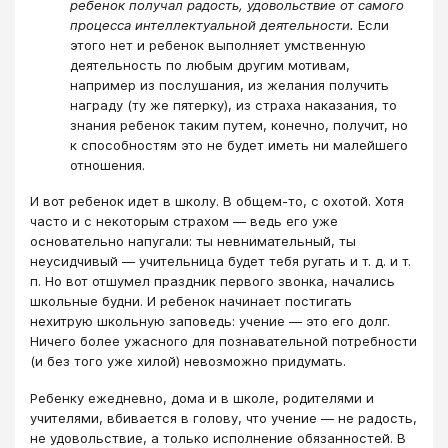
ребенок получал радость, удовольствие от самого
процесса интеллектуальной деятельности.
Если
этого нет и ребенок выполняет умственную
деятельность по любым другим мотивам,
например из послушания, из желания получить
награду (ту же пятерку), из страха наказания, то
знания ребенок таким путем, конечно, получит, но
к способностям это не будет иметь ни малейшего
отношения.
И вот ребенок идет в школу. В общем-то, с охотой. Хотя
часто и с некоторым страхом ― ведь его уже
основательно напугали: ты невнимательный, ты
неусидчивый ― учительница будет тебя ругать и т. д. и т.
п. Но вот отшумел праздник первого звонка, начались
школьные будни. И ребенок начинает постигать
нехитрую школьную заповедь: учение ― это его долг.
Ничего более ужасного для познавательной потребности
(и без того уже хилой) невозможно придумать.
Ребенку ежедневно, дома и в школе, родителями и
учителями, вбивается в голову, что учение ― не радость,
не удовольствие, а только исполнение обязанностей. В