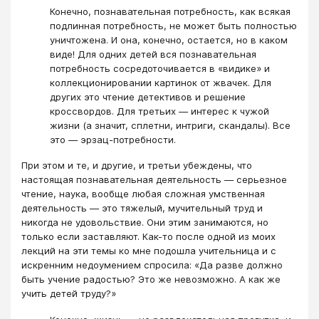
Конечно, познавательная потребность, как всякая
подлинная потребность, не может быть полностью
уничтожена. И она, конечно, остается, но в каком
виде! Для одних детей вся познавательная
потребность сосредоточивается в «видике» и
коллекционировании картинок от жвачек. Для
других это чтение детективов и решение
кроссвордов. Для третьих ― интерес к чужой
жизни (а значит, сплетни, интриги, скандалы). Все
это ― эрзац-потребности.
При этом и те, и другие, и третьи убеждены, что
настоящая познавательная деятельность ― серьезное
чтение, наука, вообще любая сложная умственная
деятельность ― это тяжелый, мучительный труд и
никогда не удовольствие. Они этим занимаются, но
только если заставляют. Как-то после одной из моих
лекций на эти темы ко мне подошла учительница и с
искренним недоумением спросила: «Да разве должно
быть учение радостью? Это же невозможно. А как же
учить детей труду?»