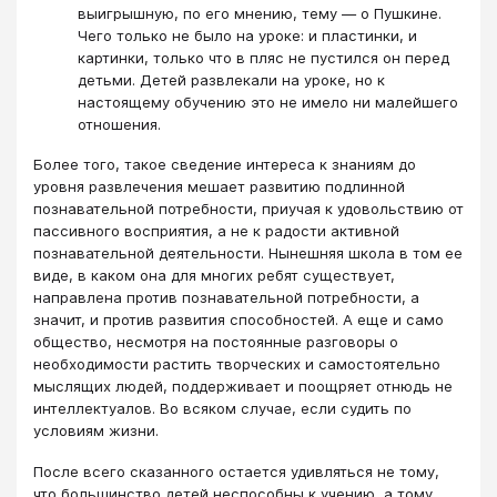
выигрышную, по его мнению, тему ― о Пушкине.
Чего только не было на уроке: и пластинки, и
картинки, только что в пляс не пустился он перед
детьми. Детей развлекали на уроке, но к
настоящему обучению это не имело ни малейшего
отношения.
Более того, такое сведение интереса к знаниям до
уровня развлечения мешает развитию подлинной
познавательной потребности, приучая к удовольствию от
пассивного восприятия, а не к радости активной
познавательной деятельности. Нынешняя школа в том ее
виде, в каком она для многих ребят существует,
направлена против познавательной потребности, а
значит, и против развития способностей. А еще и само
общество, несмотря на постоянные разговоры о
необходимости растить творческих и самостоятельно
мыслящих людей, поддерживает и поощряет отнюдь не
интеллектуалов. Во всяком случае, если судить по
условиям жизни.
После всего сказанного остается удивляться не тому,
что большинство детей неспособны к учению, а тому,