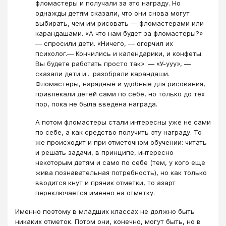
фломастеры и получали за это награду. Но
однажды детям сказали, что они снова могут
выбирать, чем им рисовать ― фломастерами или
карандашами. «А что нам будет за фломастеры?»
― спросили дети. «Ничего, ― огорчил их
психолог.― Кончились и календарики, и конфеты.
Вы будете работать просто так». ― «У-ууу», ―
сказали дети и... разобрали карандаши.
Фломастеры, нарядные и удобные для рисования,
привлекали детей сами по себе, но только до тех
пор, пока не была введена награда.
А потом фломастеры стали интересны уже не сами
по себе, а как средство получить эту награду. То
же происходит и при отметочном обучении: читать
и решать задачи, в принципе, интересно
некоторым детям и само по себе (тем, у кого еще
жива познавательная потребность), но как только
вводится кнут и пряник отметки, то азарт
переключается именно на отметку.
Именно поэтому в младших классах не должно быть
никаких отметок. Потом они, конечно, могут быть, но в