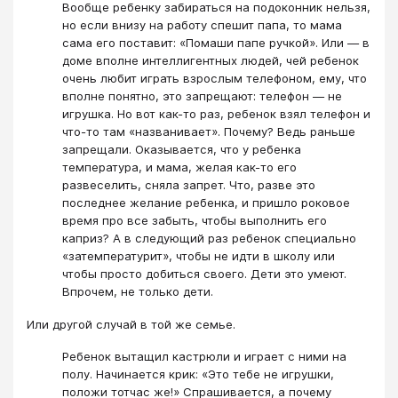
Вообще ребенку забираться на подоконник нельзя,
но если внизу на работу спешит папа, то мама
сама его поставит: «Помаши папе ручкой». Или ― в
доме вполне интеллигентных людей, чей ребенок
очень любит играть взрослым телефоном, ему, что
вполне понятно, это запрещают: телефон ― не
игрушка. Но вот как-то раз, ребенок взял телефон и
что-то там «названивает». Почему? Ведь раньше
запрещали. Оказывается, что у ребенка
температура, и мама, желая как-то его
развеселить, сняла запрет. Что, разве это
последнее желание ребенка, и пришло роковое
время про все забыть, чтобы выполнить его
каприз? А в следующий раз ребенок специально
«затемпературит», чтобы не идти в школу или
чтобы просто добиться своего. Дети это умеют.
Впрочем, не только дети.
Или другой случай в той же семье.
Ребенок вытащил кастрюли и играет с ними на
полу. Начинается крик: «Это тебе не игрушки,
положи тотчас же!» Спрашивается, а почему