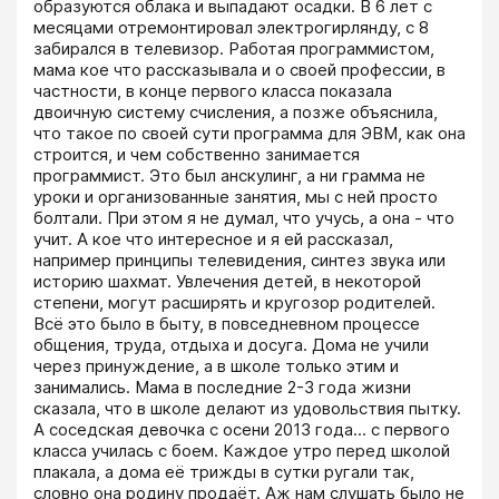
образуются облака и выпадают осадки. В 6 лет с 
месяцами отремонтировал электрогирлянду, с 8 
забирался в телевизор. Работая программистом, 
мама кое что рассказывала и о своей профессии, в 
частности, в конце первого класса показала 
двоичную систему счисления, а позже объяснила, 
что такое по своей сути программа для ЭВМ, как она 
строится, и чем собственно занимается 
программист. Это был анскулинг, а ни грамма не 
уроки и организованные занятия, мы с ней просто 
болтали. При этом я не думал, что учусь, а она - что 
учит. А кое что интересное и я ей рассказал, 
например принципы телевидения, синтез звука или 
историю шахмат. Увлечения детей, в некоторой 
степени, могут расширять и кругозор родителей. 
Всё это было в быту, в повседневном процессе 
общения, труда, отдыха и досуга. Дома не учили 
через принуждение, а в школе только этим и 
занимались. Мама в последние 2-3 года жизни 
сказала, что в школе делают из удовольствия пытку. 
А соседская девочка с осени 2013 года... с первого 
класса училась с боем. Каждое утро перед школой 
плакала, а дома её трижды в сутки ругали так, 
словно она родину продаёт. Аж нам слушать было не 