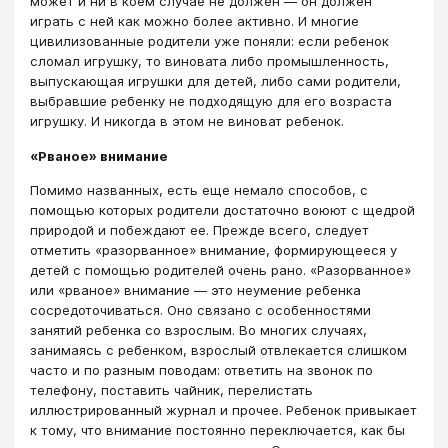
может и ни в коем случае не должен ― он должен
играть с ней как можно более активно. И многие
цивилизованные родители уже поняли: если ребенок
сломал игрушку, то виновата либо промышленность,
выпускающая игрушки для детей, либо сами родители,
выбравшие ребенку не подходящую для его возраста
игрушку. И никогда в этом не виноват ребенок.
«Рваное» внимание
Помимо названных, есть еще немало способов, с
помощью которых родители достаточно воюют с щедрой
природой и побеждают ее. Прежде всего, следует
отметить «разорванное» внимание, формирующееся у
детей с помощью родителей очень рано. «Разорванное»
или «рваное» внимание ― это неумение ребенка
сосредоточиваться. Оно связано с особенностями
занятий ребенка со взрослым. Во многих случаях,
занимаясь с ребенком, взрослый отвлекается слишком
часто и по разным поводам: ответить на звонок по
телефону, поставить чайник, перелистать
иллюстрированный журнал и прочее. Ребенок привыкает
к тому, что внимание постоянно переключается, как бы