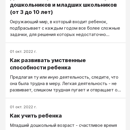
дошкольников и младших школьников
(от 3 до 10 лет)
Окружающий мир, в который входит ребенок,
подбрасывает с каждым годом все более сложные
задачки, для решения которых недостаточно
просто видеть, слышать, чувствовать, а очень
важно выделять связи, отношения между
01 окт. 2022 г.
явлениями. Почему из разбавленной водой глины
Как развивать умственные
можно лепить всевозможные поделки, а невлажная
глина просто рассыпается? Почему деревянный
способности ребенка
кораблик не тонет, а железный тут же
Предлагая ту или иную деятельность, следите, что
погружается в воду? Почему помещенный в
она была трудна в меру. Легкая деятельность - не
морозильник фруктовый сок в формочке
развивает, слишком трудная пугает и отвращает от
превращается в фигурный лед?
деятельности. Найти оптимальную степень
трудности не так сложно - просто следите за
01 окт. 2022 г.
ощущениями и достижениями ребенка. Этому
Как учить ребенка
помогают и ныне издаваемые книжки для развития.
Там, как правило, довольно точно указывается
Младший дошкольный возраст - счастливое время
возраст ребенка, которому предназначается