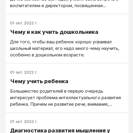
воспитателем и директором, посвященная
подведению итогов года. Некоторые вопросы
воспитателей (а так же вопросы от других
01 окт. 2022 г.
родителей одноклассников дочки, которые я
Чему и как учить дошкольника
регулярно слышу) заставили меня внимательнее
посмотреть на процесс развития дочери и
Для того, чтобы ваш ребенок хорошо усваивал
поделиться со всеми заинтересованными моими
школьный материал, его надо много чему научить,
находками.
особенно в дошкольном возрасте.
01 окт. 2022 г.
Чему учить ребенка
Большинство родителей в первую очередь
интересует проблема интеллектуального развития
ребенка. Причем не развитие речи, внимания,
памяти, а умение малыша читать, считать, писать,
говорить по-английски.
01 окт. 2022 г.
Диагностика развития мышления у