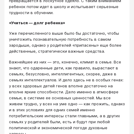
превращается в лоскутное одеяло. С таким вниманием
ребенок потом идет в школу и испытывает серьезные
трудности в обучении.
«Учиться ― долг ребенка»
Уже перечисленного выше было бы достаточно, чтобы
уничтожить познавательную потребность в самом
зародыше, однако у родителей «припасены» еще более
действенные, стратегически важные средства.
Важнейшее из них ― это, конечно, климат в семье. Все
знают, что одаренные дети, как правило, вырастают в
семьях, безусловно, интеллигентных, скорее, даже в
семьях интеллектуалов. И дело здесь не в особых генах:
у всех здоровых детей генов вполне достаточно на
вполне яркие способности. Дело именно в атмосфере
семьи, в системе ее основных ценностей. Мы все
живем трудно, у всех на уме одно ― как прожить, однако
и в этих условиях для одних семей именно
потребительские интересы стали главными, а в других
семьях у родителей были, есть и будут при любой
политической и экономической погоде духовные
запросы.