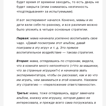
будет время от времени заходить, то есть дверь не
будет закрыта (этим снималась неэтичность
«подглядывания» за испытуемыми).
И вот эксперимент начался. Конечно, мамы и их
дети вели себя по-разному, и все различия можно
было уложить в четыре основные стратегии.
Первая:
мама начинала усиленно воспитывать свое
чадо. «Давай посмотрим этот альбом, давай
поиграем в эту игру» и т. д. Это прямое
воспитательное воздействие ― такова стратегия.
Вторая:
мама, оглядевшись по сторонам, видела,
что в комнате много непонятного («Что за машинки,
что за странные игрушки?») и начинала звать
экспериментатора, чтобы он рассказал, как и во что
им играть, чем заниматься в этой комнате. Назовем
эту стратегию ― «переложение ответственности».
Третья:
мама, тоже оглядевшись, вдруг замечала
альбом, книжку или игрушку, которая давно ее
интересовала, и прежде всего сама погружалась в