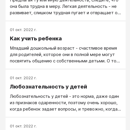
она была трудна в меру. Легкая деятельность - не
развивает, слишком трудная пугает и отвращает от
деятельности. Найти оптимальную степень
трудности не так сложно - просто следите за
01 окт. 2022 г.
ощущениями и достижениями ребенка. Этому
Как учить ребенка
помогают и ныне издаваемые книжки для развития.
Там, как правило, довольно точно указывается
Младший дошкольный возраст - счастливое время
возраст ребенка, которому предназначается
для родителей, которое они в полной мере могут
конкретное издание.
посвятить общению с собственными детьми. О том,
как важно выделять в своей повседневной жизни
время для этих целей, пишет известный
01 окт. 2022 г.
американский психолог Росс Кэмпбелл: «Важно
Любознательность у детей
проводить время с семьей, узнавать своих детей,
говорить им, что вы их любите, всеми способами
Любознательность у детей - это норма, даже один
показывать им, что они для вас много значат».
из признаков одаренности, поэтому очень хорошо,
когда ребенок задает вопросы, и тревожно, когда
не задает. В этом случае надо серьезно
разобраться в причинах. На все вопросы детей надо
01 окт. 2022 г.
отвечать по научному точно и доступно, как бы вы