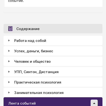
От чего уберечь? Как быть уверенным родителем?
событие.
мира, узнает и поймет те «внутренние механизмы»,
которые лежат в основе озадачивающих его
явлений. Но малыш не может и не хочет ждать:
ответить ему надо сейчас, не откладывая.
Содержание
Работа над собой
Успех, деньги, бизнес
Человек и общество
УПП, Синтон, Дистанция
Практическая психология
Занимательная психология
Лента событий