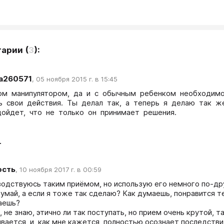
тарии
(
3
):
ga260571
,
05 ноября 2015 г. в 15:45
м  манипулятором,  да  и  с  обычным  ребенком  необходимо  
  свои  действия.  Ты  делал  так,  а  теперь  я  делаю  так  же.
дойдет,  что  не  только  он  принимает  решения.
т
ость
,
10 ноября 2017 г. в 00:59
водствуюсь таким приёмом, но использую его немного по-друг
умай, а если я тоже так сделаю? Как думаешь, понравится те
ешь? 

 не знаю, этично ли так поступать, но прием очень крутой, т
ается, и, как мне кажется, полностью осознает последствия 