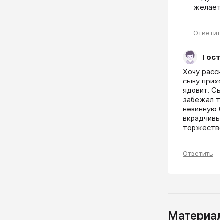
желает
Ответи
Гост
Хочу расс
сыну прих
ядовит. С
забежал т
невинную 
вкрадчивым
торжестве
Ответить
Материал