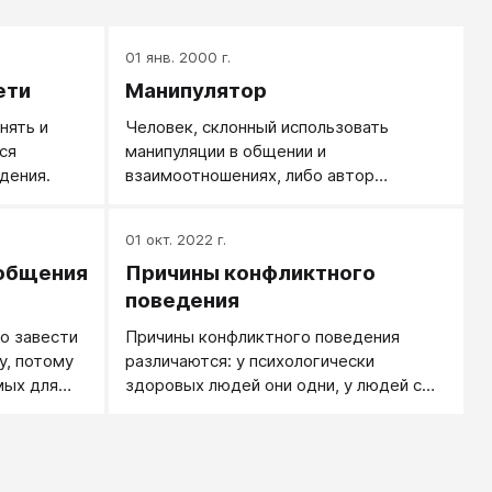
01 янв. 2000 г.
ети
Манипулятор
нять и
Человек, склонный использовать
ся
манипуляции в общении и
дения.
взаимоотношениях, либо автор
конкретной манипуляции.
01 окт. 2022 г.
 общения
Причины конфликтного
поведения
о завести
Причины конфликтного поведения
у, потому
различаются: у психологически
мых для
здоровых людей они одни, у людей с
и - как
психологическими проблемами -
другие.
ехлетний
л утренние