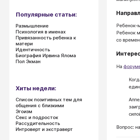
Направл
Популярные статьи:
Ребенок-м
Размышление
Психология в именах
Ребенок м
Привязанность ребенка к
со времен
матери
Идентичность
Интере
Биография Ирвина Ялома
Пол Экман
На
форуме
Когд
един
Хиты недели:
Список позитивных тем для
Аппе
общения с близкими
заиг
Эгоизм
сило
Секс и подросток
Рассудительность
Вопрос: н
Интроверт и экстраверт