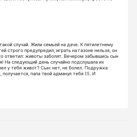
акой случай. Жили семьёй на даче. К пятилетнему 
й строго предупредил, играть на газоне нельзя, он 
тко ответил: животы заболят. Вечером забывшись сын 
я! На следующий день случайно подслушала их 
ел у тебя живот? Сын: нет, не болел. Подружка 
 получается, папа твой адманул тебя (!). И 