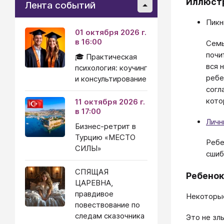
Иллюст
Лента событий
Пикн
01 октября 2026 г.
в 16:00
Семь
почи
🎓 Практическая
вся 
психология: коучинг
ребе
и консультирование
согл
кото
11 октября 2026 г.
в 17:00
Личн
Бизнес-ретрит в
Турцию «МЕСТО
Ребе
СИЛЫ»
сшиб
СПЯЩАЯ
Ребенок
ЦАРЕВНА,
правдивое
Некоторые
повествование по
следам сказочника
Это не зл