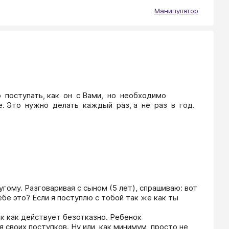
Манипулятор
поступать, как  он  с Вами,  но  необходимо  
 Это  нужно  делать  каждый  раз, а  не  раз  в  год.  
ому. Разговаривая с сыном (5 лет), спрашиваю: вот 
бе это? Если я поступлю с тобой так же как ты 
ак как действует безотказно. Ребенок 
своих поступков. Ну или, как минимум, просто не 