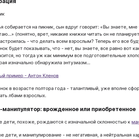
рация
ик
я собирается на пикник, сын вдруг говорит: «Вы знаете, мне
таю...» (понятно, врет, никакие книжки читать он не планируе
настроилась - что делать всем взрослым? Теперь его все буд
нок будет показывать, что - нет, вы знаете, все равно вот к
асится, но тогда уж как минимум все подготовительные хлопо
рая изначально обнаружила энтузиазм...
ый пример - Антон Кленов
нок в возрасте полтора года - талантливый, уже вполне сф
ать лбами взрослых.
-манипулятор: врожденное или приобретенное
 дети, похоже, рождаются с изначальной склонностью к
ма
ые дети, и манипулирование - не негативная, а нейтральная х