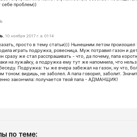
 себе проблем))
ть
ь
,
10 ноября 2017 г. в 01:14
казать, просто в тему статьи))) Нынешним летом произошел т
одила играть подружка, ровесница. Муж потравил газон и дете
ын сразу же стал расспрашивать - что, да почему, папа коро
аки на лужайку, а подружка ему тут же напомнила, что нельз
беседу. Подружка: ты же вчера забежал на газон, ну что, бол
 тоном: видишь, не заболел. А папа говорил, заболит. Значит,
нно закончила: получается твой папа - АДМАНЩИК!
ы по теме: