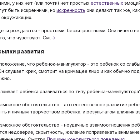
ми, у них нет (или почти) нет простых
естественных
эмоций
гут быть искренними, но
искренность
они делают так же, ка
а окружающих.
дети рождаются - простыми, бесхитростными. Они ничего не 
то, что чувствуют. См.
→
ылки развития
положение, что ребенок-манипулятор - это ребенок со слабым
Он слушает крик, смотрит на кричащее лицо и как обычно по
ужно.
лкивает ребенка развиваться по типу ребенка-манипулятора
зможное обстоятельство - это естественное развитие ребе
ть и личным творчеством ребенка, и результатом влияния в
зможное обстоятельство - неудачные взаимоотношения ребен
ся недоверие, скрытность, желание попривлекать внимание,
ивные игры. Смотри
Причины конфликтного поведения
.