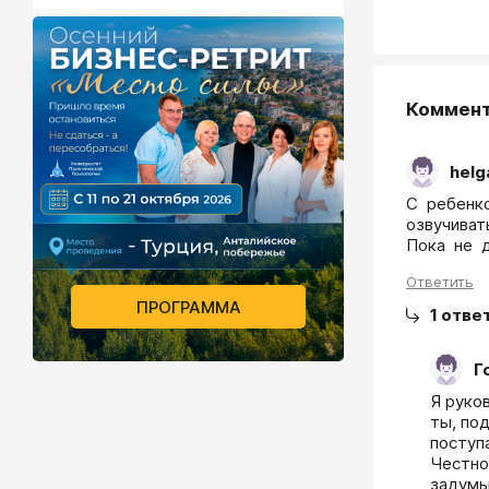
Коммен
hel
С  ребенко
озвучивать
Пока  не  
Ответить
ПРОГРАММА
1
отве
Г
Я руко
ты, под
поступа
Честно,
задумыв