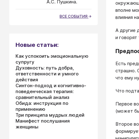
А.С. Пушкина.
окружающи
вполне мо
ВСЕ СОБЫТИЯ
влияния н
А другие 
и говорят 
Новые статьи:
Предпос
Как успокоить эмоциональную
супругу
Есть пред
Духовность: путь добра,
страшно. 
ответственности и умного
что ему н
действия
Синтон-подход и когнитивно-
Что подта
поведенческая терапия:
сравнительный анализ
Обида: инструкция по
Первое во
применению
(может бы
Три принципа мудрых людей
Манифест послушания
Второе во
женщины
формирует
манипулят