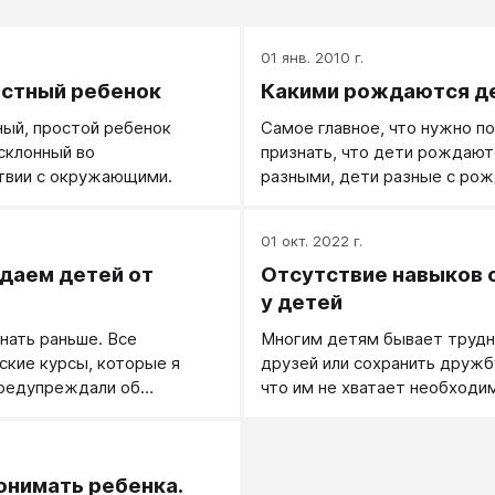
.
01 янв. 2010 г.
стный ребенок
Какими рождаются д
ый, простой ребенок
Самое главное, что нужно по
склонный во
признать, что дети рождают
твии с окружающими.
разными, дети разные с рож
.
01 окт. 2022 г.
даем детей от
Отсутствие навыков
у детей
нать раньше. Все
Многим детям бывает трудн
ские курсы, которые я
друзей или сохранить дружб
предупреждали об
что им не хватает необходи
самореализующихся
этого навыков общения. Дэнн
 Если на ребенка повесили
раз такой ребенок. Это
.
особный ученик», он может
сообразительный, живой тр
понимать ребенка.
твовать себя именно так.
мальчишка, который посеща