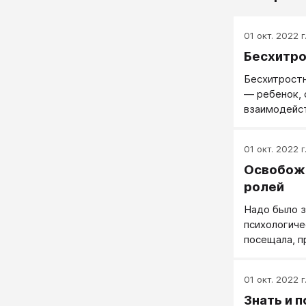
01 окт. 2022 г
Бесхитро
Бесхитростн
— ребенок, 
взаимодейс
01 окт. 2022 г
Освобож
ролей
Надо было з
психологиче
посещала, 
опасности 
пророчеств.
01 окт. 2022 г
ярлык «несп
Знать и 
начать чувс