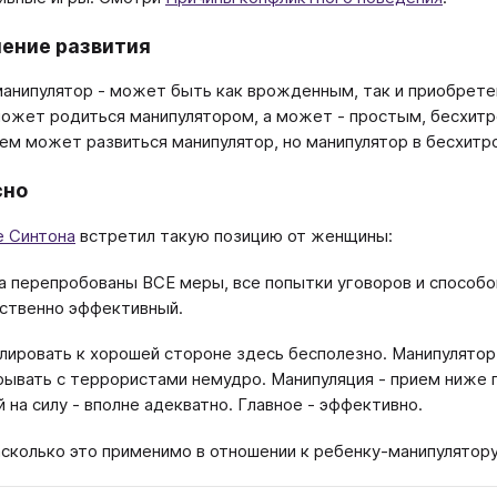
ение развития
анипулятор - может быть как врожденным, так и приобрете
ожет родиться манипулятором, а может - простым, бесхитр
ем может развиться манипулятор, но манипулятор в бесхитр
сно
 Синтона
встретил такую позицию от женщины:
а перепробованы ВСЕ меры, все попытки уговоров и способов
ственно эффективный.
лировать к хорошей стороне здесь бесполезно. Манипулятор
рывать с террористами немудро. Манипуляция - прием ниже п
й на силу - вполне адекватно. Главное - эффективно.
асколько это применимо в отношении к ребенку-манипулятор