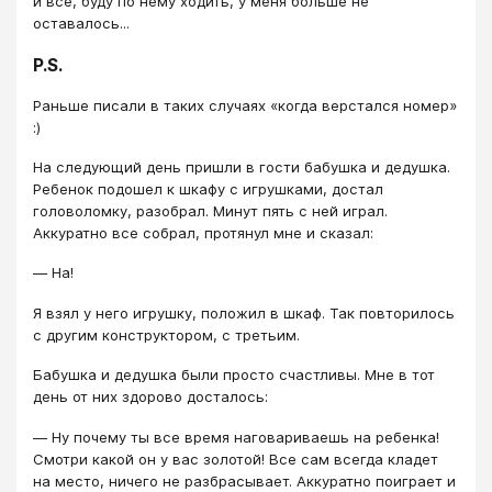
и все, буду по нему ходить, у меня больше не
оставалось...
P.S.
Раньше писали в таких случаях «когда верстался номер»
:)
На следующий день пришли в гости бабушка и дедушка.
Ребенок подошел к шкафу с игрушками, достал
головоломку, разобрал. Минут пять с ней играл.
Аккуратно все собрал, протянул мне и сказал:
― На!
Я взял у него игрушку, положил в шкаф. Так повторилось
с другим конструктором, с третьим.
Бабушка и дедушка были просто счастливы. Мне в тот
день от них здорово досталось:
― Ну почему ты все время наговариваешь на ребенка!
Смотри какой он у вас золотой! Все сам всегда кладет
на место, ничего не разбрасывает. Аккуратно поиграет и