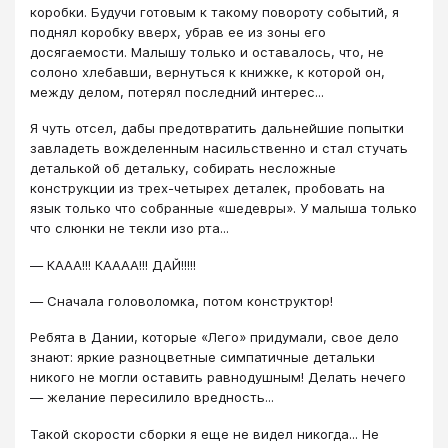
коробки. Будучи готовым к такому повороту событий, я
поднял коробку вверх, убрав ее из зоны его
досягаемости. Малышу только и оставалось, что, не
солоно хлебавши, вернуться к книжке, к которой он,
между делом, потерял последний интерес...
Я чуть отсел, дабы предотвратить дальнейшие попытки
завладеть вожделенным насильственно и стал стучать
деталькой об детальку, собирать несложные
конструкции из трех-четырех деталек, пробовать на
язык только что собранные «шедевры». У малыша только
что слюнки не текли изо рта...
― КААА!!! КАААА!!! ДАЙ!!!!!
― Сначала головоломка, потом конструктор!
Ребята в Дании, которые «Лего» придумали, свое дело
знают: яркие разноцветные симпатичные детальки
никого не могли оставить равнодушным! Делать нечего
― желание пересилило вредность...
Такой скорости сборки я еще не видел никогда... Не