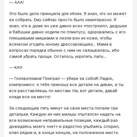
― ААА!
Это было дело принципа для обоих. Я знал, что он может
ее собрать. Ему сейчас просто было неинтересно. Я
знал, что в доме он уже давно всех «построил», дедушки
и бабушки давно ходили по плинтусу, здоровались с его
плюшевыми мишками и лезли вон из кожи, чтобы
всячески угодить юному дрессировщику... Мама в
вопросах порядка обычно с ним не связывалась, ибо
самой убрать проще. Осталось укротить папу...
― КА!!!
― Головоломка! Поиграл ― убери за собой! Ладно,
компромисс: я тебе приношу все детали на диван, а ты
все расставляешь по местам. На, вот детали, давай
клади все на место!
За следующие пять минут на свои места попали три
детальки. Каждую из них малыш «пытался» надеть на
все возможные неправильные позиции, каждый раз
дожидаясь моего «нет» и радостно улыбаясь спорил,
клал рядом и, в конце концов, на положенное место.