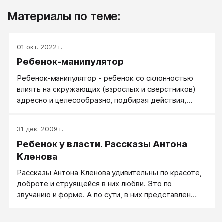
Материалы по теме:
01 окт. 2022 г.
Ребенок-манипулятор
Ребенок-манипулятор - ребенок со склонностью
влиять на окружающих (взрослых и сверстников)
адресно и целесообразно, подбирая действия,
слова, эмоции, интонации и формулировки, чтобы
получить нужную реакцию или ответ (смотри
31 дек. 2009 г.
Манипулятор). Манипулятор, он же коммуникатор,
Ребенок у власти. Рассказы Антона
устраивает интересные и сложные многоходовки.
Кленова
Рассказы Антона Кленова удивительны по красоте,
доброте и струящейся в них любви. Это по
звучанию и форме. А по сути, в них представлен
ребенок-манипулятор и любящие родители,
воспитывающие его супер-манипулятором в потоке