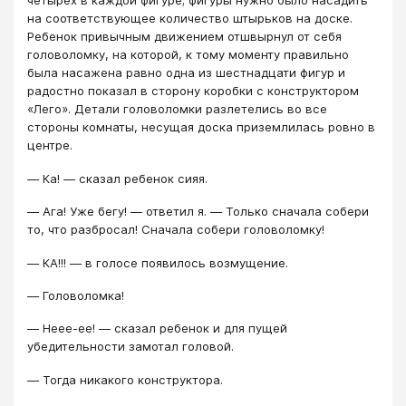
четырех в каждой фигуре; фигуры нужно было насадить
на соответствующее количество штырьков на доске.
Ребенок привычным движением отшвырнул от себя
головоломку, на которой, к тому моменту правильно
была насажена равно одна из шестнадцати фигур и
радостно показал в сторону коробки с конструктором
«Лего». Детали головоломки разлетелись во все
стороны комнаты, несущая доска приземлилась ровно в
центре.
― Ка! ― сказал ребенок сияя.
― Ага! Уже бегу! ― ответил я. ― Только сначала собери
то, что разбросал! Сначала собери головоломку!
― КА!!! ― в голосе появилось возмущение.
― Головоломка!
― Неее-ее! ― сказал ребенок и для пущей
убедительности замотал головой.
― Тогда никакого конструктора.