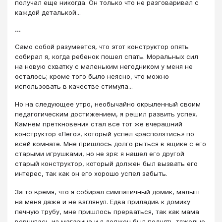
получал еще никогда. Он только что не разговаривал с
каждой деталькой...
...
Само собой разумеется, что этот конструктор опять
собирал я, когда ребенок пошел спать. Моральных сил
на новую схватку с маленьким негодником у меня не
осталось; кроме того было неясно, что можно
использовать в качестве стимула...
Но на следующее утро, необычайно окрыленный своим
педагогическим достижением, я решил развить успех.
Камнем преткновения стал все тот же вчерашний
конструктор «Лего», который успел «расползтись» по
всей комнате. Мне пришлось долго рыться в ящике с его
старыми игрушками, но не зря: я нашел его другой
старый конструктор, который должен был вызвать его
интерес, так как он его хорошо успел забыть.
За то время, что я собирал симпатичный домик, малыш
на меня даже и не взглянул. Едва приладив к домику
печную трубу, мне пришлось прерваться, так как мама
вернулась из магазина и я должен был поднять тяжелые