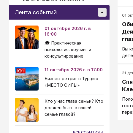
крат
пост
Лента событий
01 окт
чело
Оби
соби
01 октября 2026 г. в
кари
Дей
16:00
это 
гла
🎓 Практическая
труд
Вы к
психология: коучинг и
дете
консультирование
11 октября 2026 г. в 17:00
31 де
Бизнес-ретрит в Турцию
Спя
«МЕСТО СИЛЫ»
Кле
Поло
Кто у нас глава семьи? Кто
гост
должен быть в вашей
пере
семье главой?
годо
быть
Ребе
ВСЕ СОБЫТИЯ