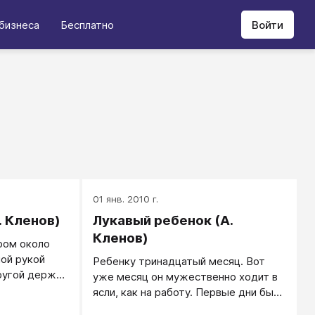
бизнеса
Бесплатно
Войти
01 янв. 2010 г.
. Кленов)
Лукавый ребенок (А.
Кленов)
ром около
ной рукой
Ребенку тринадцатый месяц. Вот
ругой держа
уже месяц он мужественно ходит в
му срочно
ясли, как на работу. Первые дни было
много ласки,
все, как нельзя лучше.