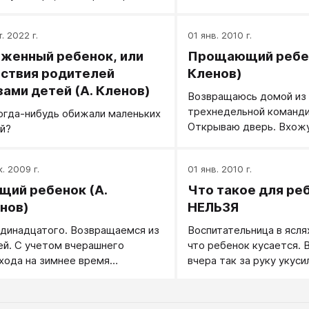
я подумал, что самое в
кую инструкцию сию, хочет лишь
прививать ребенку нем
авить прекрасную половину
. 2022 г.
интереса к порядку. В г
01 янв. 2010 г.
вечества в известность, что не
опять негде было ногу п
женный ребенок, или
Прощающий ребен
рается примитивизировать или
ведь вчера вечером пол 
катуризировать Женщину, как
ствия родителей
Кленов)
обычно свойственно подобным
зами детей (А. Кленов)
Возвращаюсь домой из
ам.
трехнедельной команди
огда-нибудь обижали маленьких
Открываю дверь. Вхожу
й?
и, первое что вижу, это
полу коридора мой
к. 2009 г.
01 янв. 2010 г.
пятнадцатимесячный р
щий ребенок (А.
Что такое для ре
нов)
НЕЛЬЗЯ
динадцатого. Возвращаемся из
Воспитательница в ясля
ей. С учетом вчерашнего
что ребенок кусается. 
хода на зимнее время
вчера так за руку укуси
валый ребенок должен уже
пришлось прикладывать.
 в постели три с половиной часа.
нок стоит у меня на коленях и с