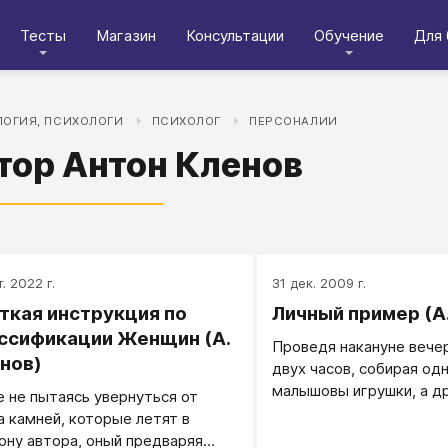
Тесты
Магазин
Консультации
Обучение
Для 
ОГИЯ, ПСИХОЛОГИ
ПСИХОЛОГ
ПЕРСОНАЛИИ
тор Антон Кленов
. 2022 г.
31 дек. 2009 г.
ткая инструкция по
Личный пример (А
ссификации Женщин (А.
Проведя накануне вече
нов)
двух часов, собирая од
малышовы игрушки, а д
 не пытаясь увернуться от
самого малыша, которо
а камней, которые летят в
приспичило получить не
ону автора, оный предваряя