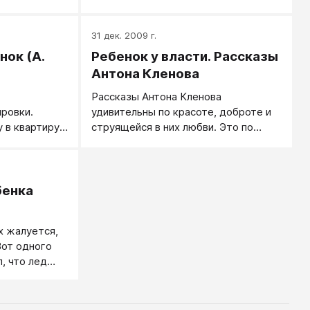
ремя начинать
ножко
остиной
31 дек. 2009 г.
оставить, а
ок (А.
Ребенок у власти. Рассказы
был чист...
Антона Кленова
Рассказы Антона Кленова
ровки.
удивительны по красоте, доброте и
 в квартиру,
струящейся в них любви. Это по
 играющий на
звучанию и форме. А по сути, в них
представлен ребенок-манипулятор и
ебенок.
любящие родители, воспитывающие
его супер-манипулятором в потоке
бенка
любви по материнской модели.
Точнее, давно уже сдавшие свои
х жалуется,
позиции и дрессируемые им.
Вот одного
л, что лед
..