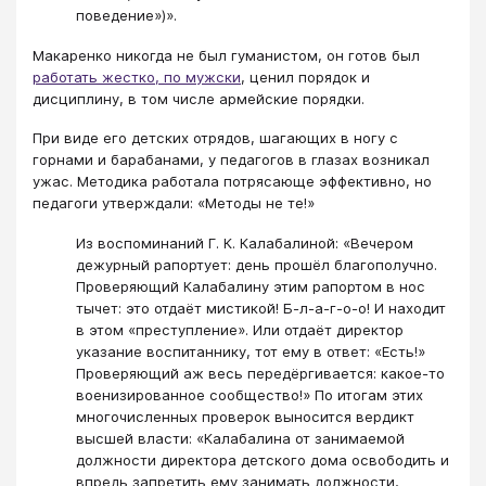
поведение»)».
Макаренко никогда не был гуманистом, он готов был
работать жестко, по мужски
, ценил порядок и
дисциплину, в том числе армейские порядки.
При виде его детских отрядов, шагающих в ногу с
горнами и барабанами, у педагогов в глазах возникал
ужас. Методика работала потрясающе эффективно, но
педагоги утверждали: «Методы не те!»
Из воспоминаний Г. К. Калабалиной: «Вечером
дежурный рапортует: день прошёл благополучно.
Проверяющий Калабалину этим рапортом в нос
тычет: это отдаёт мистикой! Б-л-а-г-о-о! И находит
в этом «преступление». Или отдаёт директор
указание воспитаннику, тот ему в ответ: «Есть!»
Проверяющий аж весь передёргивается: какое-то
военизированное сообщество!» По итогам этих
многочисленных проверок выносится вердикт
высшей власти: «Калабалина от занимаемой
должности директора детского дома освободить и
впредь запретить ему занимать должности,