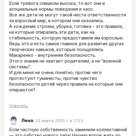
Если тревога слишком высока, то вот они и 
асоциальные нормы поведения и хаос. 

Все же дети не могут такой нести ответственности 
за взрослый мир, в котором они оказались. 

А хождение строем, уборка, готовка - это правила, 
на которые опирались эти дети, как на 
стабильность, которую предоставили им взрослые. 
Ведь это и есть самое главное для развития других 
творческих навыков, которые поощрялись 
Макаренко - внутренняя безопасность.

Этого знания не хватает родителям, а не "военной 
системы". 

И для меня не очень понятно, против чего 
протестуют гуманисты, против чувство 
безопасности детей через правила на которые они 
опираются?
Ответить
Лена
,
23 марта 2025 г. в 17:23
Если частную собственность заменили коллективной 
― это рабство нового типа! Научил воров жить по 