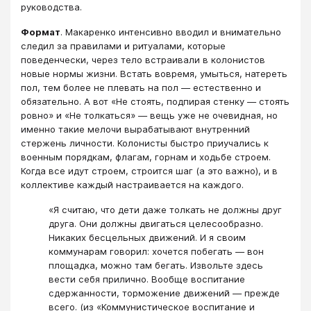
руководства.
Формат
. Макаренко интенсивно вводил и внимательно
следил за правилами и ритуалами, которые
поведенчески, через тело встраивали в колонистов
новые нормы жизни. Встать вовремя, умыться, натереть
пол, тем более не плевать на пол — естественно и
обязательно. А вот «Не стоять, подпирая стенку — стоять
ровно» и «Не толкаться» — вещь уже не очевидная, но
именно такие мелочи вырабатывают внутренний
стержень личности. Колонисты быстро приучались к
военным порядкам, флагам, горнам и ходьбе строем.
Когда все идут строем, строится шаг (а это важно), и в
коллективе каждый настраивается на каждого.
«Я считаю, что дети даже толкать не должны друг
друга. Они должны двигаться целесообразно.
Никаких бесцельных движений. И я своим
коммунарам говорил: хочется побегать — вон
площадка, можно там бегать. Извольте здесь
вести себя прилично. Вообще воспитание
сдержанности, торможение движений — прежде
всего. (из «Коммунистическое воспитание и