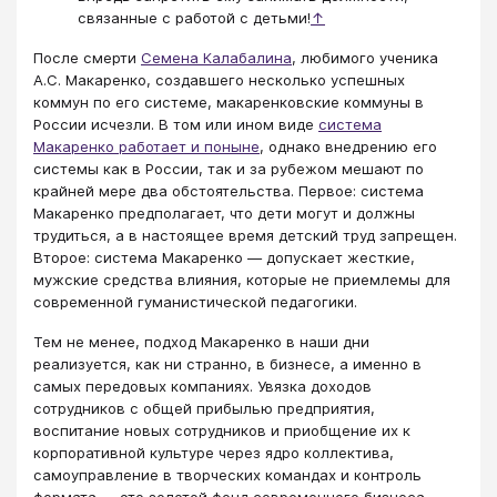
связанные с работой с детьми!
↑
После смерти
Семена Калабалина
, любимого ученика
А.С. Макаренко, создавшего несколько успешных
коммун по его системе, макаренковские коммуны в
России исчезли. В том или ином виде
система
Макаренко работает и поныне
, однако внедрению его
системы как в России, так и за рубежом мешают по
крайней мере два обстоятельства. Первое: система
Макаренко предполагает, что дети могут и должны
трудиться, а в настоящее время детский труд запрещен.
Второе: система Макаренко — допускает жесткие,
мужские средства влияния, которые не приемлемы для
современной гуманистической педагогики.
Тем не менее, подход Макаренко в наши дни
реализуется, как ни странно, в бизнесе, а именно в
самых передовых компаниях. Увязка доходов
сотрудников с общей прибылью предприятия,
воспитание новых сотрудников и приобщение их к
корпоративной культуре через ядро коллектива,
самоуправление в творческих командах и контроль