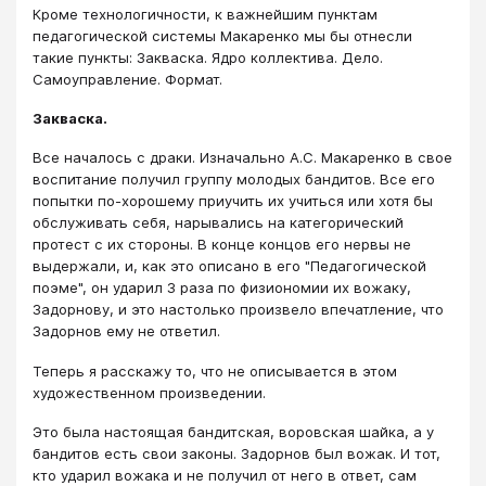
Кроме технологичности, к важнейшим пунктам
педагогической системы Макаренко мы бы отнесли
такие пункты: Закваска. Ядро коллектива. Дело.
Самоуправление. Формат.
Закваска.
Все началось с драки. Изначально А.С. Макаренко в свое
воспитание получил группу молодых бандитов. Все его
попытки по-хорошему приучить их учиться или хотя бы
обслуживать себя, нарывались на категорический
протест с их стороны. В конце концов его нервы не
выдержали, и, как это описано в его "Педагогической
поэме", он ударил 3 раза по физиономии их вожаку,
Задорнову, и это настолько произвело впечатление, что
Задорнов ему не ответил.
Теперь я расскажу то, что не описывается в этом
художественном произведении.
Это была настоящая бандитская, воровская шайка, а у
бандитов есть свои законы. Задорнов был вожак. И тот,
кто ударил вожака и не получил от него в ответ, сам