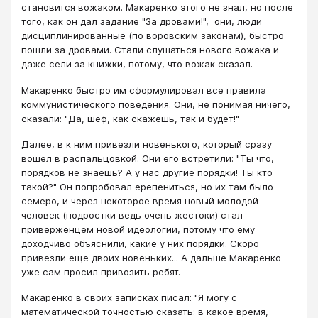
становится вожаком. Макаренко этого не знал, но после
того, как он дал задание "За дровами!", они, люди
дисциплинированные (по воровским законам), быстро
пошли за дровами. Стали слушаться нового вожака и
даже сели за книжки, потому, что вожак сказал.
Макаренко быстро им сформулировал все правила
коммунистического поведения. Они, не понимая ничего,
сказали: "Да, шеф, как скажешь, так и будет!"
Далее, в к ним привезли новенького, который сразу
вошел в распальцовкой. Они его встретили: "Ты что,
порядков не знаешь? А у нас другие порядки! Ты кто
такой?" Он попробовал ерепениться, но их там было
семеро, и через некоторое время новый молодой
человек (подростки ведь очень жестоки) стал
приверженцем новой идеологии, потому что ему
доходчиво объяснили, какие у них порядки. Скоро
привезли еще двоих новеньких... А дальше Макаренко
уже сам просил привозить ребят.
Макаренко в своих записках писал: "Я могу с
математической точностью сказать: в какое время,