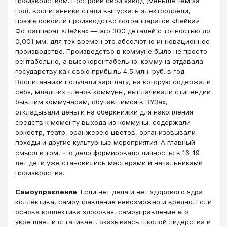
производством. Построив свой завод (меньше чем за
год), воспитанники стали выпускать электродрели,
позже освоили производство фотоаппаратов «Лейка».
Фотоаппарат «Лейка» — это 300 деталей с точностью до
0,001 мм, для тех времен это абсолютно инновационное
производство. Производство в коммуне было не просто
рентабельно, а высокорентабельно: коммуна отдавала
государству как свою прибыль 4,5 млн. руб. в год.
Воспитанники получали зарплату, на которую содержали
себя, младших членов коммуны, выплачивали стипендии
бывшим коммунарам, обучавшимся в ВУЗах,
откладывали деньги на сберкнижки для накопления
средств к моменту выхода из коммуны, содержали
оркестр, театр, оранжерею цветов, организовывали
походы и другие культурные мероприятия. А главный
смысл в том, что дело формировало личность: в 16-19
лет дети уже становились мастерами и начальниками
производства.
Самоуправление
. Если нет дела и нет здорового ядра
коллектива, самоуправление невозможно и вредно. Если
основа коллектива здоровая, самоуправление его
укрепляет и оттачивает, оказываясь школой лидерства и