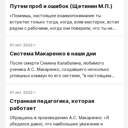
заканчивает на "отлично" в июне 1904 г.. В августе
Путем проб и ошибок (Щетинин М.П.)
1904 г. (в 16 лет) Макаренко становится
слушателем одногодичных педагогических курсов
«Помнишь, настоящее взаимопонимание ты
при Кременчугском городском училище, имевших
встретил только тогда, когда, взяв мастерок, встал
целью подготовку преподавателей начальной
рядом с рабочими, когда они поверили, что ты не
школы.
командовать пришел, а вместе с ними дело делать.
Ты обратил внимание на то, как по-разному
01 окт. 2022 г.
отнеслись к идее школы-комплекса рабочие и
Система Макаренко в наши дни
учителя? Для первых она стала их собственной, а
для вторых оказалась чужой, продиктованной
После смерти Семена Калабалина, любимого
«сверху».
ученика А.С. Макаренко, создавшего несколько
успешных коммун по его системе, "в настоящем
виде" макаренковские коммуны в России исчезли.
Однако - не совсем. В том или ином виде система
01 окт. 2022 г.
Макаренко работает и поныне.
Странная педагогика, которая
работает
Обращаясь в произведению А.С. Макаренко: «Я
убедился давно, что наибольшее уважение и