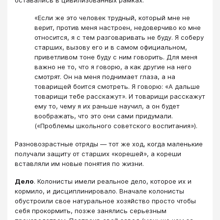
«Если же это человек трудный, который мне не
верит, против меня настроен, недоверчиво ко мне
относится, я с тем разговаривать не буду. Я соберу
старших, вызову его и в самом официальном,
приветливом тоне буду с ним говорить. Для меня
важно не то, что я говорю, а как другие на него
смотрят. Он на меня поднимает глаза, а на
товарищей боится смотреть. Я говорю: «А дальше
товарищи тебе расскажут». И товарищи расскажут
ему то, чему я их раньше научил, а он будет
воображать, что это они сами придумали.
(«Проблемы школьного советского воспитания»).
Разновозрастные отряды — тот же ход, когда маленькие
получали защиту от старших «корешей», а кореши
вставляли им новые понятия по жизни.
Дело
. Колонисты имели реальное дело, которое их и
кормило, и дисциплинировало. Вначале колонисты
обустроили свое натуральное хозяйство просто чтобы
себя прокормить, позже занялись серьезным