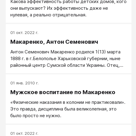
Какова эффективность работы детских домов, кого
они выпускают? Их эффективность даже не
нулевая, а реально отрицательная.
01 окт. 2022 г.
Макаренко, Антон Семенович
Антон Семенович Макаренко родился 1(13) марта
1888 г. в г.Белополье Харьковской губернии, ныне
районный центр Сумской области Украины. Отец,
Семён Григорьевич, сын рабочего из Харькова,
работал старшим маляром Белопольского
01 янв. 2010 г.
железнодорожного депо Харьковской железной
Мужское воспитание по Макаренко
дороги. Мать, Татьяна Михайловна, урожденная
Дергачёва, была дочерью николаевского солдата. В
«Физические наказания в колонии не практиковали».
1895 г. семилетнего Антона отдают в двухклассное
Это правда, дисциплина была великолепная, это
начальное училище. Январь 1901 г. - семья
было просто не нужно.
Макаренко переезжает в г.Крюков и Антон
становится учеником Кременчугского
четырехклассного городского училища, которое
01 окт. 2022 г.