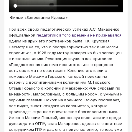
​ Фильм «Завоевание Куряжа» ​
При всех своих педагогических успехах А.С. Макаренко
официальной
педагогикой того времени не признавался
,
одним из ярых его противников была Н.К. Крупская.
Несмотря на то, что с беспризорностью так и не могли
справиться, в 1928 году метод Макаренко был запрещен
к использованию. Резолюция звучала как приговор:
«Предложенная система воспитательного процесса
есть система не советская». Колонию отстояли с
помощью Максима Горького, который приехал на
встречу с воспитанниками колонии им. М. Горького.
Отзыв Горького о колонии и Макаренко: «Он суровый по
внешности, малословный, с большим носом, с умными и
зоркими глазами. Похож на военного. Всюду поспевает,
все видит, знает каждого из колонистов, которые
производят странное впечатление благовоспитанных».
Именно Максим Горький, используя свое влияние среди
руководства ОГПУ, спас Макаренко, сделав его штатным
сотрудником ГПУ и дав его в новую колонию, теперь уже