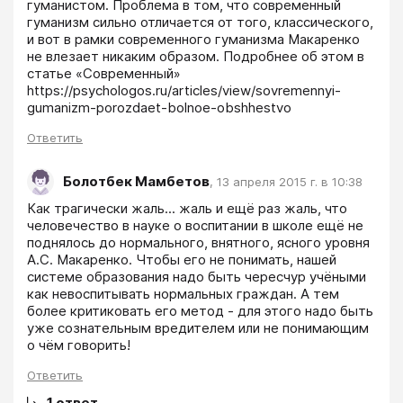
гуманистом. Проблема в том, что современный 
гуманизм сильно отличается от того, классического, 
и вот в рамки современного гуманизма Макаренко 
не влезает никаким образом. Подробнее об этом в 
статье «Современный» 
https://psychologos.ru/articles/view/sovremennyi-
gumanizm-porozdaet-bolnoe-obshhestvo
Ответить
Болотбек Мамбетов
,
13 апреля 2015 г. в 10:38
Как трагически жаль... жаль и ещё раз жаль, что 
человечество в науке о воспитании в школе ещё не 
поднялось до нормального, внятного, ясного уровня 
А.С. Макаренко. Чтобы его не понимать, нашей 
системе образования надо быть чересчур учёными 
как невоспитывать нормальных граждан. А тем 
более критиковать его метод - для этого надо быть 
уже сознательным вредителем или не понимающим 
о чём говорить! 
Ответить
1
ответ