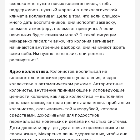
сколько мне нужно новых воспитанников, чтобы
поддерживать нужный морально-психологический
климат в коллективе". Дело в том, что если слишком
много дать воспитанников, они испортят закваску,
сломают атмосферу, поломают принципы. А если
новеньких будет слишком мало? О такой ситуации
Макаренко писал: "Я вижу, что колония загнивает,
начинаются внутренние разборки, они начинают жрать
сами себя. Им нужно новеньких, они должны
расширяться".
Ядро коллектива
. Колонистов воспитывал не
воспитатель в режиме ручного управления, а ядро
коллектива в автоматическом режиме. Авторитетные
колонисты, внутренне принимающие и исповедующие
ценности колонии, как ядро коллектива — выполняли
роль «закваски», которая пропитывала вновь прибывших
колонистов, оказывались той мясорубкой, которая
средствами, доходчивыми для подростков,
перемалывала новеньких и делала их частью системы.
Дети доносили друг до друга новые правила жизни на
своем языке, Макаренко лишь сдерживал их, чтобы они
оставались в цивилизованных рамках.