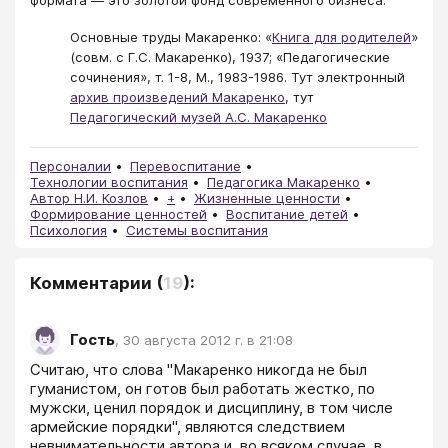
формата — это золотой фонд современного бизнеса.
Основные труды Макаренко: «
Книга для родителей
»
(совм. с Г.С. Макаренко), 1937; «Педагогические
сочинения», т. 1-8, М., 1983-1986. Тут электронный
архив произведений Макаренко
, тут
Педагогический музей А.С. Макаренко
Персоналии
Перевоспитание
Технологии воспитания
Педагогика Макаренко
Автор Н.И. Козлов
+
Жизненные ценности
Формирование ценностей
Воспитание детей
Психология
Системы воспитания
Комментарии
(
19
):
Гость
,
30 августа 2012 г. в 21:08
Считаю, что слова "Макаренко никогда не был 
гуманистом, он готов был работать жестко, по 
мужски, ценил порядок и дисциплину, в том числе 
армейские порядки", являются следствием 
невнимательности автора и, во всяком случае, в 