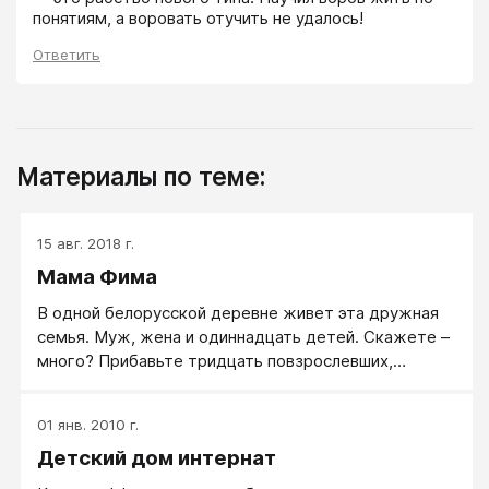
понятиям, а воровать отучить не удалось!
Ответить
Материалы по теме:
15 авг. 2018 г.
Мама Фима
В одной белорусской деревне живет эта дружная
семья. Муж, жена и одиннадцать детей. Скажете –
много? Прибавьте тридцать повзрослевших,
ушедших в большую жизнь, создавших семьи. Они с
радостью приезжают в гости, привозят внуков
01 янв. 2010 г.
(которых уже два десятка). Мама радуется этим
Детский дом интернат
маленьким хулиганам, не разделяя – «от родных»
или «от приемных».