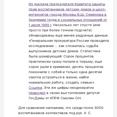
Из доклада председателя Комитета защиты
прав воспитанников детских домов и школ-
интернатов города Москвы В.Ш. Семёнова в
Академии труда и социальных отношений от
1 июля 1999 г
. Несколько лет спустя (или
просто при более точном подсчёте)
обнародованы ещё менее радужные данные:
«Генеральная прокуратура России проводила
исследование … как сложилась судьба
выпускников детских домов. Статистика
была шокирующей. Сорок процентов
практически сразу попали в тюрьму, ещё
сорок ушли в криминал, десять процентов
покончили с собой и только одна десятая
смогла устроиться в жизни, найти
нормальную работу, создать семью».
Ссылка
. Эти же цифры неоднократно
приводил
​ в своих выступлениях депутат
ГосДумы от КПРФ Смолин О.Н.
Для сравнения напомним, что среди почти 3000
воспитанников коллективов под рук. А. С.