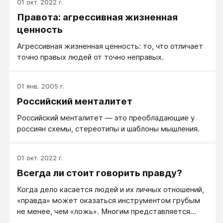
01 окт. 2022 г.
подход, учет того - кто, где, зачем и с какими
Правота: агрессивная жизненная
последствиями.
ценность
Агрессивная жизненная ценность: то, что отличает
точно правых людей от точно неправых.
01 янв. 2005 г.
Российский менталитет
Российский менталитет — это преобладающие у
россиян схемы, стереотипы и шаблоны мышления.
01 окт. 2022 г.
Всегда ли стоит говорить правду?
Когда дело касается людей и их личных отношений,
«правда» может оказаться инструментом грубым
не менее, чем «ложь». Многим представляется
разумным следующее рассуждение: Если вы что-то