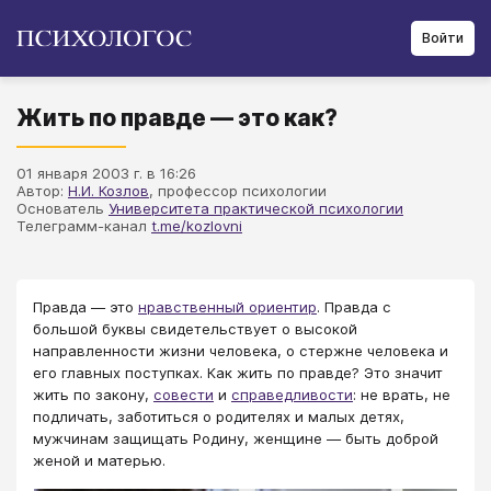
Войти
Жить по правде — это как?
01 января 2003 г. в 16:26
Автор:
Н.И. Козлов
, профессор психологии
Основатель
Университета практической психологии
Телеграмм-канал
t.me/kozlovni
Правда — это
нравственный ориентир
. Правда с
большой буквы свидетельствует о высокой
направленности жизни человека, о стержне человека и
его главных поступках. Как жить по правде? Это значит
жить по закону,
совести
и
справедливости
: не врать, не
подличать, заботиться о родителях и малых детях,
мужчинам защищать Родину, женщине — быть доброй
женой и матерью.