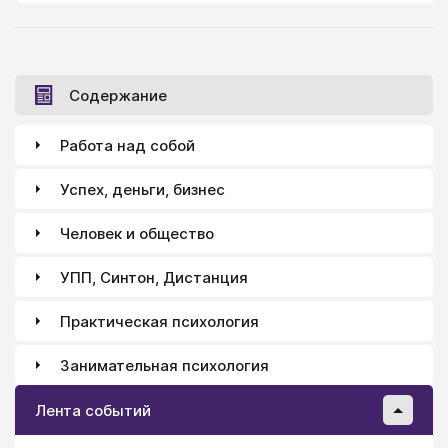
говорите, и от этого кому-то хорошо и никому не
плохо — то это хорошо. А если от сказанного вами
кому-то стало хуже и никому (учитывая и
перспективу) — лучше, то это, сказанное — плохо.
Содержание
А если никому не стало никак, то разницы — были ли
вы правдивы или наоборот — и вовсе нет.
Работа над собой
Успех, деньги, бизнес
Человек и общество
УПП, Синтон, Дистанция
Практическая психология
Занимательная психология
Лента событий