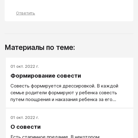
Ответить
Материалы по теме:
01 окт. 2022 г.
Формирование совести
Совесть формируется дрессировкой. В каждой
семье родители формируют у ребенка совесть
путем поощрения и наказания ребенка за его
поступки. Подобного рода дрессировкой
занимаются любые родители, даже если сами не
01 окт. 2022 г.
отдают себе в этом отчета. Совесть в обыденном
О совести
понимании — это самоосуждение и самонаказание
за то, что сделал «плохо», «зло». Для этого надо
Есть старинное предание. В некотором