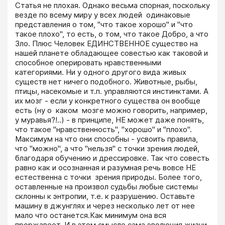
Статья не плохая. Однако весьма спорная, поскольку 
везде по всему миру у всех людей  одинаковые 
представления о том, "что такое хорошо" и "что 
такое плохо", то есть, о том, что такое Добро, а что 
Зло. Плюс Человек ЕДИНСТВЕННОЕ существо на 
нашей планете обладающее совестью как таковой и 
способное оперировать нравственными 
категориями. Ни у одного другого вида живых 
существ нет ничего подобного. Животные, рыбы, 
птицы, насекомые и т.п. управляются инстинктами. А 
их мозг - если у конкретного существа он вообще 
есть (ну о  каком  мозге можно говорить, например, 
у муравья?!..) - в принципе, НЕ может даже понять, 
что такое "нравственность", "хорошо" и "плохо". 
Максимум на что они способны - усвоить правила, 
что "можно", а что "нельзя" с точки зрения людей, 
благодаря обучению и дрессировке. Так что совесть 
равно как и осознанная и разумная речь вовсе НЕ 
естественна с точки  зрения природы. Более того, 
оставленные на произвол судьбы любые системы  
склонны к энтропии, т.е. к разрушению. Оставьте 
машину в джунглях и через несколько лет от нее 
мало что останется.Как минимум она вся 
проржавеет. И в этом смысле сама эволюция жизни 