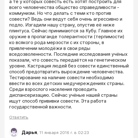
а те у которых совесть есть хотят построить для 
всего человечества общество справедливости - 
коммунизм. Но что делать с теми кто против 
совести? Ведь они ведут себя очень агрессивно и 
подло. Изгадили нашу страну, опустив её ниже 
плинтуса. Сейчас принимаются за Кубу. Главное их 
оружие в пропаганде толерантности (терпимости) 
ко всякого рода мерзости с их стороны, в 
привлечении молодёжи в свои ряды 
вседозволенности. Последние исследования учёных 
показали, что совесть передаётся на генетическом 
уровне. Кастрация людей без совести единственный 
способ предотвратить вырождение человечества. 
Тестирование на наличие совести необходимо 
ввести во всех детских медучереждениях страны. 
Среди взрослого населения проводить 
диспансеризацию. Сейчас учёные нашей страны 
ищут способ прививки совести. Эта работа 
государственной важности. 
Ответить
Дарья
,
11 января 2016 г. в 02:23