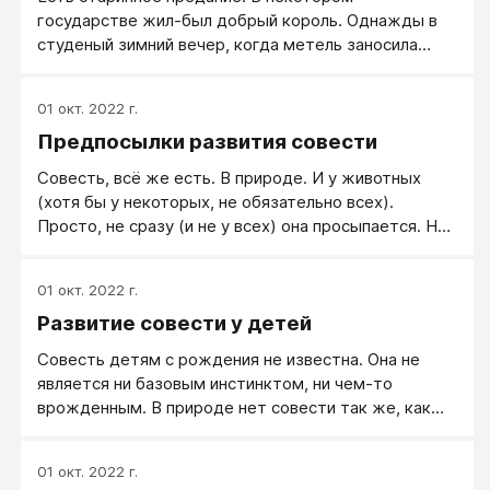
различать «добро» и «зло».
государстве жил-был добрый король. Однажды в
студеный зимний вечер, когда метель заносила
глаза и ветер наметал сугробы, он увидел на
дороге замерзающего нищего. У него сжалось
01 окт. 2022 г.
сердце, и, не задумываясь, он снял свою теплую
Предпосылки развития совести
мантию и завернул в нее несчастного. «Идем, —
сказал он ему, поднимая его на ноги, — в моей
Совесть, всё же есть. В природе. И у животных
стране найдется и для тебя любящее сердце»…
(хотя бы у некоторых, не обязательно всех).
Просто, не сразу (и не у всех) она просыпается. Ну,
есть ещё половой инстинкт, материнский
(отцовский и вообще, родительский) инстинкт, кое-
01 окт. 2022 г.
какие ещё инстинкты, которые тоже просыпаются
Развитие совести у детей
не сразу (а у кого-то и вовсе не просыпаются -
такое тоже бывает). Хотя, всё это - инстинкты, то
Совесть детям с рождения не известна. Она не
есть, безусловные (не знаю что, но "рефлексами" их
является ни базовым инстинктом, ни чем-то
назвать как-то язык не поворачивается), зашитые в
врожденным. В природе нет совести так же, как
ROM-BIOS навыки, стремления, или как их там.
нет финансовой системы, государственных границ и
различных толкований романа «Улисс» Джойса.
01 окт. 2022 г.
Совесть – это внутренний родитель. Родители учат