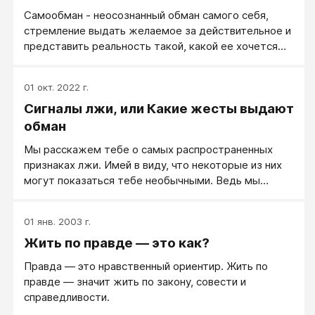
Самообман - неосознанный обман самого себя,
стремление выдать желаемое за действительное и
представить реальность такой, какой ее хочется
видеть. Самобман - это личные глюки и грезы,
жизнь в мечтах и надеждах.
01 окт. 2022 г.
Сигналы лжи, или Какие жесты выдают
обман
Мы расскажем тебе о самых распространенных
признаках лжи. Имей в виду, что некоторые из них
могут показаться тебе необычными. Ведь мы
привыкли мыслить несколько клишировано:
«отводит глаза – значит, врет», «говорит спокойно и
01 янв. 2003 г.
уверенно — значит, честный человек». Увы, многие
Жить по правде — это как?
«народные» признаки обмана не имеют ничего
общего с действительностью. Именно этим и
Правда — это нравственный ориентир. Жить по
пользуются обманщики.
правде — значит жить по закону, совести и
справедливости.