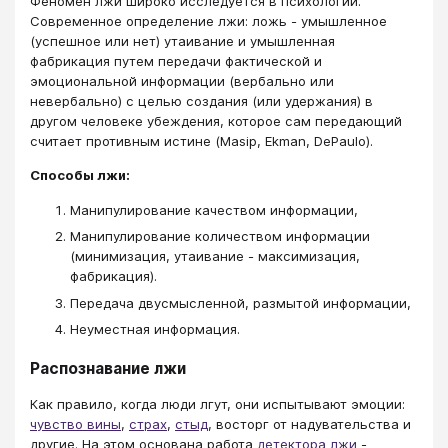
Феномен лжи широко исследуется в психологии.
Современное определение лжи: ложь - умышленное
(успешное или нет) утаивание и умышленная
фабрикация путем передачи фактической и
эмоциональной информации (вербально или
невербально) с целью создания (или удержания) в
другом человеке убеждения, которое сам передающий
считает противным истине (Masip, Ekman, DePaulo).
Способы лжи:
Манипулирование качеством информации,
Манипулирование количеством информации
(минимизация, утаивание - максимизация,
фабрикация).
Передача двусмысленной, размытой информации,
Неуместная информация.
Распознавание лжи
Как правило, когда люди лгут, они испытывают эмоции:
чувство вины
,
страх
,
стыд
, восторг от надувательства и
другие. На этом основана работа
детектора лжи
-