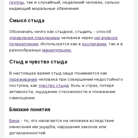
группы
, так и случайный, недалекий человек, сильно
кидающий моральные обвинения.
Смысл стыда
Обозначать нечто как стыдное, стыдить - способ
управления поведением
человека через
негативное
подкрепление
. Используется как в
воспитании
, так и в
разнообразных
манипуляциях
.
Стыд и чувство стыда
В настоящее время стыд чаще понимается как
переживание
человека при совершении недостойного
поступка, как
чувство стыда
: боль и страх, потеря
активности, ощущение стесненности и понижение
самооценки.
Близкие понятия
Вина
- то, что налагается на человека вследствие
нанесения им ущерба, нарушения законов или
договоренностей.