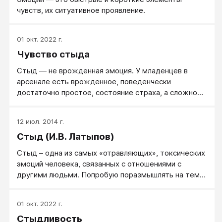
чувств, их ситуативное проявление.
01 окт. 2022 г.
Чувство стыда
Стыд ― не врожденная эмоция. У младенцев в
арсенале есть врожденное, поведенчески
достаточно простое, состояние страха, а сложное
поведение стыда им освоить еще предстоит.
12 июл. 2014 г.
Стыд (И.В. Латыпов)
Стыд – одна из самых «отравляющих», токсических
эмоций человека, связанных с отношениями с
другими людьми. Попробую поразмышлять на тему
стыда, и обозначу его как чувство,
сопровождающее осознание своей базовой
01 окт. 2022 г.
дефективности. Когда я думаю о стыде, то первым
Стыдливость
делом приходят телесные ощущения. Стыд связан