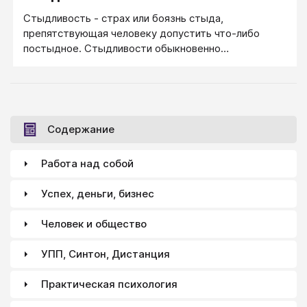
с мощной физической реакцией: краснеют лицо-
Стыдливость - страх или боязнь стыда,
уши-шея-руки, выступает пот, ноги слабеют, в груди
препятствующая человеку допустить что-либо
– ощущение провала, в который ухаешь всем своим
постыдное. Стыдливости обыкновенно
существом.
противополагается бесстыдство.
Содержание
Работа над собой
Успех, деньги, бизнес
Человек и общество
УПП, Синтон, Дистанция
Практическая психология