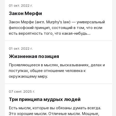
01 окт. 2022 г.
Закон Мерфи
Закон Мерфи (англ. Murphy's law) — универсальный
философский принцип, состоящий в том, что если
есть вероятность того, что какая-нибудь
неприятность может случиться, то она обязательно
произойдёт. Иностранный аналог русского «закона
01 окт. 2022 г.
подлости» и «закона бутерброда».
Жизненная позиция
Проявляющееся в мыслях, высказываниях, делах и
поступках, общее отношение человека к
окружающему миру.
07 сент. 2025 г.
Три принципа мудрых людей
Есть мысли, которые вы обязаны думать всегда.
Это хорошие мысли. Отличные мысли. Мощные,