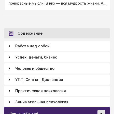
прекрасные мысли! В них ― вся мудрость жизни. А
есть остальные мысли, которые вы никогда не
должны думать. Так вот ― статья об этом. Очень
конкретная статья!
Содержание
Работа над собой
Успех, деньги, бизнес
Человек и общество
УПП, Синтон, Дистанция
Практическая психология
Занимательная психология
Лента событий