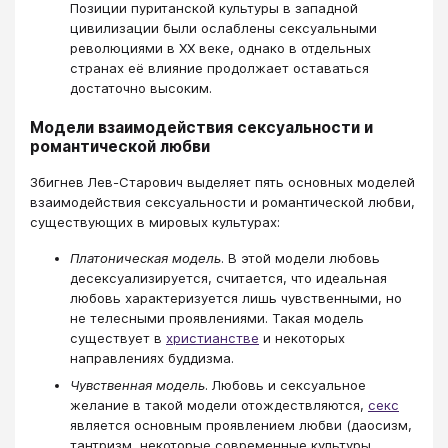
Позиции пуританской культуры в западной
цивилизации были ослаблены сексуальными
революциями в XX веке, однако в отдельных
странах её влияние продолжает оставаться
достаточно высоким.
Модели взаимодействия сексуальности и
романтической любви
Збигнев Лев-Старович выделяет пять основных моделей
взаимодействия сексуальности и романтической любви,
существующих в мировых культурах:
Платоническая модель
. В этой модели любовь
десексуализируется, считается, что идеальная
любовь характеризуется лишь чувственными, но
не телесными проявлениями. Такая модель
существует в
христианстве
и некоторых
направлениях буддизма.
Чувственная модель
. Любовь и сексуальное
желание в такой модели отождествляются,
секс
является основным проявлением любви (даосизм,
тантризм, некоторые современные культуры