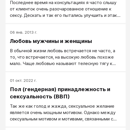
Последнее время на консультациях я часто слышу
от клиенток очень разочарованное отношение к
сексу. Дескать и так его пытались улучшить и этак…
толку никакого: звезды с неба как не сыпались, так
и не сыпятся.
06 янв. 2013 г.
Любовь мужчины и женщины
В обычной жизни любовь встречается не часто, а
то, что встречается, на высокую любовь похоже
мало. Чаще любовью называют телесную тягу к
другому человеку с сексуальным подтекстом,
иногда это влюбленность, иногда привязанность. О
01 окт. 2022 г.
настоящей любви, как о высоких отношениях между
Пол (гендерная) принадлежность и
мужчиной и женщиной, любят помечтать, чтобы
вдруг ее получить себе, в свою жизнь, но редко кто
сексуальность (ВВП)
готов учиться любить, мало кто готов вкладываться
Так же как голод и жажда, сексуальное желание
в отношения, чтобы они стали отношениями с
является очень мощным мотивом. Однако между
любовью.
сексуальным мотивом и мотивами, связанными с
температурой тела, жаждой и голодом,