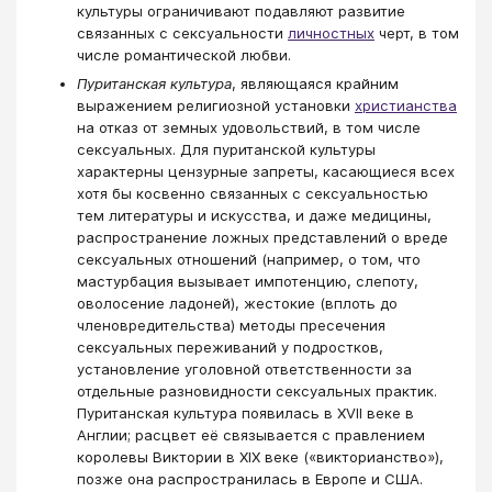
культуры ограничивают подавляют развитие
связанных с сексуальности
личностных
черт, в том
числе романтической любви.
Пуританская культура
, являющаяся крайним
выражением религиозной установки
христианства
на отказ от земных удовольствий, в том числе
сексуальных. Для пуританской культуры
характерны цензурные запреты, касающиеся всех
хотя бы косвенно связанных с сексуальностью
тем литературы и искусства, и даже медицины,
распространение ложных представлений о вреде
сексуальных отношений (например, о том, что
мастурбация вызывает импотенцию, слепоту,
оволосение ладоней), жестокие (вплоть до
членовредительства) методы пресечения
сексуальных переживаний у подростков,
установление уголовной ответственности за
отдельные разновидности сексуальных практик.
Пуританская культура появилась в XVII веке в
Англии; расцвет её связывается с правлением
королевы Виктории в XIX веке («викторианство»),
позже она распространилась в Европе и США.