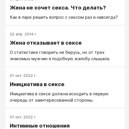
Жена не хочет секса. Что делать?
Как в паре решить вопрос с сексом раз и навсегда?
22 апр. 2014 г.
Жена отказывает в сексе
О статистике говорить не берусь, но от трех
знакомых мужчин я подобную жалобу слышала.
01 окт. 2022 г.
Инициатива в сексе
Инициатива в сексе должна исходить в первую
очередь от заинтересованной стороны.
01 окт. 2022 г.
Интимные отношения