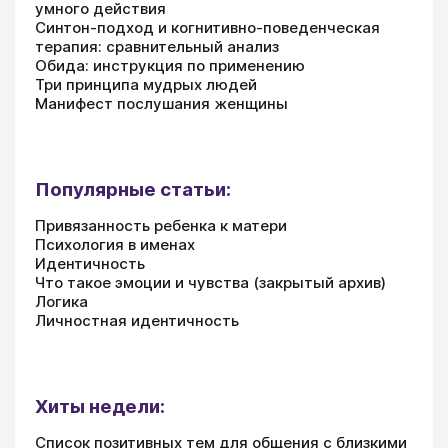
умного действия
Синтон-подход и когнитивно-поведенческая
терапия: сравнительный анализ
Обида: инструкция по применению
Три принципа мудрых людей
Манифест послушания женщины
Популярные статьи:
Привязанность ребенка к матери
Психология в именах
Идентичность
Что такое эмоции и чувства (закрытый архив)
Логика
Личностная идентичность
Хиты недели:
Список позитивных тем для общения с близкими