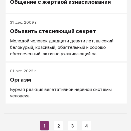
Общение с жертвой изнасилования
истинной — чтобы строить семью.
31 дек. 2009 г.
Объявить стесняющий секрет
Молодой человек двадцати девяти лет, высокий,
белокурый, красивый, обаятельный и хорошо
обеспеченный, активно ухаживающий за
женщинами, многие из которых старались его
обольстить, имеющий славу самого настоящего
01 окт. 2022 г.
плэйбоя, пришел с просьбой о помощи из-за своей
Оргазм
«драматической» проблемы. Он рассказал, что уже
в течение примерно года ему не удается достичь
Бурная реакция вегетативной нервной системы
удовлетворительной эрекции и, соответственно,
человека.
возможности пенетрации и положительного
протекания полового акта.
1
2
3
4