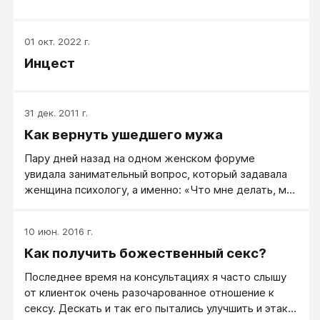
01 окт. 2022 г.
Инцест
31 дек. 2011 г.
Как вернуть ушедшего мужа
Пару дней назад на одном женском форуме
увидала занимательный вопрос, который задавала
женщина психологу, а именно: «Что мне делать, мой
муж любит оральный секс, а я это делать не умею и
не хочу? Он пригрозил мне, что уйдет к другой
10 июн. 2016 г.
женщине. Помогите!» Ответы и советы, я читать не
Как получить божественный секс?
стала, но вспомнила реальный случай на эту тему.
Сейчас вам расскажу…
Последнее время на консультациях я часто слышу
от клиенток очень разочарованное отношение к
сексу. Дескать и так его пытались улучшить и этак…