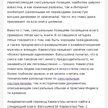
перечисляющая сексуальные позиции, наиболее широко
известна, и как книжные развалы, так и Интернет
изобилуют различными её переводами (зачастую
весьма далёкими от оригинала). Часто эту главу даже
принимают за всю книгу целиком.
Вместе с тем, сексуальным позициям посвящена всего
примерно пятая часть книги. В оставшихся четырёх
пятых говорится о том, как быть хорошим гражданином,
а также предлагаются размышления о взаимоотношении
мужчин и женщин. Камасутра называет занятия сексом
«божественным единением». Ватьсьяяна полагал, что в
сексе как таковом нет ничего предосудительного, но
заниматься им легкомысленно — грешно. Камасутра
помогала людям наслаждаться искусством секса на
более глубоком уровне, и её можно считать как
техническим руководством по
сексуальным
наслаждениям
, так и историческим документом,
описывающим сексуальные обычаи и практики Индии в
те времена.
Академический перевод Камасутры можно найти в
следующей книге: Ватсьяяна М. Камасутра Пер. с