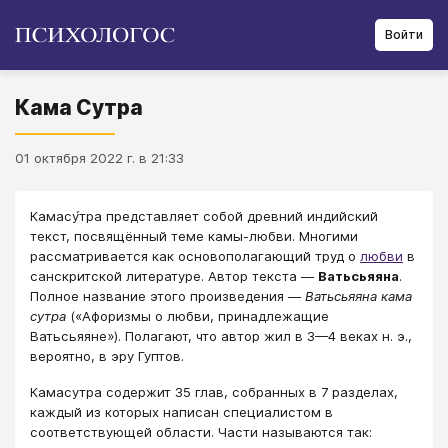
Войти
Кама Сутра
01 октября 2022 г. в 21:33
Камасу́тра представляет собой древний индийский
текст, посвящённый теме камы-любви. Многими
рассматривается как основополагающий труд о
любви
в
санскритской литературе. Автор текста —
Ватьсьяяна
.
Полное название этого произведения —
Ватьсьяяна кама
сутра
(«Афоризмы о любви, принадлежащие
Ватьсьяяне»). Полагают, что автор жил в 3—4 веках н. э.,
вероятно, в эру Гуптов.
Камасутра содержит 35 глав, собранных в 7 разделах,
каждый из которых написан специалистом в
соответствующей области. Части называются так: