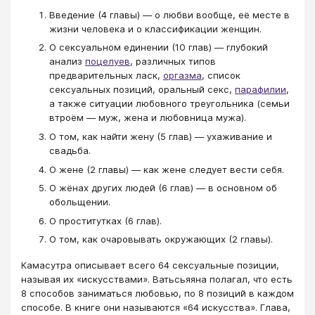
Введение (4 главы) — о любви вообще, её месте в
жизни человека и о классификации женщин.
О сексуальном единении (10 глав) — глубокий
анализ
поцелуев
, различных типов
предварительных ласк,
оргазма
, список
сексуальных позиций, оральный секс,
парафилии
,
а также ситуации любовного треугольника (семьи
втроём — муж, жена и любовница мужа).
О том, как найти жену (5 глав) — ухаживание и
свадьба.
О жене (2 главы) — как жене следует вести себя.
О жёнах других людей (6 глав) — в основном об
обольщении.
О проститутках (6 глав).
О том, как очаровывать окружающих (2 главы).
Камасутра описывает всего 64 сексуальные позиции,
называя их «искусствами». Ватьсьяяна полагал, что есть
8 способов заниматься любовью, по 8 позиций в каждом
способе. В книге они называются «64 искусства». Глава,