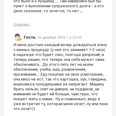
это было и к лучшему ... Там наверняка был бы 
пункт о выполнении супружеского долга - а это 
дело сезонное: то хочется, то нет ...
Ответить
Гость
,
19 декабря 2019 г. в 23:05
И меня достало каждый вечер дожидаться жену 
с ванных процедур (у неё это занимает 1-2 часа) 
в надежде что будет секс, полгода депресий, и 
теперь решил, что теперь она себя может сама 
обеспечивать.. До этого пять лет на моём 
обеспечении, учеба, еда, развлечения, 
проживание... Еду покупаю на своё усмотрение, 
она мясо не ест, так что картошка, лук, говядина, 
морковка в холодильнике её напрягает. Машину 
брать нельзя, спит на диване, ни подарков, ни 
внимания не будет ей больше, чувствую, что 
поедет жить к маме.. Ну и славненько, ведь я 
уже встретил ту, которая меня хочет, ну или пока 
что хочет))