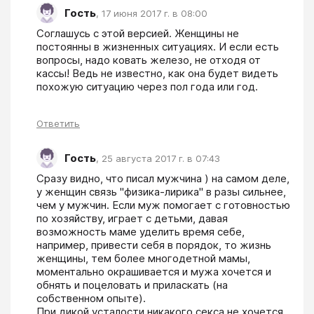
Гость
,
17 июня 2017 г. в 08:00
Соглашусь с этой версией. Женщины не 
постоянны в жизненных ситуациях. И если есть 
вопросы, надо ковать железо, не отходя от 
кассы! Ведь не известно, как она будет видеть 
похожую ситуацию через пол года или год.
Ответить
Гость
,
25 августа 2017 г. в 07:43
Сразу видно, что писал мужчина ) на самом деле, 
у женщин связь "физика-лирика" в разы сильнее, 
чем у мужчин. Если муж помогает с готовностью 
по хозяйству, играет с детьми, давая 
возможность маме уделить время себе, 
например, привести себя в порядок, то жизнь 
женщины, тем более многодетной мамы, 
моментально окрашивается и мужа хочется и 
обнять и поцеловать и приласкать (на 
собственном опыте). 

При дикой усталости никакого секса не хочется 