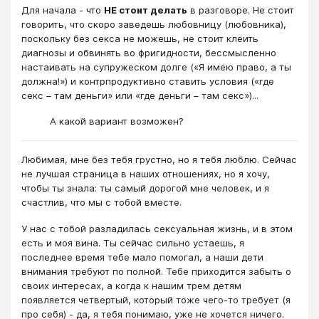
Для начала - что
НЕ стоит делать
в разговоре. Не стоит
говорить, что скоро заведешь любовницу (любовника),
поскольку без секса не можешь, не стоит клеить
диагнозы и обвинять во фригидности, бессмысленно
настаивать на супружеском долге («Я имею право, а ты
должна!») и контрпродуктивно ставить условия («где
секс – там деньги» или «где деньги – там секс»)...
А какой вариант возможен?
Любимая, мне без тебя грустно, но я тебя люблю. Сейчас
не лучшая страница в наших отношениях, но я хочу,
чтобы ты знала: ты самый дорогой мне человек, и я
счастлив, что мы с тобой вместе.
У нас с тобой разладилась сексуальная жизнь, и в этом
есть и моя вина. Ты сейчас сильно устаешь, я
последнее время тебе мало помогал, а наши дети
внимания требуют по полной. Тебе приходится забыть о
своих интересах, а когда к нашим трем детям
появляется четвертый, который тоже чего-то требует (я
про себя) - да, я тебя понимаю, уже не хочется ничего.