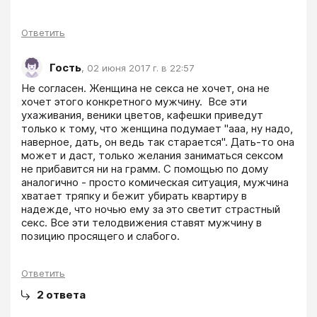
Ответить
Гость
,
02 июня 2017 г. в 22:57
Не согласен. Женщина не секса не хочет, она не 
хочет этого конкретного мужчину.  Все эти 
ухаживания, веники цветов, кафешки приведут 
только к тому, что женщина подумает "ааа, ну надо, 
наверное, дать, он ведь так старается". Дать-то она 
может и даст, только желания заниматься сексом 
не прибавится ни на грамм. С помощью по дому 
аналогично - просто комическая ситуация, мужчина 
хватает тряпку и бежит убирать квартиру в 
надежде, что ночью ему за это светит страстный 
секс. Все эти телодвижения ставят мужчину в 
позицию просящего и слабого.
Ответить
2
ответа