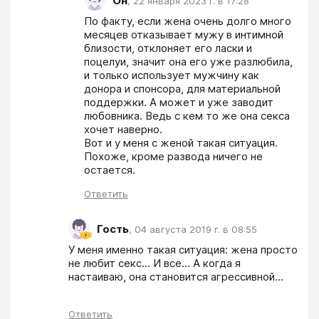
Он
,
22 января 2023 г. в 17:28
По факту, если жена очень долго много 
месяцев отказывает мужу в интимной 
близости, отклоняет его ласки и 
поцелуи, значит она его уже разлюбила, 
и только использует мужчину как 
донора и спонсора, для материальной 
поддержки. А может и уже заводит 
любовника. Ведь с кем то же она секса 
хочет наверно.

Вот и у меня с женой такая ситуация. 
Похоже, кроме развода ничего не 
остается.
Ответить
Гость
,
04 августа 2019 г. в 08:55
У меня именно такая ситуация: жена просто 
не любит секс... И все... А когда я 
настаиваю, она становится агрессивной...
Ответить