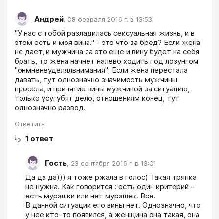
Андрей
,
08 февраля 2016 г. в 13:53
"У нас с тобой разладилась сексуальная жизнь, и в 
этом есть и моя вина." - это что за бред? Если жена 
не дает, и мужчина за это еще и вину будет на себя 
брать, то жена начнет налево ходить под лозунгом 
"онмненеуделялвнимания"; Если жена перестала 
давать, тут однозначно значимость мужчины 
просела, и принятие вины мужчиной за ситуацию, 
только усугубят дело, отношениям конец, тут 
однозначно развод.
Ответить
1
ответ
Гость
,
23 сентября 2016 г. в 13:01
Да да да))) я тоже ржала в голос) Такая тряпка 
не нужна. Как говорится : есть один критерий - 
есть мурашки или нет мурашек. Все.

В данной ситуации его вины нет. Однозначно, что 
у нее кто-то появился, а женщина она такая, она 