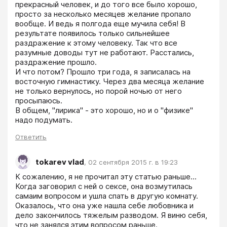
прекрасный человек, и до того все было хорошо, 
просто за несколько месяцев желание пропало 
вообще. И ведь я полгода еще мучила себя! В 
результате появилось только сильнейшее 
раздражение к этому человеку. Так что все 
разумные доводы тут не работают. Расстались, 
раздражение прошло.

И что потом? Прошло три года, я записалась на 
восточную гимнастику. Через два месяца желание 
не только вернулось, но порой ночью от него 
просыпаюсь.

В общем, "лирика" - это хорошо, но и о "физике" 
надо подумать.
Ответить
tokarev vlad
,
02 сентября 2015 г. в 19:23
К сожалению, я не прочитал эту статью раньше... 
Когда заговорил с ней о сексе, она возмутилась 
самаим вопросом и ушла спать в другую комнату. 
Оказалось, что она уже нашла себе любовника и 
дело закончилось тяжелым разводом. Я виню себя, 
что не занялся этим вопросом раньше.