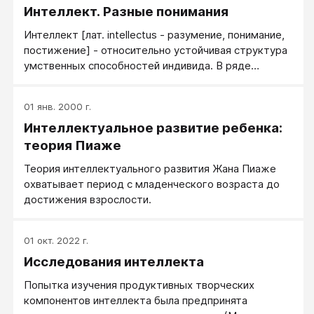
Интеллект. Разные понимания
Интеллект [лат. intellectus - разумение, понимание,
постижение] - относительно устойчивая структура
умственных способностей индивида. В ряде
психологических концепций интеллект
отождествляют с системой умственных операций,
01 янв. 2000 г.
со стилем и стратегией решения проблем, с
Интеллектуальное развитие ребенка:
эффективностью индивидуального подхода к
ситуации, требующего познавательной активности,
теория Пиаже
с когнитивным стилем и др.
Теория интеллектуального развития Жана Пиаже
охватывает период с младенческого возраста до
достижения взрослости.
01 окт. 2022 г.
Исследования интеллекта
Попытка изучения продуктивных творческих
компонентов интеллекта была предпринята