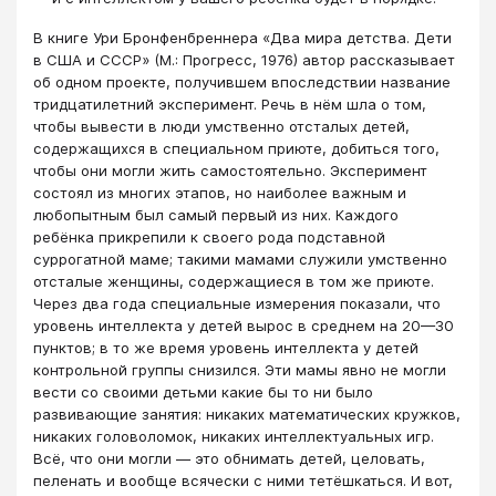
В книге Ури Бронфенбреннера «Два мира детства. Дети
в США и СССР» (М.: Прогресс, 1976) автор рассказывает
об одном проекте, получившем впоследствии название
тридцатилетний эксперимент. Речь в нём шла о том,
чтобы вывести в люди умственно отсталых детей,
содержащихся в специальном приюте, добиться того,
чтобы они могли жить самостоятельно. Эксперимент
состоял из многих этапов, но наиболее важным и
любопытным был самый первый из них. Каждого
ребёнка прикрепили к своего рода подставной
суррогатной маме; такими мамами служили умственно
отсталые женщины, содержащиеся в том же приюте.
Через два года специальные измерения показали, что
уровень интеллекта у детей вырос в среднем на 20—30
пунктов; в то же время уровень интеллекта у детей
контрольной группы снизился. Эти мамы явно не могли
вести со своими детьми какие бы то ни было
развивающие занятия: никаких математических кружков,
никаких головоломок, никаких интеллектуальных игр.
Всё, что они могли — это обнимать детей, целовать,
пеленать и вообще всячески с ними тетёшкаться. И вот,