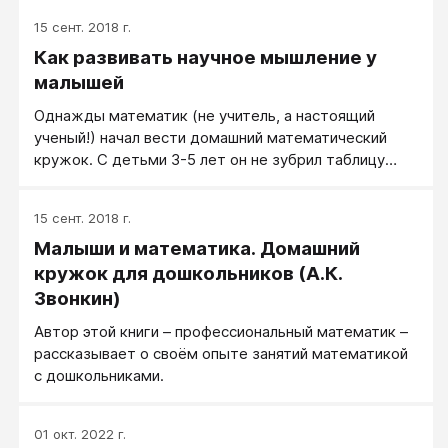
нарисуешь. Многим это ограничивающее
15 сент. 2018 г.
убеждение дает индульгенцию на расслабление:
Как развивать научное мышление у
дескать, не дал Господь мозгов, можно и не
тужиться, не нарисуешь же за Всевышнего.
малышей
Правдиво ли это утверждение с точки зрения
Однажды математик (не учитель, а настоящий
нейрофизиологии?
ученый!) начал вести домашний математический
кружок. С детьми 3-5 лет он не зубрил таблицу
умножения и счет от 1 до 9 и обратно, а занимался
развитием научного мышления.
15 сент. 2018 г.
Малыши и математика. Домашний
кружок для дошкольников (А.К.
Звонкин)
Автор этой книги – профессиональный математик –
рассказывает о своём опыте занятий математикой
с дошкольниками.
01 окт. 2022 г.