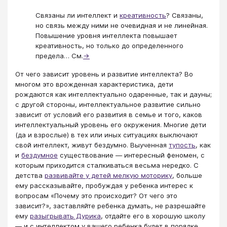
Связаны ли интеллект и
креативность
? Связаны,
но связь между ними не очевидная и не линейная.
Повышение уровня интеллекта повышает
креативность, но только до определенного
предела… См.
→
От чего зависит уровень и развитие интеллекта? Во
многом это врожденная характеристика, дети
рождаются как интеллектуально одаренные, так и дауны;
с другой стороны, интеллектуальное развитие сильно
зависит от условий его развития в семье и того, каков
интеллектуальный уровень его окружения. Многие дети
(да и взрослые) в тех или иных ситуациях выключают
свой интеллект, живут бездумно. Выученная
тупость
, как
и
бездумное
существование — интересный феномен, с
которым приходится сталкиваться весьма нередко. С
детства
развивайте у детей мелкую моторику
, больше
ему рассказывайте, пробуждая у ребенка интерес к
вопросам «Почему это происходит? От чего это
зависит?», заставляйте ребенка думать, не разрешайте
ему
разыгрывать Дурика
, отдайте его в хорошую школу
— и с интеллектом у вашего ребенка будет в порядке.