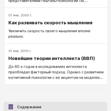
представителями гештальтпсихологии (М.
Вертгеймер, В. Келер), разработавшими понятие
инсайта.
01 янв. 2005 г.
Как развивать скорость мышления
Увеличить скорость своего мышления вполне
реально.
01 янв. 2010 г.
Новейшие теории интеллекта (ВВП)
До 60-х годов в исследованиях интеллекта
преобладал факторный подход. Однако с развитием
когнитивной психологии с ее акцентом на моделях
обработки информации (см. главу 9) возник новый
подход. Разные исследователи определяют его
несколько по-разному, но основная идея состоит в
том, чтобы объяснить интеллект на языке
когнитивных процессов, протекающих при
Содержание
выполнении нами интеллектуальной деятельности