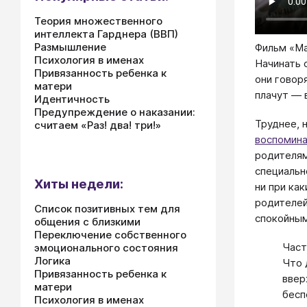
Теория множественного
интеллекта Гарднера (ВВП)
Размышление
Фильм «Ма
Психология в именах
Начинать 
Привязанность ребенка к
они говоря
матери
плачут — в
Идентичность
Предупреждение о наказании:
Труднее, 
считаем «Раз! два! три!»
воспомина
родителям
специальн
Хиты недели:
ни при ка
родителей
Список позитивных тем для
спокойным
общения с близкими
Переключение собственного
Част
эмоционального состояния
Логика
Что 
Привязанность ребенка к
ввер
матери
бесп
Психология в именах