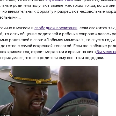
льные родители получают звание жестоких тогда, когда они
чно внимательны к формату и разрешают недовольные морд
вольными...
огично в мягком и
свободном воспитании
: если сложится так
й, то есть общение родителей и ребенка сопровождалось р
мых родителей и слов: «Любимая мамочка!», то спустя годы
 детство с самой искренней теплотой. Если же любящие родит
нок кривляется, строит мордочки и кричит на них «
Вы меня н
о придумает, что его родители ему все-таки недодали.