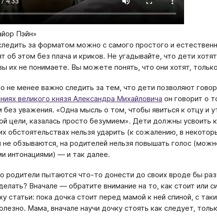
йор Пэйн»
следить за форматом можно с самого простого и естественно
т об этом без плача и криков. Не угадывайте, что дети хотят
ы их не понимаете. Вы можете понять, что они хотят, только 
но не менее важно следить за тем, что дети позволяют говор
ниях великого князя Александра Михайловича
он говорит о т
 без уважения. «Одна мысль о том, чтобы явиться к отцу и
ой цели, казалась просто безумием». Дети должны усвоить 
ких обстоятельствах нельзя ударить (к сожалению, в некото
 не обзываются, на родителей нельзя повышать голос (можно
и интонациями) — и так далее.
о родители пытаются что-то донести до своих вроде бы раз
делать? Вначале — обратите внимание на то, как стоит или 
ху статьи: пока дочка стоит перед мамой к ней спиной, с так
олезно. Мама, вначале научи дочку стоять как следует, тольк