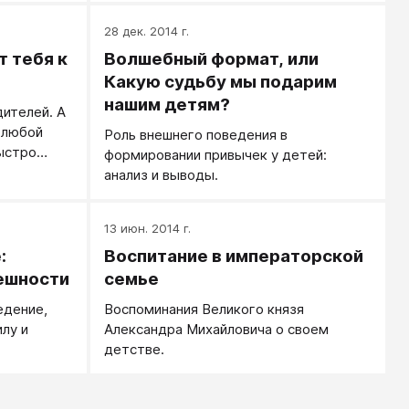
маете.
28 дек. 2014 г.
т тебя к
Волшебный формат, или
Какую судьбу мы подарим
нашим детям?
дителей. А
 любой
Роль внешнего поведения в
ыстро
формировании привычек у детей:
о прижать
анализ и выводы.
 уехать от
13 июн. 2014 г.
:
Воспитание в императорской
ешности
семье
едение,
Воспоминания Великого князя
лу и
Александра Михайловича о своем
детстве.