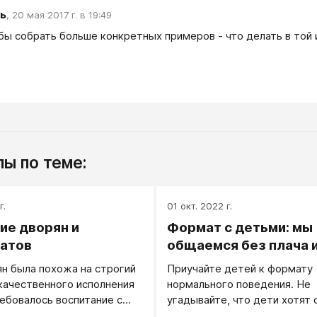
ь
,
20 мая 2017 г. в 19:49
бы собрать больше конкретных примеров - что делать в той и
ы по теме:
г.
01 окт. 2022 г.
ие дворян и
Формат с детьми: мы
атов
общаемся без плача 
н была похожа на строгий
Приучайте детей к формату
 качественного исполнения
нормального поведения. Не
ебовалось воспитание с
угадывайте, что дети хотят 
своим плачем. Пусть они усв