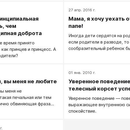
они плачут ― вы их не пони
27 апр. 2016 г.
инципиальная
Мама, я хочу уехать о
ь, чем
папе!
ипная доброта
Иногда дети сердятся на ро
если родители в разводе, то
е время принято
сообразительный ребенок б
 как принцев и принцесс. А
сообразит, как можно крепк
одители?
маму словами: «Мама, я хочу
тебя к папе!».
.
01 янв. 2010 г.
, вы меня не любите
Уверенное поведение
телесный корсет усп
вы меня не
такая печальная или тем
Уверенное поведение — пов
гично обвиняющая фраза
выражающее внутреннюю си
ицо родителям сбивает их с
спокойствие.
г.