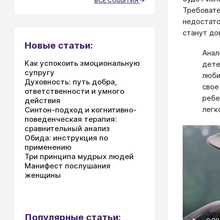
ВСЕ СОБЫТИЯ
Требовате
недостато
станут до
Новые статьи:
Анал
Как успокоить эмоциональную
дете
супругу
люби
Духовность: путь добра,
свое
ответственности и умного
ребе
действия
легк
Синтон-подход и когнитивно-
поведенческая терапия:
сравнительный анализ
Обида: инструкция по
применению
Три принципа мудрых людей
Манифест послушания
женщины
Популярные статьи: