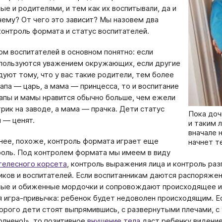
ые и родителями, и тем как их воспитывали, да и
чему? От чего это зависит? Мы назовем два
контроль формата и статус воспитателей.
ом воспитателей в основном понятно: если
пользуются уважением окружающих, если другие
дуют тому, что у вас такие родители, тем более
папа — царь, а мама — принцесса, то и воспитание
папы и мамы нравится обычно больше, чем ежели
трик на заводе, а мама — прачка. Дети статус
Пока доч
 — ценят.
и таким 
вначале 
нее, похоже, контроль формата играет еще
начнет т
оль. Под контролем формата мы имеем в виду
телесного корсета
, контроль выражения лица и контроль р
иков и воспитателей. Если воспитанникам даются распоряжени
ые и обиженные мордочки и сопровождают происходящее ир
я игра-привычка: ребенок будет недоволен происходящим. Е
орого дети стоят выпрямившись, с развернутыми плечами, 
олнено!», то позитивное
внушение тела
даст ребенку видение,