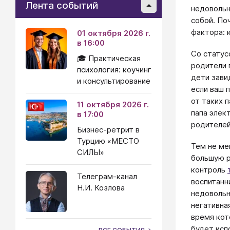
Лента событий
недовольн
собой. По
фактора: 
01 октября 2026 г.
в 16:00
Со статус
🎓 Практическая
родители 
психология: коучинг
дети зави
и консультирование
если ваш 
от таких 
11 октября 2026 г.
папа элек
в 17:00
родителей
Бизнес-ретрит в
Турцию «МЕСТО
Тем не ме
СИЛЫ»
большую р
контроль
Телеграм-канал
воспитанн
Н.И. Козлова
недовольн
негативна
время кот
будет исп