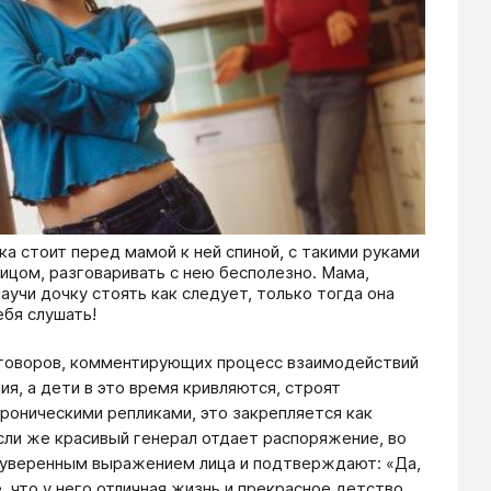
ка стоит перед мамой к ней спиной, с такими руками
лицом, разговаривать с нею бесполезно. Мама,
научи дочку стоять как следует, только тогда она
ебя слушать!
азговоров, комментирующих процесс взаимодействий
я, а дети в это время кривляются, строят
оническими репликами, это закрепляется как
сли же красивый генерал отдает распоряжение, во
с уверенным выражением лица и подтверждают: «Да,
 что у него отличная жизнь и прекрасное детство.