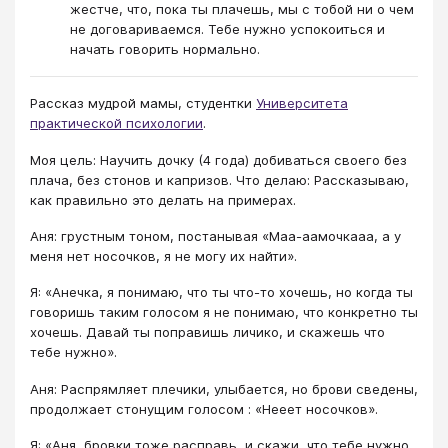
жестче, что, пока ты плачешь, мы с тобой ни о чем
не договариваемся. Тебе нужно успокоиться и
начать говорить нормально.
Рассказ мудрой мамы, студентки
Университета
практической психологии
.
Моя цель: Научить дочку (4 года) добиваться своего без
плача, без стонов и капризов. Что делаю: Рассказываю,
как правильно это делать на примерах.
Аня: грустным тоном, постанывая «Маа-аамочкааа, а у
меня нет носочков, я не могу их найти».
Я: «Анечка, я понимаю, что ты что-то хочешь, но когда ты
говоришь таким голосом я не понимаю, что конкретно ты
хочешь. Давай ты поправишь личико, и скажешь что
тебе нужно».
Аня: Распрямляет плечики, улыбается, но брови сведены,
продолжает стонущим голосом : «Нееет носочков».
Я: «Аня, бровки тоже расправь, и скажи, что тебе нужно.