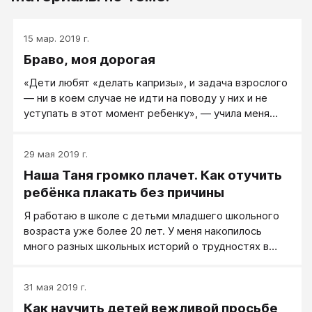
15 мар. 2019 г.
Браво, моя дорогая
«Дети любят «делать капризы», и задача взрослого
— ни в коем случае не идти на поводу у них и не
уступать в этот момент ребенку», — учила меня
когда-то директор школы моей дочери.
29 мая 2019 г.
Наша Таня громко плачет. Как отучить
ребёнка плакать без причины
Я работаю в школе с детьми младшего школьного
возраста уже более 20 лет. У меня накопилось
много разных школьных историй о трудностях в
воспитании детей и способах преодоления этих
трудностей...
31 мая 2019 г.
Как научить детей вежливой просьбе