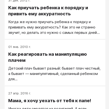
31 дек. 2012 г.
маленького самурая.
Как приучать ребенка к порядку и
привить ему аккуратность
Когда же нужно приучать ребенка к порядку и
прививать ему аккуратность? Как это ни странно
звучит, но делать это нужно с самых первых дней
жизни малыша. Посудите сами - если карапуз
всегда находится в комнате, где господствует хаос
01 янв. 2010 г.
из вещей и книг; посуда на кухне накапливается и не
Как реагировать на манипуляцию
моется по нескольку дней; мокрая пеленка ребенка
сушится на батарее, вместо того, чтобы быть
плачем
постиранной, а малыш ходит в одной и той же
Детский плач бывает разный: бывает плач честный,
одежде неделями, - абсолютно бесполезно будет
а бывает — манипулятивный, сделанный ребенком
объяснять немного подросшему ребенку, что он
для...
должен быть чистеньким и умытым, что игрушки
должны быть всегда убраны, а кровать застелена.
27 апр. 2016 г.
Мама, я хочу уехать от тебя к папе!
Иногда дети сердятся на родителей. А если