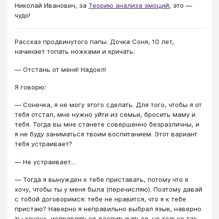
Николай Иванович, за
Теорию анализа эмоций
, это ―
чудо!
Рассказ продвинутого папы. Дочка Соня, 10 лет,
начинает топать ножками и кричать:
― Отстань от меня! Надоел!
Я говорю:
― Сонечка, я не могу этого сделать. Для того, чтобы я от
тебя отстал, мне нужно уйти из семьи, бросить маму и
тебя. Тогда вы мне станете совершенно безразличны, и
я не буду заниматься твоим воспитанием. Этот вариант
тебя устраивает?
― Не устраивает…
― Тогда я вынужден к тебе приставать, потому что я
хочу, чтобы ты у меня была (перечисляю). Поэтому давай
с тобой договоримся: тебе не нравится, что я к тебе
пристаю? Наверно я неправильно выбрал язык, наверно
ты хочешь исправляться-воспитываться, но только так,