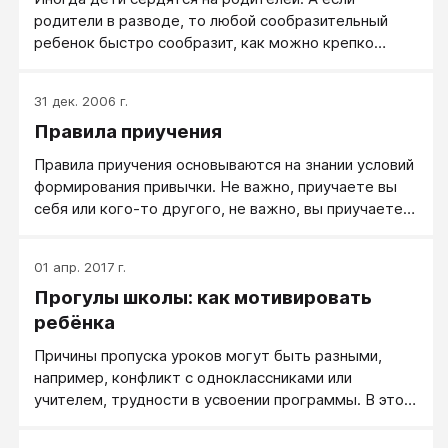
родители в разводе, то любой сообразительный
ребенок быстро сообразит, как можно крепко
прижать маму словами: «Мама, я хочу уехать от
тебя к папе!».
31 дек. 2006 г.
Правила приучения
Правила приучения основываются на знании условий
формирования привычки. Не важно, приучаете вы
себя или кого-то другого, не важно, вы приучаете к
дисциплине или улыбаться, основные правила
успешного приучения следующие...
01 апр. 2017 г.
Прогулы школы: как мотивировать
ребёнка
Причины пропуска уроков могут быть разными,
например, конфликт с одноклассниками или
учителем, трудности в усвоении программы. В этой
статье я рассматриваю только одну причину
― неосознанность.