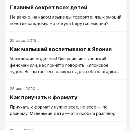
Главный секрет всех детей
Не важно, на каком языке вы говорите: язык эмоций
понятен каждому. Но откуда берутся эмоции?
25 февр. 2015 г.
Как малышей воспитывают в Японии
Уважаемые родители! Вас удивляет японский
феномен или, как принято говорить, «японское
чудо». Вы пытаетесь рас­крыть для себя «загадки»
японского воспитания. Вы уверены, что именно
особенности японского воспитания помогли этой
28 июл. 2020 г.
стране в исторически короткие сроки добиться
Как приучать к формату
значительных успехов в деле модернизации
общества и экономики, обеспечив место среди
Приучать к формату нужно всех, но всех — по
сильнейших стран мира. Тогда именно для вас мы
разному. Маленькие дети — это особый разговор.
раскроем некоторые секреты «икудзи» —
успешного воспитания детей в Японии, которые,
надеемся, помогут вам воспитать своего