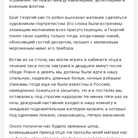
военным флотом.
Брат Гeopгий как-то робко высказал желание сделаться
художником-портретистом. Его слова были встречены
зловещим молчанием всех присутствующих, и Георгий
понял свою ошибку только тогда, когда камер-лакей,
обносивший гостей десертом, прошел с малиновым
мороженым мимо его прибора.
Встав из за стола, мы могли играть в кабинете отца в
течение часа после завтрака и двадцати минут после
обеда. Ровно в девять мы должны были идти в нашу
спальную, надевать длинные белые, ночные рубашки
(пижамы тогда еще не были известны в России),
немедленно ложиться и засыпать. Но и в постелях мы
оставались под строгим надзором. Не менее пяти раз за
ночь дежурный наставник входил в нашу комнату и
окидывал подозрительным взглядом кровати, в которых
под одеялами лежали, свернувшись, пятеро мальчиков.
Около полуночи нас будило звяканье шпор,
возвещавшее приход отца. На просьбы моей матери нас