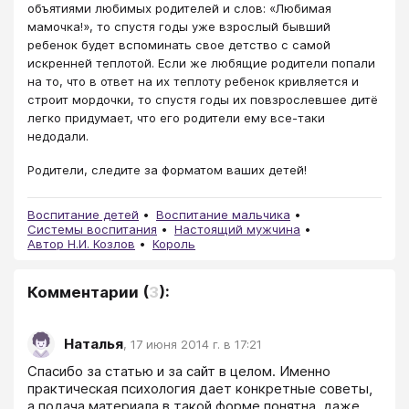
объятиями любимых родителей и слов: «Любимая
мамочка!», то спустя годы уже взрослый бывший
ребенок будет вспоминать свое детство с самой
искренней теплотой. Если же любящие родители попали
на то, что в ответ на их теплоту ребенок кривляется и
строит мордочки, то спустя годы их повзрослевшее дитё
легко придумает, что его родители ему все-таки
недодали.
Родители, следите за форматом ваших детей!
Воспитание детей
Воспитание мальчика
Системы воспитания
Настоящий мужчина
Автор Н.И. Козлов
Король
Комментарии
(
3
):
Наталья
,
17 июня 2014 г. в 17:21
Спасибо за статью и за сайт в целом. Именно 
практическая психология дает конкретные советы, 
а подача материала в такой форме понятна  даже 