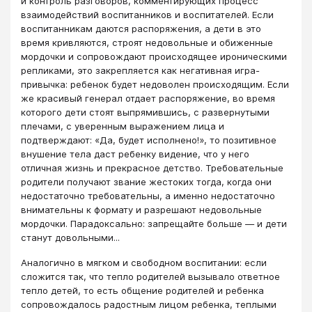
и контроль разговоров, комментирующих процесс
взаимодействий воспитанников и воспитателей. Если
воспитанникам даются распоряжения, а дети в это
время кривляются, строят недовольные и обиженные
мордочки и сопровождают происходящее ироническими
репликами, это закрепляется как негативная игра-
привычка: ребенок будет недоволен происходящим. Если
же красивый генерал отдает распоряжение, во время
которого дети стоят выпрямившись, с развернутыми
плечами, с уверенным выражением лица и
подтверждают: «Да, будет исполнено!», то позитивное
внушение тела даст ребенку видение, что у него
отличная жизнь и прекрасное детство. Требовательные
родители получают звание жестоких тогда, когда они
недостаточно требовательны, а именно недостаточно
внимательны к формату и разрешают недовольные
мордочки. Парадоксально: запрещайте больше — и дети
станут довольными...
Аналогично в мягком и свободном воспитании: если
сложится так, что тепло родителей вызывало ответное
тепло детей, то есть общение родителей и ребенка
сопровождалось радостным лицом ребенка, теплыми