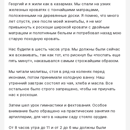
Георгий и я жили как в казармах. Мы спали на узких
железных кроватях с тончайшими матрацами,
положенными на деревянные доски. Я помню, что много
лет спустя, уже после моей женитьбы, я не мог
привыкнуть к роскоши широкой кровати с двойным
матрацем и полотняным бельем и потребовал назад мою
старую походную кровать.
Нас будили в шесть часов утра. Мы должны были сейчас
же вскакивать, так как тот, кто рискнул бы «поспать еще
пять минут», наказывался самым строжайшим образом.
Мы читали молитвы, стоя в ряд на коленях перед
иконами, потом принимали холодную ванну. Наш
утренний завтрак состоял из чая, хлеба и масла. Все
остальное было строго запрещено, чтобы не приучать
нас к роскоши.
Затем шел урок гимнастики и фехтования. Особое
внимание было обращено на практические занятия по
артиллерии, для чего в нашем саду стояло орудие.
От 8 часов утра до 11 и от 2 до 6 мы должны были