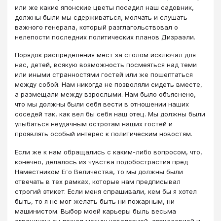
или же какиe японские цветы посадил наш садовник,
должны были мы сдерживаться, молчать и слушать
важного генерала, который разглагольствовал о
нелепости последних политических планов Дизраэли.
Порядок распределения мест за столом исключал для
нас, детей, всякую возможность посмеяться над теми
или иными странностями гостей или же пошептаться
между собой. Нам никогда не позволяли сидеть вместе,
а размещали между взрослыми. Нам было объяснено,
что мы должны были себя вести в отношении наших
соседей так, как вел бы себя наш отец. Мы должны были
улыбаться неудачным остротам наших гостей и
проявлять особый интерес к политическим новостям.
Если же к нам обращались с каким-либо вопросом, что,
конечно, делалось из чувства подобострастия пред
Наместником Его Величества, то мы должны были
отвечать в тех рамках, которые нам предписывал
строгий этикет. Если меня спрашивали, кем бы я хотел
быть, то я не мог желать быть ни пожарным, ни
машинистом. Выбор моей карьеры быль весьма
ограничен: он лежал между кaвалерией, артиллерией и