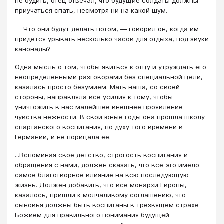
не будить, отец отвечал, что будущие солдаты должны
приучаться спать, несмотря ни на какой шум.
— Что они будут делать потом, — говорил он, когда им
придется урывать несколько часов для отдыха, под звуки
канонады?
Одна мысль о том, чтобы явиться к отцу и утруждать его
неопределенными разговорами без специальной цели,
казалась просто безумием. Мать наша, со своей
стороны, направляла все усилия к тому, чтобы
уничтожить в нас малейшее внешнее проявление
чувства нежности. В свои юные годы она прошла школу
спартанского воспитания, по духу того времени в
Германии, и не порицала ее.
...Вспоминая свое детство, строгость воспитания и
обращения с нами, должен сказать, что все это имело
самое благотворное влияние на всю последующую
жизнь. Должен добавить, что все монархи Европы,
казалось, пришли к молчаливому соглашению, что
сыновья должны быть воспитаны в трезвящем страхе
Божием для правильного понимания будущей