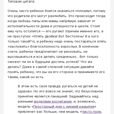
Типовая цитата:
Очень часто ребенок боится оказаться «плохим», потому
что родители его могут разлюбить. Это происходит тогда,
когда любовь папы или мамы напрямую зависит от
исполнительности дома и успешности в школе. Стоит
ему чуть оступится — его ругают (причем именно его, а
не проступок: «Опять двойка! Вот бестолочь! И в кого
только такой?»), и ребенку надо очень постараться опять
«заслужить» благосклонность взрослых. В конечном
счете, ребенок предпочитает не рисковать, не
высовываться и все делать средненько... Вот только
сможет ли он в будущем достичь успеха? Что же
делать? Даже в самой сложной ситуации давайте
понять ребенку, что вы на его стороне и принимаете его
таким, какой он есть.
В этом есть своя правда: ругаться на детей не
здорово. Но это вовсе не значит, что безусловное
принятие является панацеей. Задумайтесь над
разными
моделями воспитания
, и, возможно,
модель «
Просторный дом с линией развития
»
привлечет вас больше, чем модель «
Чисто поле,