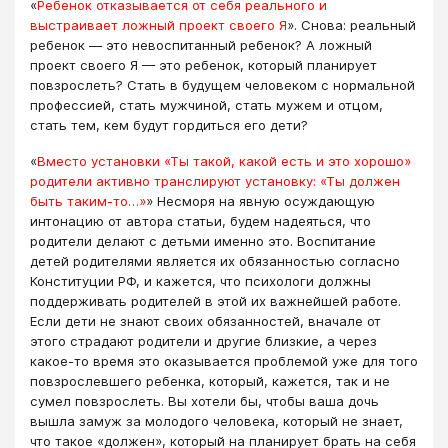
«
Ребенок отказывается от себя реального и
выстраивает ложный проект своего Я
». Снова: реальный
ребенок — это невоспитанный ребенок? А ложный
проект своего Я — это ребенок, который планирует
повзрослеть? Стать в будущем человеком с нормальной
профессией, стать мужчиной, стать мужем и отцом,
стать тем, кем будут гордиться его дети?
«
Вместо установки «Ты такой, какой есть и это хорошо»
родители активно транслируют установку: «Ты должен
быть таким-то…»
» Несморя на явную осуждающую
интонацию от автора статьи, будем надеяться, что
родители делают с детьми именно это. Воспитание
детей родителями является их обязанностью согласно
Конституции РФ, и кажется, что психологи должны
поддерживать родителей в этой их важнейшей работе.
Если дети не знают своих обязанностей, вначале от
этого страдают родители и другие близкие, а через
какое-то время это оказывается проблемой уже для того
повзрослевшего ребенка, который, кажется, так и не
сумел повзрослеть. Вы хотели бы, чтобы ваша дочь
вышла замуж за молодого человека, который не знает,
что такое «должен», который на планирует брать на себя