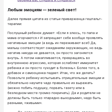
ребенка вас слушать и слушаться
.
Любым эмоциям — зеленый свет!
Далее прямая цитата из статьи приверженца гештальт-
терапии:
Послушный ребенок думает: «Если я злюсь, то папа и
мама огорчаются.» И запрещает себе вообще проявлять
негативные эмоции (а ведь их переживают все!) Да,
малыш соответствует ожиданиям окружающих, но ведь
негатив никуда не девается, он просто загоняется
внутрь. А потом накапливается, превращаясь во
внутреннюю агрессию, которая ослабляет иммунитет
ребенка и он просто «уходит в болезнь». Более того, в
добавок и самооценка падает. Итак, что же делать?
Позвольте ребенку испытывать отрицательные эмоции и
обязательно научите чадо правильно их выражать
(можно побить подушку, порвать газету или в
безлюдном месте громко покричать). Да и родители не
должны быть только «парадно-выходными», надо быть
разными, «живыми».
Да, если человек не умеет управлять своими