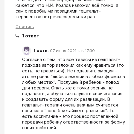
кажется, что Н.И. Козлов изложил всё точно, я 
сам с подобными позициями гештальт-
терапевтов встречался десятки раз.
Ответить
1
ответ
Гость
,
07 июня 2021 г. в 17:30
Согласна с тем, что все тезисы из гештальт-
подхода автор изложил как ему нравиться (то 
есть, не нравиться). Не подавлять эмоции - 
это не равно "любые эмоции в любых формах в 
любых местах". Послушный ребенок - повод 
для тревоги. Опять же с точки зрения, не 
подавлять, а обучаться слушать свои желания 
и создавать форму для их реализации. В 
гештальт-терапии очень важным считается 
понятие о "зоне ближайшего развития". То 
есть воспитание - это процесс постепенной 
передачи ребенку ответвственности за форму 
своих действий.