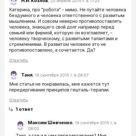
Н.И. Козлов
,
22 апреля 2015 г. в 17:23
Катерина, про "робота" - мимо. Не путайте человека 
бездумного и человека ответственного с развитым 
мышлением. И совсем неверно противопоставлять 
человека, знающего свой долг например перед 
семьей или фирмой, которую он возглавляет, - 
человеку творческому, с развитыми талантами и 
стремлениями. В развитом человеке это не 
противопоставлено, а сочетается. Да? 
Ответить
Таня
,
19 сентября 2015 г. в 06:57
Мне статья не понравилась, мне кажется тут 
передергивание принципов гешталь-терапии.
Ответить
1
ответ
Максим Шевченко
,
19 сентября 2015 г. в
08:02
Таня, а где и в чем передергивание? Мне 