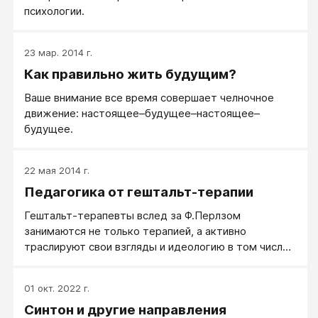
психологии.
23 мар. 2014 г.
Как правильно жить будущим?
Ваше внимание все время совершает челночное
движение: настоящее–будущее–настоящее–
будущее.
22 мая 2014 г.
Педагогика от гештальт-терапии
Гештальт-терапевты вслед за Ф.Перлзом
занимаются не только терапией, а активно
траслируют свои взгляды и идеологию в том числе
педагогических статьях. Редакции Психологоса эта
идеология совсем не близка, но если читатели хотят
01 окт. 2022 г.
узнавать гештальт-подход издалека, то их
Синтон и другие направления
типичные тезисы следующие.