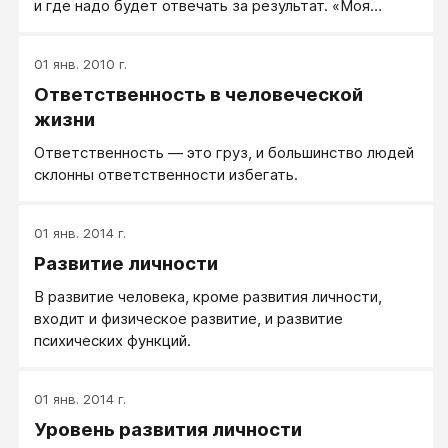
и где надо будет отвечать за результат. «Моя
ответственность - приготовить завтрак, твоя -
помыть после завтрака посуду». То, что нас вешают,
01 янв. 2010 г.
мы нести не обязаны. Но можем, если сочтем
Ответственность в человеческой
целесообразным. Чем более ответственный
человек, тем больше объем того, за что он
жизни
отвечает.
Ответственность — это груз, и большинство людей
склонны ответственности избегать.
01 янв. 2014 г.
Развитие личности
В развитие человека, кроме развития личности,
входит и физическое развитие, и развитие
психических функций.
01 янв. 2014 г.
Уровень развития личности