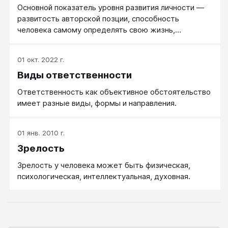
Основной показатель уровня развития личности —
развитость авторской позции, способность
человека самому определять свою жизнь,
способность управлять собой, жить
самостоятельно и быть сильнее обстоятельств.
01 окт. 2022 г.
Определяется силой ядра личности и развитостью
Виды ответственности
периферии личности.
Ответственность как объективное обстоятельство
имеет разные виды, формы и направления.
01 янв. 2010 г.
Зрелость
Зрелость у человека может быть физическая,
психологическая, интеллектуальная, духовная.