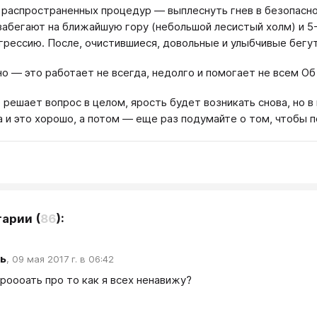
 распространенных процедур — выплеснуть гнев в безопасно
 забегают на ближайшую гору (небольшой лесистый холм) и 5
агрессию. После, очистившиеся, довольные и улыбчивые бегут 
о — это работает не всегда, недолго и помогает не всем Об
е решает вопрос в целом, ярость будет возникать снова, но 
а и это хорошо, а потом — еще раз подумайте о том, чтобы 
тарии
(
86
):
ь
,
09 мая 2017 г. в 06:42
роооать про то как я всех ненавижу?