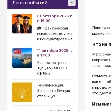
Лента событий
01 октября 2026 г.
в 16:00
Приступы 
🎓 Практическая
можно ли 
психология: коучинг
и консультирование
Что не 
11 октября 2026 г.
Мало смыс
в 17:00
напрягает
Бизнес-ретрит в
даст гора
Турцию «МЕСТО
СИЛЫ»
Стыдить и
как я — о
Геймификация.
я продолж
Заполните Личную
это дает 
страницу!
Изменит