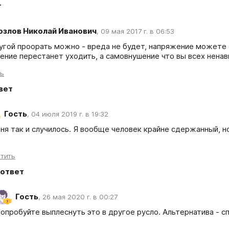
т
озлов Николай Иванович
,
09 мая 2017 г. в 06:53
угой проорать можно - вреда не будет, напряжение можете ск
ение перестанет уходить, а самовнушение что вы всех ненав
ть
вет
Гость
,
04 июля 2019 г. в 19:32
ня так и случилось. Я вообще человек крайне сдержанный, но
тить
ответ
Гость
,
26 мая 2020 г. в 00:27
опробуйте выплеснуть это в другое русло. Альтернатива - сп