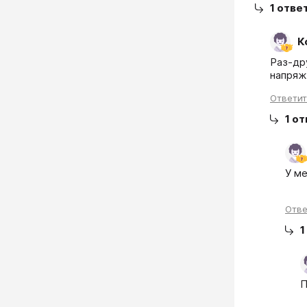
1
отве
К
Раз-др
напряж
Ответи
1
от
У ме
Отве
1
П