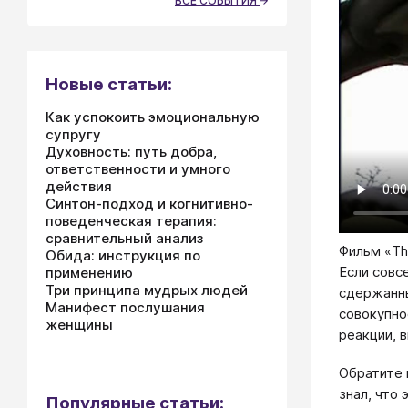
ВСЕ СОБЫТИЯ
Новые статьи:
Как успокоить эмоциональную
супругу
Духовность: путь добра,
ответственности и умного
действия
Синтон-подход и когнитивно-
поведенческая терапия:
сравнительный анализ
Фильм «Th
Обида: инструкция по
Если совс
применению
Три принципа мудрых людей
сдержанны
Манифест послушания
совокупно
женщины
реакции, 
Обратите 
знал, что
Популярные статьи: