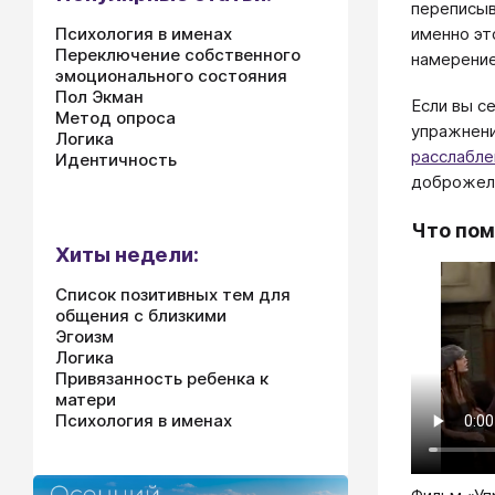
переписыв
именно эт
Психология в именах
Переключение собственного
намерение
эмоционального состояния
Пол Экман
Если вы с
Метод опроса
упражнен
Логика
расслабле
Идентичность
доброжел
Что пом
Хиты недели:
Список позитивных тем для
общения с близкими
Эгоизм
Логика
Привязанность ребенка к
матери
Психология в именах