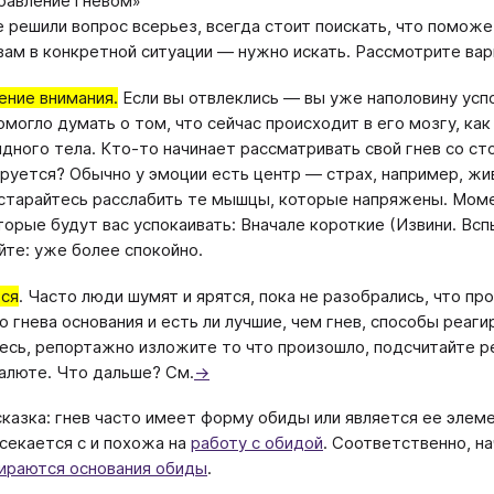
равление гневом»
е решили вопрос всерьез, всегда стоит поискать, что поможе
м в конкретной ситуации — нужно искать. Рассмотрите варианты:
ние внимания.
Если вы отвлеклись — вы уже наполовину усп
омогло думать о том, что сейчас происходит в его мозгу, ка
дного тела. Кто-то начинает рассматривать свой гнев со ст
руется? Обычно у эмоции есть центр — страх, например, жив
остарайтесь расслабить те мышцы, которые напряжены. Моме
торые будут вас успокаивать: Вначале короткие (Извини. Всп
те: уже более спокойно.
ься
. Часто люди шумят и ярятся, пока не разобрались, что пр
о гнева основания и есть ли лучшие, чем гнев, способы реаг
есь, репортажно изложите то что произошло, подсчитайте 
алюте. Что дальше? См.
→
казка: гнев часто имеет форму обиды или является ее элем
секается с и похожа на
работу с обидой
. Соответственно, на
ираются основания обиды
.