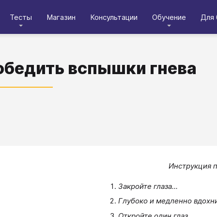
Тесты
Магазин
Консультации
Обучение
Для 
обедить вспышки гнева
Инструкция п
Закройте глаза...
Глубоко и медленно вдохни
Откройте один глаз...