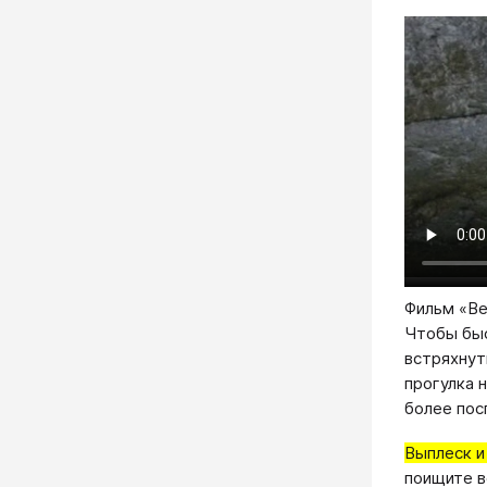
Фильм «Вес
Чтобы быс
встряхнут
прогулка 
более пос
Выплеск и
поищите в