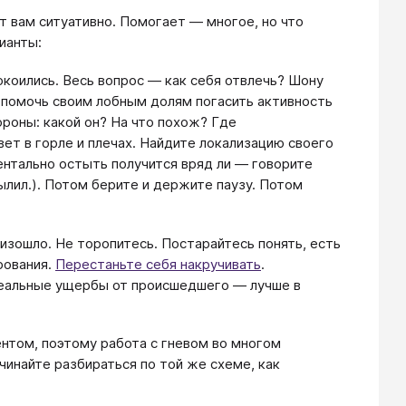
т вам ситуативно. Помогает — многое, но что
 ​​​​​​
окоились. Весь вопрос — как себя отвлечь? Шону
к помочь своим лобным долям погасить активность
ороны: какой он? На что похож? Где
ет в горле и плечах. Найдите локализацию своего
нтально остыть получится вряд ли — говорите
ылил.). Потом берите и держите паузу. Потом
оизошло. Не торопитесь. Постарайтесь понять, есть
ирования.
Перестаньте себя накручивать
.
реальные ущербы от происшедшего — лучше в
ентом, поэтому работа с гневом во многом
чинайте разбираться по той же схеме, как