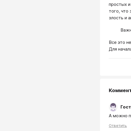
простых и
того, что
злость и 
Важн
Все это н
Для начал
Коммен
Гост
А можно п
Ответить