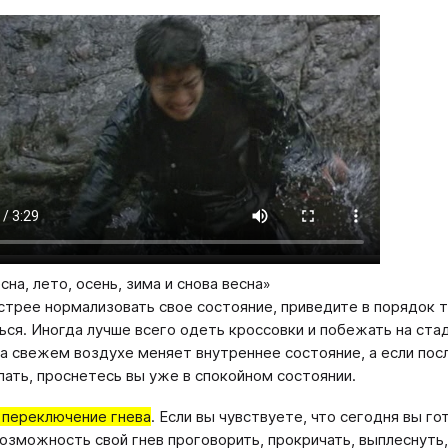
на, лето, осень, зима и снова весна»
трее нормализовать свое состояние, приведите в порядок те
ься. Иногда лучше всего одеть кроссовки и побежать на ста
на свежем воздухе меняет внутреннее состояние, а если пос
пать, проснетесь вы уже в спокойном состоянии.
 переключение гнева
. Если вы чувствуете, что сегодня вы го
озможность свой гнев проговорить, прокричать, выплеснуть,