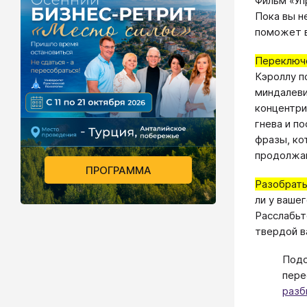
Фильм «Уп
Пока вы н
поможет ва
Переключе
Кэроллу п
миндалеви
концентри
гнева и п
фразы, ко
продолжай
ПРОГРАММА
Разобрат
ли у вашег
Расслабьт
твердой в
Подс
пере
разб