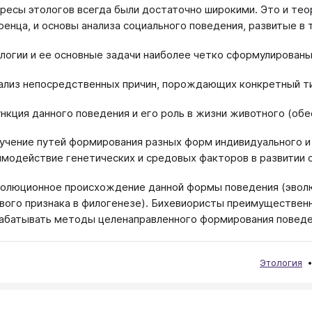
ресы этологов всегда были достаточно широкими. Это и тео
ренца, и основы анализа социального поведения, развитые в 
логии и ее основные задачи наиболее четко сформулированы
нализ непосредственных причин, порождающих конкретный тип
ункция данного поведения и его роль в жизни животного (об
зучение путей формирования разных форм индивидуального 
имодействие генетических и средовых факторов в развитии о
волюционное происхождение данной формы поведения (эволю
вого признака в филогенезе). Бихевиористы преимущественн
абатывать методы целенаправленного формирования поведен
Этология