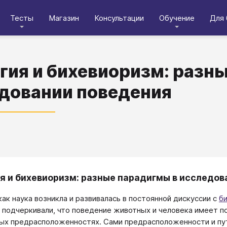
Тесты
Магазин
Консультации
Обучение
Для 
гия и бихевиоризм: разн
довании поведения
я и бихевиоризм: разные парадигмы в исследов
ак наука возникла и развивалась в постоянной дискуссии с
б
 подчеркивали, что поведение животных и человека имеет по
х предрасположенностях. Сами предрас­положенности и пут