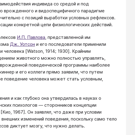
заимодействия индивида со средой и под
ию врожденного и видоспецифичного парадигме
чительно с позиций выработки условных рефлексов.
сации конкретной цепи физиологических действий.
флексов
И.П. Павлова
, представленной им
ризма
Дж. Уотсон
и его последователи применили
человека [Watson, 1914; 1930]. Крайним
едением животного можно полностью управлять,
ие врожденной поведенческой программы наиболее
киннер и его коллеги прямо заявили, что путем
е поведение человека может стать условным,
ия и как глубоко она утвердилась в науках о
анских психологов — сторонников концепции
Кио, 1967]. Он заявлял, что даже при условии
 внешних изменений поведения, поскольку само тело
сов диктует мозгу, что нужно делать.