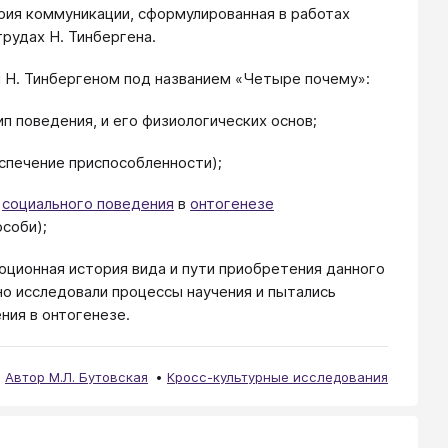
рия коммуникации, сформулированная в работах
трудах Н. Тинбергена.
 Н. Тинбергеном под названием «Четыре почему»:
 поведения, и его физиологических основ;
еспечение приспособленности);
и
социального поведения
в
онтогенезе
соби);
ционная история вида и пути приобретения данного
о исследовали процессы научения и пытались
ия в онтогенезе.
Автор М.Л. Бутовская
Кросс-культурные исследования