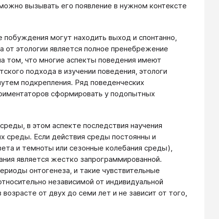
 можно вызывать его появление в нужном контексте
е побуждения могут находить выход и спонтанно,
а от этологии является полное пренебрежение
на том, что многие аспекты поведения имеют
тского подхода в изучении поведения, этологи
путем подкрепления. Ряд поведенческих
ериментаторов сформировать у подопытных
среды, в этом аспекте последствия научения
х среды. Если действия среды постоянны и
света и темноты или сезонные колебания среды),
бания является жестко запрограммированной.
ериоды онтогенеза, и такие чувствительные
тносительно независимой от индивидуальной
озрасте от двух до семи лет и не зависит от того,