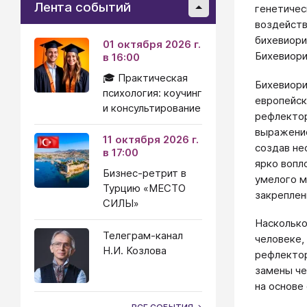
Лента событий
генетичес
воздейств
бихевиори
01 октября 2026 г.
Бихевиори
в 16:00
🎓 Практическая
Бихевиори
психология: коучинг
европейск
и консультирование
рефлектор
выражение
11 октября 2026 г.
создав не
в 17:00
ярко вопл
Бизнес-ретрит в
умелого м
Турцию «МЕСТО
закрепленн
СИЛЫ»
Насколько
Телеграм-канал
человеке,
Н.И. Козлова
рефлектор
замены че
на основе