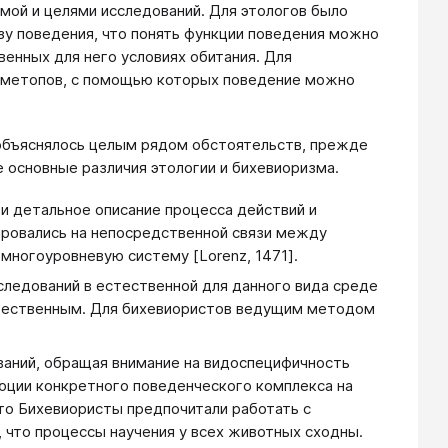
мой и целями исследований. Для этологов было
зу поведения, что понять функции поведения можно
енных для него условиях обитания. Для
 и метопов, с помощью которых поведение можно
 объяснялось целым рядом обстоятельств, прежде
 основные различия этологии и бихевиоризма.
и детальное описание процесса действий и
ровались на непосредственной связи между
многоуровневую систему [Lorenz, 1471].
следований в естественной для данного вида среде
естественным. Для бихевиористов ведущим методом
ваний, обращая внимание на видоспецифичность
юции конкретного поведенческого комплекса на
то Бихевиористы предпочитали работать с
 что процессы научения у всех животных сходны.