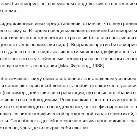
рения бихевиористов, при умелом воздействии на поведение
е время.
ридерживались иных представлений, отмечая, что внутренни
его стимула. Вторым принципиальным отличием бихевиоризм
адаптивности поведенческих стратегий (этологи настаивали 
ценность для выживания вида). Возражая против бихевиорис
 что далеко не все виды активности можно модифицировать 
стик остаются устойчивыми, несмотря на все попытки эксп
новую модель поведения [Мак-Фарленд, 1988].
обеспечивает виду приспособленность к реальным условиям 
 и повышают приспособленность особи в конкретных условия
 (например, действие сил гравитации, су­точные колебания 
не является необходимым. Реакция животных на такие коле
может происходить в определенные, четко фиксированные п
вляются видоспецифической врожденной характеристикой, о
сти. Способность детей к освоению языка прослеживается в в
бственно, язык дети вокруг себя слышат.