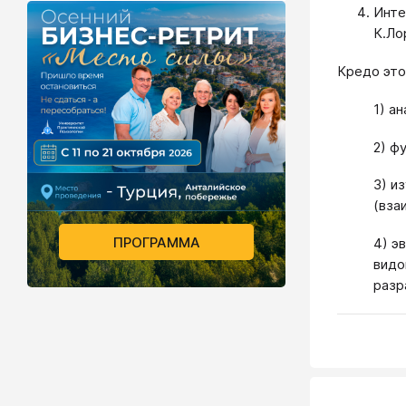
Инте
К.Ло
Кредо это
1) а
2) ф
3) и
(вза
ПРОГРАММА
4) э
видо
разр