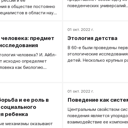
рессии и ее
поведенческих универсалий.
ния в обществе постоянно
Негативная реакция (страх) 
ециалистов в области наук
отношению к незнакомцу поя
. Этологи — не исключение
детей в возрасте 5-6 месяц
вила. Именно они в
.
01 окт. 2022 г.
описана во многих культурах
оды наиболее активно
 человека: предмет
Этология детства
 поиском общих
 поддержания социального
 исследования
В 60-е были проведены пер
в группе.
этологические исследования
тология человека? И. Айбл-
детей. Несколько крупных р
т исходно определяет
области были выполнены пр
ловека как биологию
одновременно Н. Блэртоном
го поведения, так как она
П. Смитом и К. Конноли, У. 
новы формирования
еловека в онто- и
.
01 окт. 2022 г.
 функции определенных
ния, физиологические
орьба и ее роль в
Поведение как систе
поведения, пытается
 социального
Центральным свойством си
ь селективные процессы ,
я ребенка
поведения является упоряд
к формированию
взаимодействие ее компоне
ые механизмы оказывают
поведенческой стратегии.