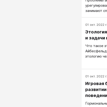
Проблемы аг
урегулирова
занимают сп
о поведении
из этого пра
01 окт. 2022 г
последние г
Этология
занимаются
механизмов
и задачи
равновесия 
Что такое э
Айбесфельд
этологию че
человеческо
изучает ос
поведения ч
01 окт. 2022 г
филогенезе,
форм поведе
Игровая б
механизмы 
развитии
восстановит
поведени
приведшие 
Гормональн
конкретной 