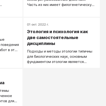
Часть из них имеет филогенетическую
по
природу, другая является следствием
вляется у
культурной традиции.
ев и
01 окт. 2022 г.
.
Этология и психология как
две самостоятельные
вые
дисциплины
 поведения
абот в этой
Подходы и методы этологии типичны
актически
для биологических наук, основным
 Джонсом,
фундаментом этологии является
МакГрю
эволюционная теория.
ма
стемы
оченное
нтов для