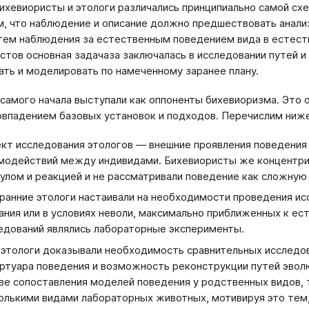
ихевиористы и этологи различались принципиально самой схе
, что наблюдение и описание должно предшествовать анали
тем наблюдения за естественным поведением вида в естеств
стов основная задачаза заключалась в исследовании путей
ть и моделировать по намеченному заранее плану.
 самого начала выступали как оппоненты бихевиоризма. Это
овпадением базовых установок и подходов. Перечислим ниже
кт исследования этологов — внешние проявления поведения 
модействий между индивидами. Бихевиористы же концентри
улом и реакцией и не рассматривали поведение как сложную 
ранние этологи настаивали на необходимости проведения ис
ания или в условиях неволи, максимально приближенных к 
едований являлись лабораторные эксперименты.
 этологи доказывали необходимость сравнительных исследо
ртуара поведения и возможность реконструкции путей эвол
ве сопоставления моделей поведения у родственных видов, 
олькими видами лабораторных животных, мотивируя это тем,