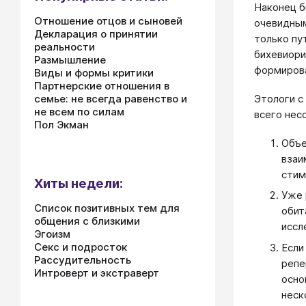
Наконец б
Отношение отцов и сыновей
очевидным
Декларация о принятии
только пу
реальности
бихевиори
Размышление
формирова
Виды и формы критики
Партнерские отношения в
семье: не всегда равенство и
Этологи с
не всем по силам
всего нес
Пол Экман
Объе
взаи
стим
Хиты недели:
Уже 
Список позитивных тем для
обит
общения с близкими
иссл
Эгоизм
Секс и подросток
Если
Рассудительность
репе
Интроверт и экстраверт
осно
неск