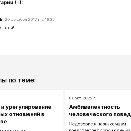
тарии
(
1
):
ь
,
20 декабря 2017 г. в 16:36
статья!
ы по теме:
.
01 окт. 2022 г.
 и урегулирование
Амбивалентность
ых отношений в
человеческого повед
иве
Недоверие к незнакомцам
представляет собой одну из