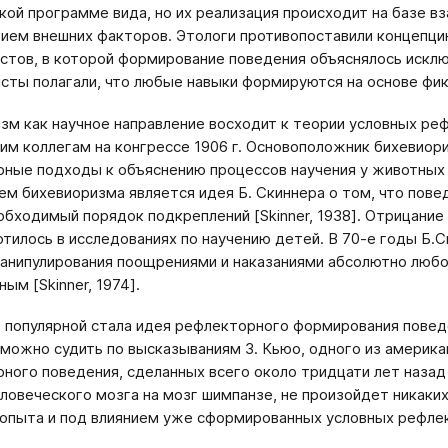
кой программе вида, но их реализация происходит на базе в
ием внешних факторов. Этологи противопоставили концепц
стов, в которой формирование поведения объяснялось исклю
сты полагали, что любые навыки формируются на основе фик
зм как научное направление восходит к теории условных ре
им коллегам на конгрессе 1906 г. Основоположник бихевио
ные подходы к объяснению процессов научения у животных и 
м бихевиоризма является идея Б. Скиннера о том, что пов
обходимый порядок подкреплений [Skinner, 1938]. Отрицан
отилось в исследованиях по научению детей. В 70-е годы Б.С
анипулирования поощрениями и наказаниями абсолютно любо
ым [Skinner, 1974].
 популярной стала идея рефлекторного формирования поведен
 можно судить по высказываниям З. Кьюо, одного из америк
ного поведения, сделанных всего около тридцати лет назад [
ловеческого мозга на мозг шимпанзе, не произойдет никаких
 опыта и под влиянием уже сформированных условных рефлек