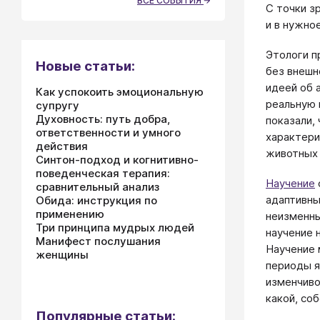
ВСЕ СОБЫТИЯ
С точки з
и в нужно
Этологи п
Новые статьи:
без внешн
идеей об 
Как успокоить эмоциональную
реальную 
супругу
Духовность: путь добра,
показали,
ответственности и умного
характери
действия
животных 
Синтон-подход и когнитивно-
поведенческая терапия:
Научение
сравнительный анализ
адаптивны
Обида: инструкция по
применению
неизменны
Три принципа мудрых людей
научение 
Манифест послушания
Научение 
женщины
периоды я
изменчиво
какой, со
Популярные статьи: