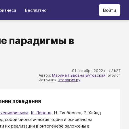
бизнеса
Бесплатно
Войти
ые парадигмы в
01 октября 2022 г. в 21:27
Автор:
Марина Львовна Бутовская
, этолог
Источник
Этология.ру
ании поведения
ихевиоризмом
.
К. Лоренц
, Н. Тинберген, Р. Хайнд
д собой биологические корни и основано на
и их реализации в онтогенезё заложены в