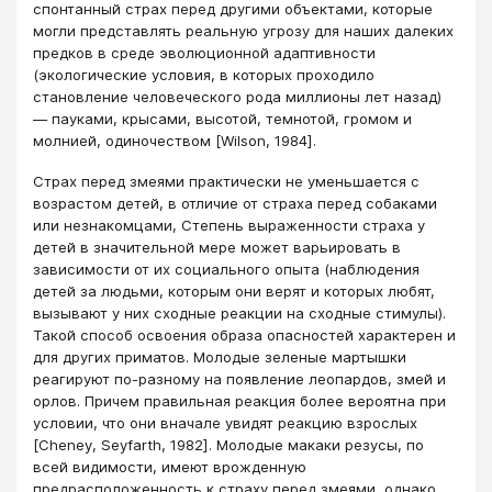
спонтанный страх перед другими объектами, которые
могли представлять реальную угрозу для наших далеких
предков в среде эволюционной адаптивности
(экологические условия, в которых проходило
становление человеческого рода миллионы лет назад)
— пауками, крысами, высотой, темнотой, громом и
молнией, одиночеством [Wilson, 1984].
Страх перед змеями практически не уменьшается с
возрастом детей, в отличие от страха перед собаками
или незнакомцами, Степень выраженности страха у
детей в значительной мере может варьировать в
зависимости от их социального опыта (наблюдения
детей за людьми, которым они верят и которых любят,
вызывают у них сходные реакции на сходные стимулы).
Такой способ освоения образа опасностей характерен и
для других приматов. Молодые зеленые мартышки
реагируют по-разному на появление леопардов, змей и
орлов. Причем правильная реакция более вероятна при
условии, что они вначале увидят реакцию взрослых
[Cheney, Seyfarth, 1982]. Молодые макаки резусы, по
всей видимости, имеют врожденную
предрасположенность к страху перед змеями, однако