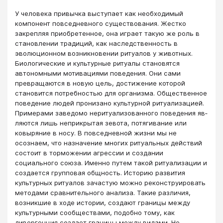
У человека привычка выступает как необходимый
компонент повседневного существования. Жестко
закрепляя приобретенное, она играет такую же роль в
становлении традиций, как наследственность в
эволюционном возникновении ритуалов у животных.
Биологические и культурные ритуалы становятся
автономными мотивациями поведения. Они сами
превращаются в новую цель, достижение которой
становится потребностью для организма. Общественное
поведение людей пронизано культурной ритуализацией.
Примерами заведомо неритуализованного поведения яв­
ляются лишь неприкрытая зевота, потягивание или
ковыряние в носу. В повседневной жизни мы не
осознаем, что назначение многих ритуальных действий
состоит в торможении агрессии и создании
социального союза. Именно путем такой ритуализации и
создается групповая общность. Историю развития
культурных ритуалов зачастую можно реконструировать
методами сравнительного анализа. Такие различия,
возникшие в ходе истории, создают границы между
культурными сообществами, подобно тому, как
дивергенция создает границы между видами. Не