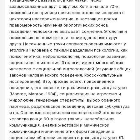
взаимосвязанные друг с другом. Хотя в начале 70-к
психологи восприняли появление этологии человека с
некоторой настороженностью, в настоящее время
правомерность изучения биологических основ
поведения человека не вызывает сомнения. Этология и
психология не подменяют, а взаимодополняют друг
друга. Несомненные точки соприкосновения имеются у
это­логии человека с такими разделами психологии, как
психогенетика, нейропсихология, психология развития,
социальная психология. Этология имеет много общих
интересов с социальной антропологией (изучение общих
законов человеческого поведения, кросс-культурные
исследования). Это, прежде всего, повседневное
поведение, его сходство и различия в разных культурах
[Manroe, Manroe, 1984], социализация на агрессию и
миролюбие, гендерные стереотипы, выбор брачного
партнера, родительское поведение, детская субкультура
и пр. Основные направления исследований этологии
человека конца 90-х годов таковы: невербальная
коммуникация, анализ жестовой и мимической
коммуникации и значение этих форм поведения в
социальном общении человека в разных культурах (П.