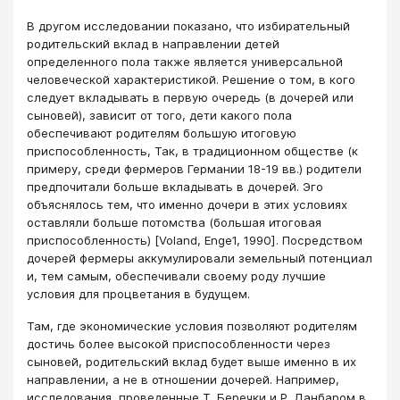
В другом исследовании показано, что избирательный
родительский вклад в направлении детей
определенного пола также является универсальной
человеческой характеристикой. Решение о том, в кого
следует вкладывать в первую очередь (в дочерей или
сыновей), зависит от того, дети какого пола
обеспечивают родителям большую итоговую
приспособленность, Так, в традиционном обществе (к
примеру, среди фермеров Германии 18-19 вв.) родители
предпочитали больше вкладывать в дочерей. Эго
объяснялось тем, что именно дочери в этих условиях
оставляли большe потомства (большая итоговая
приспособленность) [Voland, Enge1, 1990]. Посредством
дочерей фермеры аккумулировали земельный потенциал
и, тем самым, обеспечивали своему роду лучшие
условия для процветания в будущем.
Там, где экономические условия позволяют родителям
достичь более высокой приспособленности через
сыновей, родительский вклад будет выше именно в их
направлении, а не в отношении дочерей. Например,
исследования, проведенные Т. Беречки и Р. Данбаром в