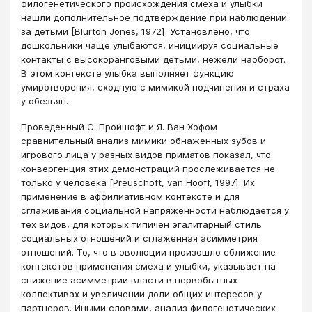
филогенетического происхождения смеха и улыбки
нашли дополнительное под­тверждение при наблюдении
за детьми [Вlurton Jones, 1972]. Установлено, что
дошкольники чаще улыбаются, инициируя социальные
контакты с высокоранговыми детьми, нежели наоборот.
В этом контексте улыбка выполняет функцию
умиротворения, сходную с мимикой подчинения и страха
у обезьян.
Проведенный С. Пройшофт и Я. Ван Хофом
сравнительный анализ мимики обнаженных зубов и
игрового лица у разных видов приматов показал, что
конвергенция этих демонстраций прослеживается не
только у человека [Preuschoft, van Hooff, 1997]. Их
применение в аффилиативном контексте и для
сглаживания социальной напряженности наблюдается у
тех видов, для которых типичен эгалитарный стиль
социальных отношений и сглаженная асимметрия
отношений. То, что в эволюции произошло сближение
контекстов применения смеха и улыбки, указывает на
снижение асимметрии власти в первобытных
коллективах и увеличении доли общих интересов у
партнеров. Иными словами, анализ филогенетических