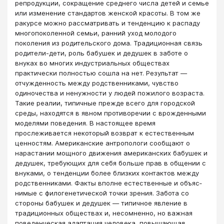
репродукции, сокращение среднего числа детей и семье
или изменение стандартов женской красоты. В том же
ракурсе можно рассматривать и тенденцию к распаду
многопоколенной семьи, ранний уход молодого
поколения из родительского дома. Традиционная связь
родители-дети, роль бабушек и дедушек в заботе о
внуках во многих индустриальных обществах
практически полностью сошла на нет. Результат —
отчужденность между родственниками, чувство
одиночества и ненужности у людей пожилого возраста.
Такие реалии, типичные прежде всего для городской
среды, находятся в явном противоречии с врожденными
моделями поведения. В настоящее время
прослеживается некоторый возврат к естественным
ценностям. Американские антропологи сообщают о
нарастании мощного движения американских бабушек и
дедушек, требующих для себя больше прав в общении с
внуками, о тенденции более близких контактов между
родственниками. Факты вполне естественные и объяс­
нимые с филогенетической точки зрения. Забота со
стороны бабушек и дедушек — типичное явление в
традиционных обществах и, несомненно, но важная
поведенческая адаптация человека, повышающая