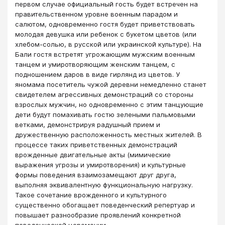
первом cлyчae официальный гость будет встречен на
правительственном уровне военным парадом и
салютом, одновременно гостя будет приветствовать
молодая девушка или ребенок с букетом цветов (или
хлебом-солью, в русской или украинской культуре). На
Бали гостя встретят угрожающим мужским военным
танцем и умиротворяющим женским танцем, с
подношением даров в виде гирлянд из цветов. У
яномама посетитель чужой деревни немедленно станет
свидетелем агрессивных демонстраций со стороны
взрослых мужчин, но одновременно с этим танцующие
дети будут помахивать гостю зелеными пальмовыми
ветками, демонстрируя ра­душный прием и
дружественную расположенность местных жителей. В
процессе таких приветственных демонстраций
врожденные двигательные акты (мимические
выражения угрозы и умиротворения) и культурные
формы поведения взаимозамещают друг друга,
выполняя эквивалентную функциональную нагрузку.
Такое сочетание врожденного и культурного
существенно обогащает поведенческий репертуар и
повышает разнообразие проявлений конкретной
поведенческой церемонии.