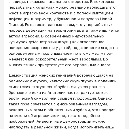
ягодицы, показывая анальное отверстие. В некоторых
первобытных культурах можно реально наблюдать этот
жест в агрессивном контексте и с полной имитацией
дефекации (например, у бушменов и папуасов Новой
Гвинеи). Есть также данные о том, что у первобытных
народов дефекация на территории врага также является
актом агрессии. В современных индустриальных
культyрах деМонстрация ягодиц как агрессивное
поведение сохраняется у детей, подставление ягодиц с
одновременным похлопыванием по этому месту при­
меняется как оскорбительный жест взрослыми. Во
многих языках присутствует его вербальный аналог.
Демонстрация женских гениталий встречающаяся на
балийских фигурках, кельтских скульптурах в Ирландии,
египетских статуэтках «баубо», фигурках раннего
бронзового века из Анатолии часто трактуется как
эротический символ или символ плодородия. Однако
такая поза сочетается с фиксированным взглядом,
оскаленным ртом и обнаженными зубами, что наводит
на мысли об агрессивном подтексте подобных
изображений. Аналогичные демонстрации можно
наблюдать в реальной жизни, когда исполнительницы