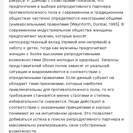
ракурсе. Р. Данбар с соавторами показали, что
предпочтения в выборе репродуктивного партнера
противоположного пола в со­временном и традиционном
обществах частично определяются некоторыми общими
(универсальными) правилами [Waynforth, Dunbar, 1995]. В
современном индустриальном обществе женщины
предпочитают мужчин, которые вносят
непосредственный вклад (прямой или непрямой) в
заботу о детях, тогда как мужчины предпочитают
женщин с более высокими репродуктивными
возможностями (более молодых и здоровых). Запросы
представителей обоих полов зависят от реальной
ситуации и видоизменяются в соответствии с
определенными правилами. Если данный субъект не
обладает теми признаками, которые наиболее
привлекательны для противоположного пола, то его
требования становятся менее строгими и степень
избирательности снижается. Люди действуют в
соответствии с указанными принципами и хорошо
понимают их на интуитивном уровне. Это позволяет
добиваться успеха в поиске репродуктивного партнера и
максимально реализовывать свои собственные
возможности.