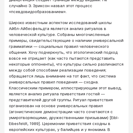
случайно Э. Эриксон назвал этот процесс
«псевдовидообразованием».
Широко известным аспектом исследований школы
Айбл-Айбесфельдта является анализ ритуалов в
человеческой культуре. Собраны многочисленные
примеры, свидетельствующие о наличии универсальной
грамматики — социальных правил человеческого
общения. Хочу подчеркнуть, что этологический подход
вовсе не отрицает (как часто пытаются представить
некоторые оппоненты), что культуры сильно различаются
между собой способами реализации поведения;
обращается лишь внимание на тот факт, что система
универсальных правил поведения — сходна.
Классическим примером, иллюстрирующим этот вывод,
является анализ ритуала приветствия гостей —
представителей другой группы. Ритуал приветствия
организован на основе универсальных правил
(агонистические демонстрации часто сочетаются с
умиротворяющими, дружественными призывами) [Еibl-
Eibesfeldt, 1989]. Церемонии приветствия сходны в
европейских культурах, у балийцев и у яномама. В