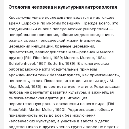
Этология человека и культурная антропология
Кросс-культурные исследования ведутся в настоящее
время широко и пo многим позициям. Прежде всего, это
традиционный анализ поведенческих универсалий —
невербальное поведение, общие модели поведения в
разных сферах человеческой жизни (например,
церемонии инициации, брачные церемонии,
приветствия, взаимодействия мать-ребенок и многое
другое) [Eibl-Eibesfeldt, 1989; Munroe, Munroe, 1984;
Schiefenhovel, 1997; Sutterlin, 1989]. В этологических
работах можно найти убедительные примеры
врожденности таких базовых чувств, как привязанность,
ненависть, страх. Показано, что отдельные выводы М.
Мид [Меаd, 1935] не соответствуют истине. Родительская
любовь не результат развития культуры, а важнейшая
филогенетическая адаптация, играющая
первостепенную роль в сохранении нашего вида. [Еibl-
Eibesfeldt, Маttеi-Мullег, 1990]. Родительская любовь и
привязанность есть во всех без исключения
человеческих культурах, а участие в заботе о детях
родственников и других членов группы вовсе не ведет к