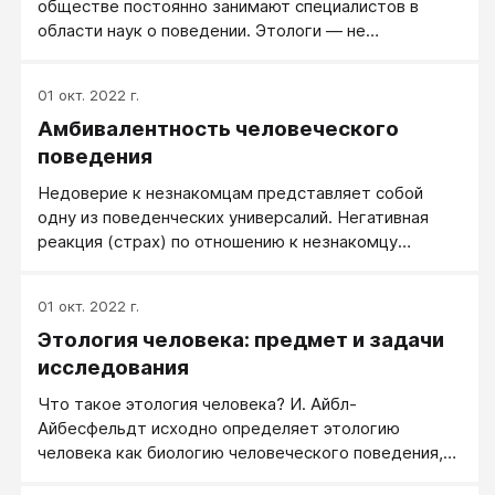
обществе постоянно занимают специалистов в
области наук о поведении. Этологи — не
исключение из этого правила. Именно они в
последние годы наиболее активно занимаются
01 окт. 2022 г.
поиском общих механизмов поддержания
Амбивалентность человеческого
социального равновесия в группе.
поведения
Недоверие к незнакомцам представляет собой
одну из поведенческих универсалий. Негативная
реакция (страх) по отношению к незнакомцу
появляется у детей в возрасте 5-6 месяцев и
описана во многих культурах.
01 окт. 2022 г.
Этология человека: предмет и задачи
исследования
Что такое этология человека? И. Айбл-
Айбесфельдт исходно определяет этологию
человека как биологию человеческого поведения,
так как она изучает основы формирования