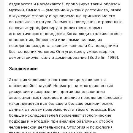
издеваются и насмехаются, провоцируя таким образом
мужчин. Смысл — умаление мужских достоинств, атака
в мужскую сторону и одновременно принижение его
социального статуса. Элементы поведения, отраженные
на скульптурах, фиксируют реликтовые формы
агонистического поведения. Когда люди сталкиваются с
опасностью, болезнями или злыми силами, их
поведение сходно с таковым, как если бы перед ними
был соперник-человек. Они угрожают, умиротворяют,
демонстрируют силу и доминирование [Sutterlin, 1989].
Заключение
Этология человека в настоящее время является
сложившейся наукой. Несмотря на многочисленные
дискуссии и возражения против использования
эволюционных подходов в анализе поведения человека
накапливается все больше и больше эмпирических
данных в пользу правомерности такого подхода. Все
больше исследователей применяют этологические
подходы и методики при анализе различных сторон
человеческой деятельности. Этология и психология
традиционно развивались как науки, тесно