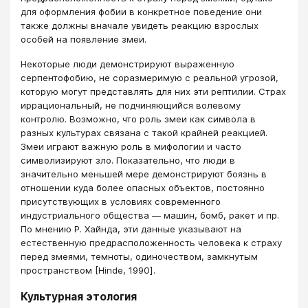
для оформления фобии в конкретное поведение они
также должны вначале увидеть реакцию взрослых
особей на появление змеи.
Некоторые люди демонстрируют выраженную
серпентофобию, не соразмеримую с реальной угрозой,
которую могут представлять для них эти рептилии. Страх
иррациональный, не подчиняющийся волевому
контролю. Возможно, что роль змеи как символа в
разных культурах связана с такой крайней реакцией.
Змеи играют важную роль в мифологии и часто
символизируют зло. Показательно, что люди в
значительно меньшей мере демонстрируют боязнь в
отношении куда более опасных объектов, постоянно
присутствующих в условиях современного
индустриального общества — машин, бомб, ракет и пр.
По мнению Р. Хайнда, эти данные указывают на
естественную предрасположенность человека к страху
перед змеями, темноты, одиночеством, замкнутым
пространством [Нinde, 1990].
Культурная этология