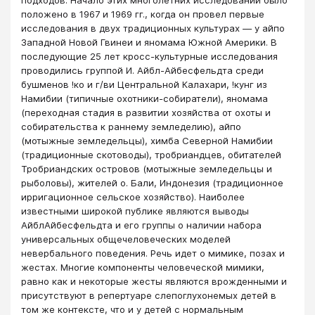
подходов. Начало этих многолетних исследований было
положенo в 1967 и 1969 гг., когда он провел первые
исследования в двух традиционных культурах — у айпо
Западной Новой Гвинеи и яномама Южной Америки. В
последующие 25 лет кросс-культурные исследования
проводились группой И. Айбл-Айбесфельдта среди
бушменов !ко и г/ви Центральной Калахари, !кунг из
Намибии (типичные охотники-собиратели), яномама
(переходная стадия в развитии хозяйства от охоты и
собирательства к раннему земледелию), айпо
(мотыжные земледельцы), химба Северной Намибии
(традиционные скотоводы), тробриандцев, обитателей
Тробриандских островов (мотыжные земледельцы и
рыболовы), жителей о. Бали, Индонезия (традиционное
ирригационное сельское хозяйство). Наиболее
известными широкой публике являются выводы
АйблАйбесфельдта и его группы о наличии набора
универсальных общечеловеческих моделей
невербального поведения. Речь идет о мимике, позах и
жестах. Многие компоненты человеческой мимики,
равно как и некоторые жесты являются врожденными и
присутствуют в репертуаре слепоглухонемых детей в
том же контексте, что и у детей с нормальным