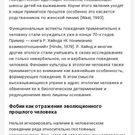
шансы детей на выживание. Корни этого явления уходят
в наше приматное прошлое (особенно это касается
родственников по женской линии) [Waal, 1993].
Функциональные аспекты поведения применительно к
человеку стали осуждаться уже в конце 70-х годов.
Пример — книга Р. Хайнда «К пониманию
взаимоотношений» [Hinde, 1979]. Р. Хайнд и многие
другие этологи стали учитывать в своих исследованиях
не только невербальное, но и вербальное поведение
человека. Феномен культуры в этологии человека также
принимается во внимание как важнейшая особенность,
формирующее поведение. В этом смысле
высказывающиеся упреки в адрес этологии человека и
обвинения ее в биологическом детерминизме и
редукционизме явно лишены основания.
Фобии как отражение эволюционного
прошлого человека
Нельзя игнорировать наличие в человеческом
поведении ряда относительно постоянных
характеристик. Речь идет об определенном налравлении