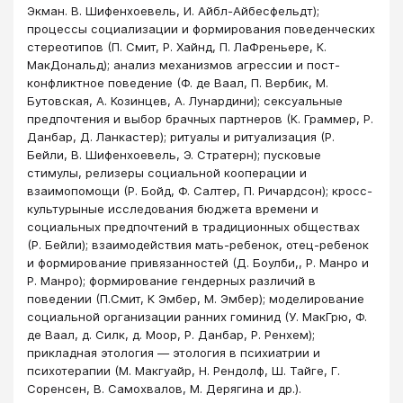
Экман. В. Шифенхоевель, И. Айбл-Айбесфельдт);
процессы социализации и фор­мирования поведенческих
стереотипов (П. Смит, Р. Хайнд, П. ЛаФреньере, К.
МакДональд); анализ механизмов агрессии и пост-
конфликтное поведение (Ф. де Ваал, П. Вербик, М.
Бутовская, А. Козинцев, А. Лунардини); сексуальные
предпочтения и выбор брачных партнеров (К. Граммер, Р.
Данбар, Д. Ланкастер); ритyалы и ритуализация (Р.
Бейли, В. Шифенхоевель, Э. Стратерн); пусковые
стимулы, релизеры социальной кооперации и
взаимопомощи (Р. Бойд, Ф. Салтер, П. Ричардсон); кросс-
культурыные исследования бюджета времени и
социальных предпочтений в традиционных обществах
(Р. Бейли); взаимодействия мать-ребенок, отец-ребенок
и формирование привязанностей (Д. Боулби,, Р. Манро и
Р. Манро); формирование гендерных различий в
поведении (П.Смит, К Эмбер, М. Эмбер); моделирование
социальной организации ранних гоминид (У. МакГрю, Ф.
де Ваал, д. Силк, д. Моор, Р. Данбар, Р. Ренхем);
прикладная этология — этология в психиатрии и
психотерапии (М. Макгуайр, Н. Рендолф, Ш. Тайге, Г.
Соренсен, В. Самохвалов, М. Дерягина и др.).