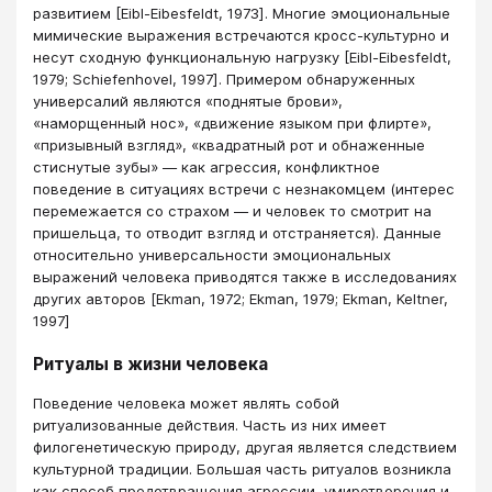
развитием [Еibl-Eibesfeldt, 1973]. Многие эмоциональные
мимические выражения встречаются кросс-культурно и
несут сходную функциональную нагрузку [Еibl-Eibesfeldt,
1979; Schiefenhovel, 1997]. Примером обнаруженных
универсалий являются «поднятые брови»,
«наморщенный нос», «движение языком при флирте»,
«призывный взгляд», «квадратный рот и обнаженные
стиснутые зубы» — как агрессия, конфликтное
поведение в ситуациях встречи с незнакомцем (интерес
перемежается со страхом — и человек то смотрит на
пришельца, то отводит взгляд и отстраняется). Данныe
относительно универсальности эмоциональных
выражений человека приводятся также в исследованиях
других авторов [Ekman, 1972; Ekman, 1979; Ekman, Keltner,
1997]
Ритуалы в жизни человека
Поведение человека может являть собой
ритуализованные действия. Часть из них имеет
филогенетическую природу, другая является следствием
культурной традиции. Большая часть ритуалов возникла
как способ предотвращения агрессии, умиротворения и