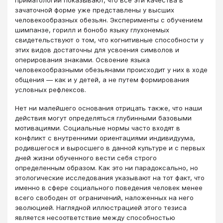
приматологии показывают, что все эти качества в
зачаточной форме уже представлены у высших
человекообразных обезьян. Эксперименты с обучением
шимпанзе, горилл и бонобо языку глухонемых
свидетельствуют о том, что когнитивные способности у
этих видов достаточны для усвоения символов и
оперирования знаками. Освоение языка
человекообразными обезьянами происходит у них в ходе
общения — как и у детей, а не путем формирования
условных рефлексов.
Нет ни малейшего основания отрицать также, что наши
действия могут определяться глубинными базовыми
мотивациями. Социальные нормы часто входят в
конфликт с внутренними ориентациями индивидуума,
родившегося и выросшего в данной культуре и с первых
дней жизни обученного вести себя строго
определенным образом. Как это ни парадоксально, но
этологические исследования указывают на тот факт, что
именно в сфере социального поведения человек менее
всего свободен от ограничений, наложенных на него
эволюцией. Наглядной иллюстрацией этого тезиса
является несоответствие между способностью