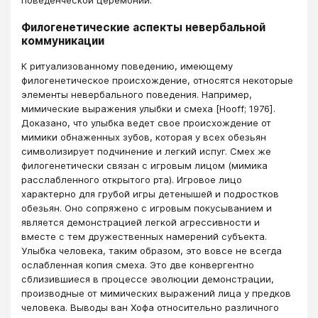
Филогенетические аспекты невербальной
коммуникации
К ритуализованному поведению, имеющему
филогенетическое происхождение, относятся некоторые
элементы невербального поведения. Например,
мимические выражения улыбки и смеха [Hooff; 1976].
Доказано, что улыбка ведет свое происхождение от
мимики обнаженных зубов, которая у всех обезьян
символизирует подчинение и легкий испуг. Смех же
филогенетически связан с игровым лицом (мимика
расслабленного открытого рта). Игровое лицо
характерно для грубой игры детенышей и подростков
обезьян. Оно сопряжено с игровым покусыванием и
является демонстрацией легкой агрессивности и
вместе с тем дружественных намерений субъекта.
Улыбка человека, таким образом, это вовсе не всегда
ослабленная копия смеха. Это две конвергентно
сблизившиеся в процессе эволюции демонстрации,
производные от мимических выражений лица у предков
человека. Выводы ван Хофа относительно различного