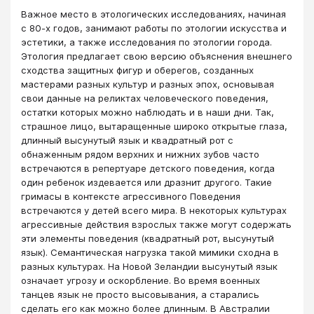
Важное место в этологических исследованиях, начиная
с 80-х годов, занимают работы по этологии искусства и
эстетики, а также исследования по этологии города.
Этология предлагает свою версию объяснения внешнего
сходства защитных фигур и оберегов, созданных
мастерами разных культур и разных эпох, основывая
свои данные на реликтах человеческого поведения,
остатки которых можно наблюдать и в наши дни. Так,
страшное лицо, вытаращенные широко открытые глаза,
длинный высунутый язык и квадратный рот с
обнаженным рядом верхних и нижних зубов часто
встречаются в репертуаре детского поведения, когда
один ребенок издевается или дразнит другого. Такие
гримасы в контексте агрессивного Поведения
встречаются у детей всего мира. В некоторых культурах
агрессивные действия взрослых также могут содержать
эти элементы поведения (квадратный рот, высунутый
язык). Семантическая нагрузка такой мимики сходна в
разных культурах. На Новой Зеландии высунутый язык
означает угрозу и оскорбление. Во время военных
танцев язык не просто высовывания, а старались
сделать его как можно более длинным. В Австралии