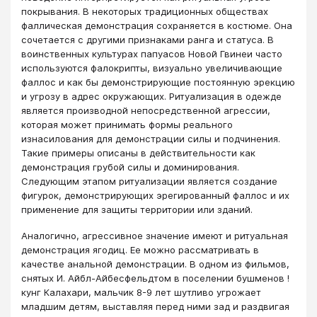
покрывания. В некоторых традиционных обществах
фаллическая демонстрация сохраняется в костюме. Она
сочетается с другими признаками ранга и статуса. В
воинственных культурах папуасов Новой Гвинеи часто
используются фалокрипты, визуально увеличивающие
фаллос и как бы демонстрирующие постоянную эрекцию
и угрозу в адрес окружающих. Ритуализация в одежде
является производной непосредственной агрессии,
которая может принимать формы реального
изнасилования для демонстрации силы и подчинения.
Такие примеры описаны в действительности как
демонстрация грубой силы и доминирования.
Следующим этапом ритуализации является создание
фигурок, демонстрирующих эрегированный фаллос и их
применение для защиты территории или зданий.
Аналогично, агрессивное значение имеют и ритуальная
демонстрация ягодиц. Ее можно рассматривать в
качестве анальной демонстрации. В одном из фильмов,
снятых И. Айбл-Айбесфельдтом в поселении бушменов !
кунг Калахари, мальчик 8-9 лет шутливо угрожает
младшим детям, выставляя перед ними зад и раздвигая