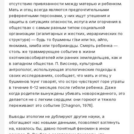
отсутствию привязанности между матерью и ребенком.
Мать и отец всегда являются предпочтительными
референтными персонами, у них ищут утешения и
защиты в ситуациях опасности, испуга или огорчения в
обществах с самым разным типом социальной
организации (эгалитарных и жестких, иерархических по
структуре) — будь то бушмены г/ви или !ко, айпо,
яномама, химба или тробриандцы. Смерть ребенка —
столь же травмирующее событие в жизни
охотниковсобирателей или ранних земледельцев, как и
в западном обществе. П. Висснер, культурный
антрополог, использующая этологические подходы в
своих исследованиях, сообщает, что мать и отец у
бушменов !кунг говорят, что остро чувствуют горе утраты
в течение 6-12 месяцев после гибели ребенка. Даже
когда родители вынуждены убивать новорожденного, это
делается не с легким сердцем: они горюют и тяжело
переживают это событие [Chagnon, 1976].
Выводы этологии не дублируют другие науки, а
обогащают нас новыми данными, позволяют взглянуть
на, казалось бы, давно понятный феномен в ином