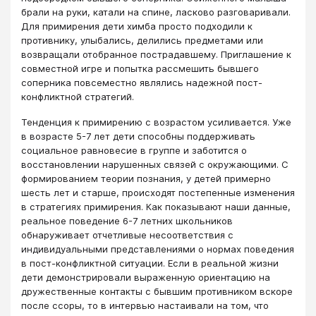
брали на руки, катали на спине, ласково разговаривали.
Для примирения дети химба просто подходили к
противнику, улыбались, делились предметами или
возвращали отобранное пострадавшему. Приглашение к
совместной игре и попытка рассмешить бывшего
соперника повсеместно являлись надежной пост-
конфликтной стратегий.
Тенденция к примирению с возрастом усиливается. Уже
в возрасте 5-7 лет дети способны поддерживать
социальное равновесие в группе и заботится о
восстановлении нарушенных связей с окружающими. С
формированием теории познания, у детей примерно
шесть лет и старше, про­исходят постепенные изменения
в стратегиях примирения. Как показывают наши данные,
реальное поведение 6-7 летних школьников
обнаруживает отчетливые несоответствия с
индивидуальными представлениями о нормах поведения
в пост-конфликтной ситуации. Если в реальной жизни
дети демонстрировали выраженную ориентацию на
дружественные контакты с бывшим противником вскоре
после ссоры, то в интервью настаивали на том, что