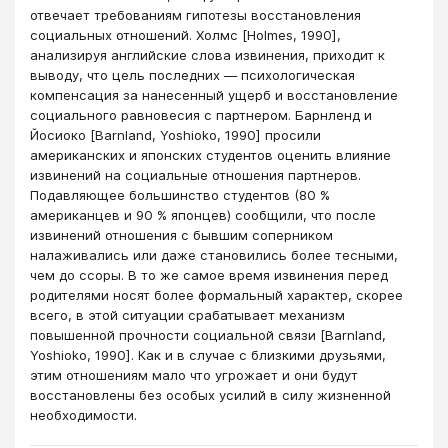
отвечает требованиям гипотезы восстановления
социальных отношений. Холмс [Holmes, 1990],
анализируя английские слова извинения, приходит к
выводу, что цель последних — психологическая
компенсация за нанесенный ущерб и восстановление
социального равновесия с партнером. Барнленд и
Йосиоко [Barnland, Yoshioko, 1990] просили
американских и японских студентов оценить влияние
извинений на социальныe отношения партнеров.
Подавляющее большинство студентов (80 %
американцев и 90 % японцев) сообщили, что после
извинений отношения с бывшим соперником
налаживались или даже становились более тесными,
чем до ссоры. В то же самое время извинения перед
родителями носят более формальный характер, скорее
всего, в этой ситуации срабатывает механизм
повышенной прочности социальной связи [Barnland,
Yoshioko, 1990]. Как и в случае с близкими друзьями,
этим отношениям мало что угрожает и они будут
восстановлены без особых усилий в силу жизненной
необходимости.