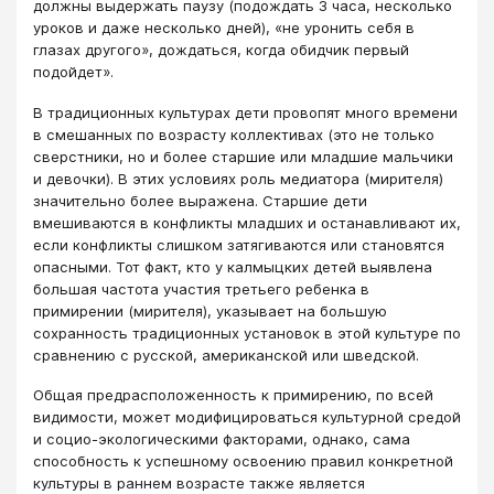
должны выдержать паузу (подождать 3 часа, несколько
уроков и даже несколько дней), «нe уронить себя в
глазах другого», дождаться, когда обидчик первый
подойдет».
В традиционных культурах дети провопят много времени
в смешанных по возрасту коллективах (это не только
сверстники, но и более старшие или младшие мальчики
и девочки). В этих условиях роль медиатора (мирителя)
значительно более выражена. Старшие дети
вмешиваются в конфликты младших и останавливают их,
если конфликты слишком затягиваются или становятся
опасными. Тот факт, кто у калмыцких детей выявлена
большая частота участия третьего ребенка в
примирении (мирителя), указывает на большую
сохранность традиционных установок в этой культуре по
сравнению с русской, американской или шведской.
Общая предрасположенность к примирению, по всей
видимости, может модифицироваться культурной средой
и социо-экологическими факторами, однако, сама
способность к успешному освоению правил конкретной
культуры в раннем возрасте также является