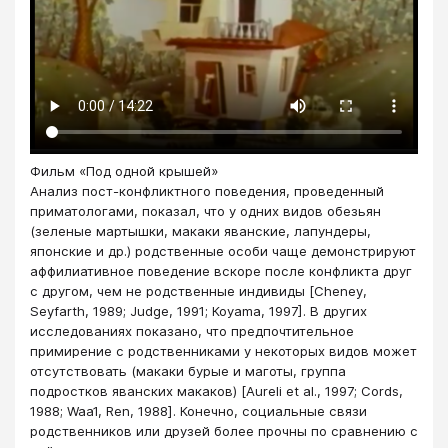
Фильм «Под одной крышей»
Aнaлиз пост-конфликтного поведения, проведенный
приматологами, показал, что у одних видов обезьян
(зеленые мартышки, макаки яванские, лапундеры,
японские и др.) родственные особи чаще демонстрируют
аффилиативное поведение вскоре после конфликта друг
с другом, чем не родственные индивиды [Cheney,
Seyfarth, 1989; Judge, 1991; Коуаmа, 1997]. В других
исследованиях показано, что предпочтительное
примирение с родственниками у некоторых видов может
отсутствовать (макаки бурые и маготы, группа
подростков яванских макаков) [Aureli et al., 1997; Сords,
1988; Waa1, Ren, 1988]. Конечно, социальные связи
родственников или друзей более прочны по сравнению с