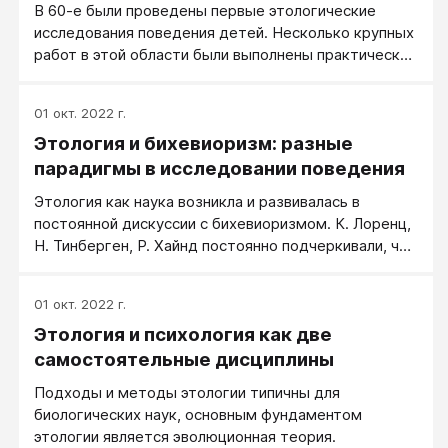
В 60-е были проведены первые этологические
формированию конкретной поведенческой
исследования поведения детей. Несколько крупных
стратегии.
работ в этой области были выполнены практически
одновременно Н. Блэртоном Джонсом, П. Смитом и
К. Конноли, У. МакГрю
01 окт. 2022 г.
Этология и бихевиоризм: разные
парадигмы в исследовании поведения
Этология как наука возникла и развивалась в
постоянной дискуссии с бихевиоризмом. К. Лоренц,
Н. Тинберген, Р. Хайнд постоянно подчеркивали, что
поведение животных и человека имеет под собой
биологические корни и основано на врожденных
01 окт. 2022 г.
предрасположенностях.
Этология и психология как две
самостоятельные дисциплины
Подходы и методы этологии типичны для
биологических наук, основным фундаментом
этологии является эволюционная теория.