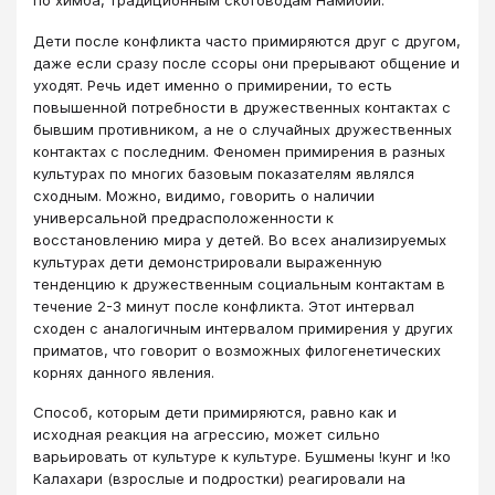
по химба, традиционным скотоводам Намибии.
Дети после конфликта часто примиряются друг с другом,
даже если сразу после ссоры они прерывают общение и
уходят. Речь идет именно о примирении, то есть
повышенной потребности в дружественных контактах с
бывшим противником, а не о случайных дружественных
контактах с последним. Феномен примирения в разных
культурах по многих базовым показателям являлся
сходным. Можно, видимо, говорить о наличии
универсальной предрасположенности к
восстановлению мира у детей. Во всех анализируемых
культурах дети демонстрировали выраженную
тенденцию к дружественным социальным контактам в
течение 2-3 минут после кон­фликта. Этот интервал
сходен с аналогичным интервалом примирения у других
приматов, что говорит о возможных филогенетических
корнях данного явления.
Способ, которым дети примиряются, равно как и
исходная реакция на агрессию, может сильно
варьировать от культуре к культуре. Бушмены !кунг и !ко
Калахари (взрослые и подростки) реагировали на