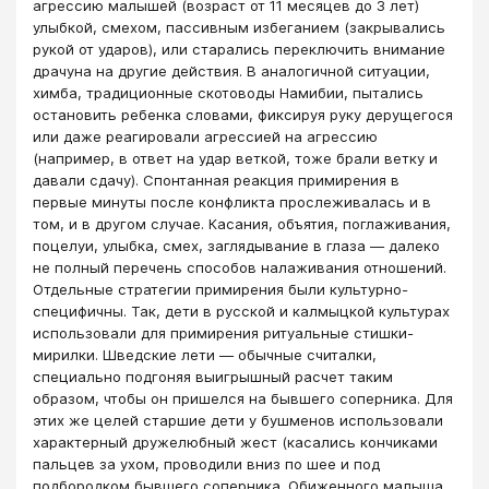
агрессию малышей (возраст от 11 месяцев до 3 лет)
улыбкой, смехом, пассивным избеганием (закрывались
рукой от ударов), или старались переключить внимание
драчуна на другие действия. В аналогичной ситуации,
химба, традиционные скотоводы Намибии, пытались
остановить ребенка словами, фиксируя руку дерущегося
или даже реагировали агрессией на агрес­сию
(например, в ответ на удар веткой, тоже брали ветку и
давали сдачу). Спонтанная реакция примирения в
первые минуты после конфликта прослеживалась и в
том, и в другом случае. Касания, объятия, поглаживания,
поцелуи, улыбка, смех, заглядывание в глаза — далеко
не полный перечень способов налаживания отношений.
Отдельные стратегии примирения были культурно-
специфичны. Так, дети в русской и калмыцкой культурах
использовали для примирения ритуальные стишки-
мирилки. Шведские лети — обычные считалки,
специально подгоняя выигрышный расчет таким
образом, чтобы он пришелся на бывшего соперника. Для
этих же целей старшие дети у бушменов использовали
характерный дружелюбный жест (касались кончиками
пальцев за ухом, проводили вниз по шее и под
подбородком бывшего соперника. Обиженного малыша