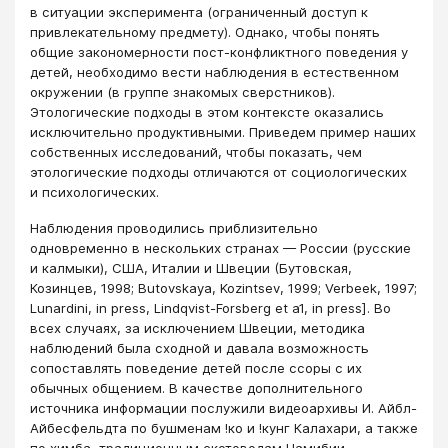
в ситуации эксперимента (ограниченный доступ к
привлекательному предмету). Однако, чтобы понять
общие закономерности пост-конфликтного поведения у
детей, необходимо вести наблюдения в естественном
окружении (в группе знакомых сверстников).
Этологические подходы в этом контексте оказались
исключительно продуктивными. Приведем пример наших
собственных исследований, чтобы показать, чем
этологические подходы отличаются от социологических
и психологических.
Наблюдения проводились приблизительно
одновременно в нескольких странах — России (русские
и калмыки), США, Италии и Швеции (Бутовская,
Козинцев, 1998; Butovskaya, Kozintsev, 1999; Verbeek, 1997;
Lunardini, in press, Lindqvist-Forsberg et а1, in press]. Во
всех случаях, за исключением Швеции, методика
наблюдений была сходной и давала возможность
сопоставлять поведение детей после ссоры с их
обычных общением. В качестве дополнительного
источника информации послужили видеоархивы И. Айбл-
Айбесфельдта по бушменам !ко и !кунг Калахари, а также