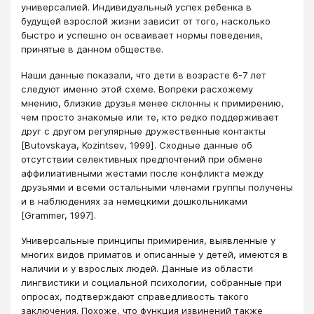
универсалией. Индивиду­альный успех ребенка в
будущей взрослой жизни зависит от того, насколько
быстро и успешно он осваивает нормы поведения,
принятые в данном обществе.
Наши данные показали, что дети в возрасте 6-7 лет
следуют именно этой схеме. Вопреки расхожему
мнению, близкие друзья менее склонны к примирению,
чем просто знакомые или те, кто редко поддерживает
друг с другом регулярные дружественные контакты
[Butovskaya, Kozintsev, 1999]. Сходные данные об
отсутствии селективных предпочтений при обмене
аффилиативными жестами после конфликта между
друзьями и всеми остальными членами группы получены
и в наблюдениях за немецкими дошкольниками
[Grammer, 1997].
Универсальные принципы примирения, выявленные у
многих видов приматов и описанные у детей, имеются в
наличии и у взрослых людей. Данные из области
лингвистики и социальной психологии, собранные при
опросах, подтверждают справедливость такого
заключения. Похоже, что функция извинений также