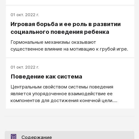
01 окт. 2022 г.
Игровая борьба и ее роль в развитии
социального поведения ребенка
Гормональные механизмы оказывают
существенное влияние на мотивацию к грубой игре.
01 окт. 2022 г.
Поведение как система
Центральным свойством системы поведения
является упорядоченное взаимодействие ее
компонентов для достижения конечной цели.
Взаимосвязь обеспечивается с помощью цепей
переходов между элементами и может
рассматриваться в качестве специфического
этологического механизма функционирования этой
системы.
Содержание