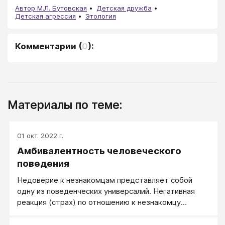
Автор М.Л. Бутовская
Детская дружба
Детская агрессия
Этология
Комментарии
(
0
):
Материалы по теме:
01 окт. 2022 г.
Амбивалентность человеческого
поведения
Недоверие к незнакомцам представляет собой
одну из поведенческих универсалий. Негативная
реакция (страх) по отношению к незнакомцу
появляется у детей в возрасте 5-6 месяцев и
описана во многих культурах.