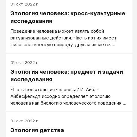
01 окт. 2022 г.
Этология человека: кросс-культурные
исследования
Поведение человека может являть собой
ритуализованные действия. Часть из них имеет
филогенетическую природу, другая является
следствием культурной традиции.
01 окт. 2022 г.
Этология человека: предмет и задачи
исследования
Что такое этология человека? И. Айбл-
Айбесфельдт исходно определяет этологию
человека как биологию человеческого поведения,
так как она изучает основы формирования
поведения человека в онто- и филогенезе, функции
01 окт. 2022 г.
определенных форм поведения, физиологические
Этология детства
механизмы поведения, пытается восстановить
селективные процессы , приведшие к