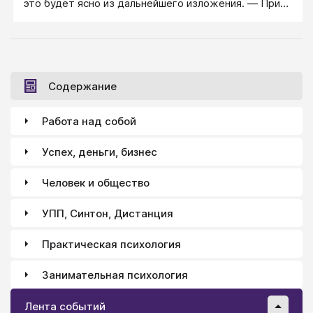
это будет ясно из дальнейшего изложения. — Прим.
ред.) наполнена вся наша жизнь. С ним связано не
только освоение нового навыка или учебного
предмета, но также и эмоциональное развитие,
социальное взаимодействие и даже развитие
личности.
Содержание
Работа над собой
Успех, деньги, бизнес
Человек и общество
УПП, Синтон, Дистанция
Практическая психология
Занимательная психология
Лента событий