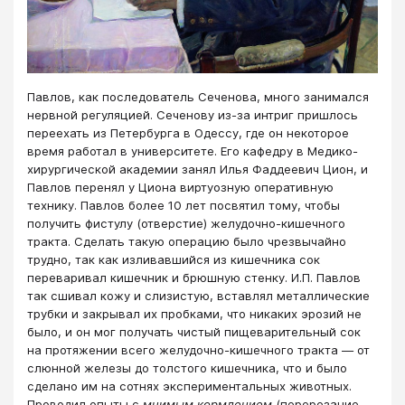
Павлов, как последователь Сеченова, много занимался
нервной регуляцией. Сеченову из-за интриг пришлось
переехать из Петербурга в Одессу, где он некоторое
время работал в университете. Его кафедру в Медико-
хирургической академии занял Илья Фаддеевич Цион, и
Павлов перенял у Циона виртуозную оперативную
технику. Павлов более 10 лет посвятил тому, чтобы
получить фистулу (отверстие) желудочно-кишечного
тракта. Сделать такую операцию было чрезвычайно
трудно, так как изливавшийся из кишечника сок
переваривал кишечник и брюшную стенку. И.П. Павлов
так сшивал кожу и слизистую, вставлял металлические
трубки и закрывал их пробками, что никаких эрозий не
было, и он мог получать чистый пищеварительный сок
на протяжении всего желудочно-кишечного тракта — от
слюнной железы до толстого кишечника, что и было
сделано им на сотнях экспериментальных животных.
Проводил опыты с
мнимым кормлением
(перерезание