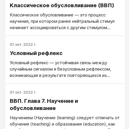
Классическое обусловливание (ВВП)
Классическое обусловливание — это процесс
научения, при котором ранее нейтральный стимул
начинает ассоциироваться с другим стимулом
вследствие того, что второй стимул сопровождает
первый. Изучение классического обусловливания
01 окт. 2022 г.
началось в первые годы XX века, когда российский
Условный рефлекс
физиолог Иван Павлов, уже получивший тогда
Нобелевскую премию за исследования
Условный рефлекс ― устойчивая связь между
пищеварения, обратился к научению. Еще изучая
случайным сигналом и безусловным рефлексом,
пищеварение, Павлов заметил, что при одном
возникающая в результате повторяющихся их
только виде тарелки с едой у собаки начинает
совпадений, один из видов ассоциативного
выделяться слюна.
научения.
01 окт. 2022 г.
ВВП. Глава 7. Научение и
обусловливание
Научением (Научение (learning) следует отличать от
обучения (teaching) и образования (education), как