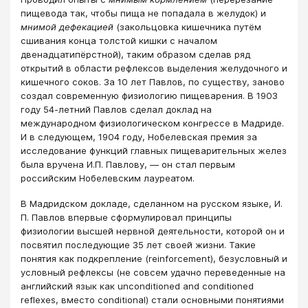
пищевода так, чтобы пища не попадала в желудок) и
мнимой дефекацией
(закольцовка кишечника путём
сшивания конца толстой кишки с началом
двенадцатипёрстной), таким образом сделав ряд
открытий в области рефлексов выделения желудочного и
кишечного соков. За 10 лет Павлов, по существу, заново
создал современную физиологию пищеварения. В 1903
году 54-летний Павлов сделал доклад на
международном физиологическом конгрессе в Мадриде.
И в следующем, 1904 году, Нобелевская премия за
исследование функций главных пищеварительных желез
была вручена И.П. Павлову, — он стал первым
российским Нобелевским лауреатом.
В Мадридском докладе, сделанном на русском языке, И.
П. Павлов впервые cформулировал принципы
физиологии высшей нервной деятельности, которой он и
посвятил последующие 35 лет своей жизни. Такие
понятия как подкрепление (reinforcement), безусловный и
условный рефлексы (не совсем удачно переведенные на
английский язык как unconditioned and conditioned
reflexes, вместо conditional) стали основными понятиями