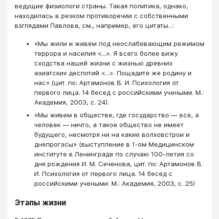
ведущие физиологи страны. Такая политика, однако,
находилась в резком противоречии с собственными
взглядами Павлова, см., например, его цитаты...:
«Мы жили и живём под неослабевающим режимом
террора и насилия <...>. Я всего более вижу
сходства нашей жизни с жизнью древних
азиатских деспотий <...>. Пощадите же родину и
нас» (цит. по: Артамонов В. И. Психология от
первого лица. 14 бесед с российскими учеными. М.:
Академия, 2003, с. 24).
«Мы живем в обществе, где государство — всё, а
человек — ничто, а такое общество не имеет
будущего, несмотря ни на какие волховстрои и
днепрогэсы» (выступление в 1-ом Медицинском
институте в Ленинграде по случаю 100-летия со
дня рождения И. М. Сеченова, цит. по: Артамонов В.
И. Психология от первого лица. 14 бесед с
российскими учеными. М.: Академия, 2003, с. 25)
Этапы жизни