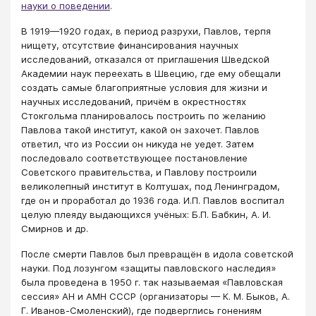
науки о поведении
.
В 1919—1920 годах, в период разрухи, Павлов, терпя
нищету, отсутствие финансирования научных
исследований, отказался от приглашения Шведской
Академии наук переехать в Швецию, где ему обещали
создать самые благоприятные условия для жизни и
научных исследований, причём в окрестностях
Стокгольма планировалось построить по желанию
Павлова такой институт, какой он захочет. Павлов
ответил, что из России он никуда не уедет. Затем
последовало соответствующее постановление
Советского правительства, и Павлову построили
великолепный институт в Колтушах, под Ленинградом,
где он и проработал до 1936 года. И.П. Павлов воспитал
целую плеяду выдающихся учёных: Б.П. Бабкин, А. И.
Смирнов и др.
После смерти Павлов был превращён в идола советской
науки. Под лозунгом «защиты павловского наследия»
была проведена в 1950 г. так называемая «Павловская
сессия» АН и АМН СССР (организаторы — К. М. Быков, А.
Г. Иванов-Смоленский), где подверглись гонениям