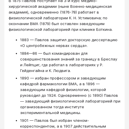
В 1875 Павлов поступает на 3-й курс Медико-
хирургической академии (ныне Военно-медицинская
академия), одновременно (1876-78) работает в
физиологической лаборатории К. Н. Устимовича; по
окончании ВМА (1879) был оставлен заведующим
физиологической лабораторией при клинике Боткина.
1883 — Павлов защитил докторскую диссертацию
«О центробежных нервах сердца».
1884—86 — был командирован для
совершенствования знаний за границу в Бреслау
и Лейпциг, где работал в лабораториях у Р.
Гейденгайна и К. Людвига.
1890 — избран профессором и заведующим
кафедрой фармакологии ВМА, а в 1896 —
заведующим кафедрой физиологии, которой
руководил до 1924. Одновременно (с 1890) Павлов
— заведующий физиологической лабораторией при
организованном тогда институте
экспериментальной медицины.
1901 — Павлов был избран членом-
корреспондентом, а в 1907 действительным