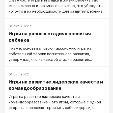
О важности игры и игрушки в жизни ребенка так
много сказано и так много написано, что убеждать
кого-то в их необходимости для развития ребенка
нет никакого смысла. Все это правильно. Мы хотим
подчеркнуть одну особенность детской игры,
01 окт. 2022 г.
принципиально важную для развития детского
Игры на разных стадиях развития
интеллекта и креативности. Часто детская игра, как
и игра животного, выполняет функцию
ребенка
исследования окружающего. В процессе игры
Пиаже, основывая свою таксономию игры на
происходит освоение внешнего мира, изучение
собственной теории когнитивного развития,
свойств и особенностей самых разных предметов и
утверждал, что на каждой стадии развития
явлений.
преобладает определенный тип игры.
01 окт. 2022 г.
Игры на развитие лидерских качеств и
командообразование
Игры на развитие лидерских качеств и
командообразование - это игры, которые с одной
стороны, позволяют проявить себя лидерам, с