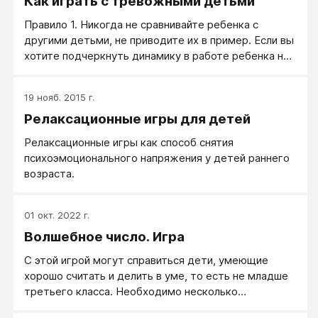
Как играть с тревожными детьми
Правило 1. Никогда не сравнивайте ребенка с
другими детьми, не приводите их в пример. Если вы
хотите подчеркнуть динамику в работе ребенка над
каким-то своим качеством, то лучше сравнивать
его успехи с его же результатами вчера, неделю
19 нояб. 2015 г.
или месяц назад.
Релаксационные игры для детей
Релаксационные игры как способ снятия
психоэмоционального напряжения у детей раннего
возраста.
01 окт. 2022 г.
Волшебное число. Игра
С этой игрой могут справиться дети, умеющие
хорошо считать и делить в уме, то есть не младше
третьего класса. Необходимо несколько
участников игры. Они будут считать по кругу от