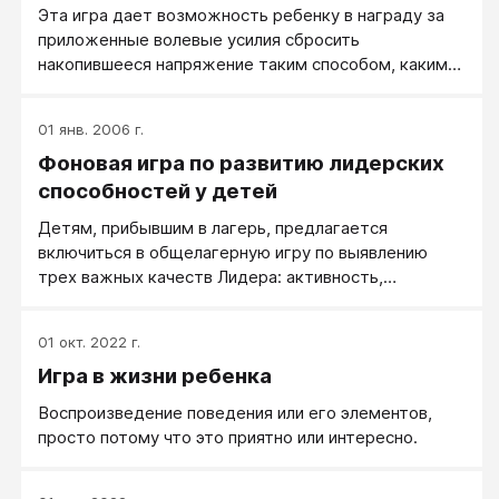
​Эта игра дает возможность ребенку в награду за
приложенные волевые усилия сбросить
накопившееся напряжение таким способом, каким
ему нравится, а взрослому — управлять его
поведением и получать иногда такой желанный при
01 янв. 2006 г.
общении с гиперактивными детьми «час тишины».
Фоновая игра по развитию лидерских
способностей у детей
Детям, прибывшим в лагерь, предлагается
включиться в общелагерную игру по выявлению
трех важных качеств Лидера: активность,
дружелюбие, находчивость. Для этого с детьми на
вводном занятии подробно разбираем примеры
01 окт. 2022 г.
проявления активности, дружелюбия,
Игра в жизни ребенка
находчивости.
Воспроизведение поведения или его элементов,
просто потому что это приятно или интересно.