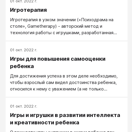
01 окт. 2022 г.
Игротерапия
Игротерапия в узком значении («Психодрама на
столе», Gametherapy) - авторский метод и
технология работы с игрушками, разработанная
Дмитриченко Р.Н. Данный авторский метод
предлагается отличать от Play therapy - игровой
01 окт. 2022 г.
терапии, или игротерапии в широком значении.
Игры для повышения самооценки
ребенка
Для достижения успеха в этом деле необходимо,
чтобы взрослый сам видел достоинства ребенка,
относился к нему с уважением (а не только
любовью) и умел замечать все его успехи (даже
самые маленькие). Поэтому вам лучше заранее
01 окт. 2022 г.
продумать, какие положительные качества у
Игры и игрушки в развитии интеллекта
ребенка уже имеются, а какие ему необходимо
приобрести.
и креативности ребенка