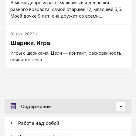
В моем дворе играют мальчишки и девчонки
разного возраста, самой старшей 12, младшей 5,5.
Моей дочке 9 лет, она дружит со всеми.
Предложила ей собрать всех, чтобы поиграть в игру
«Крестики-нолики». Когда все с интересом
01 окт. 2022 г.
подтянулись, поставила задачу.
Шарики. Игра
Игры с шариками. Цели ― контакт, раскованность.
принятие тела.
Содержание
Работа над собой