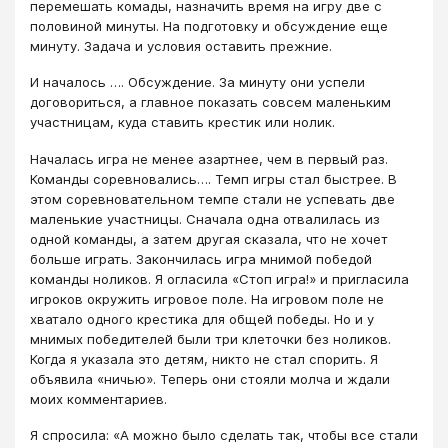
перемешать комады, назначить время на игру две с
половиной минуты. На подготовку и обсуждение еще
минуту. Задача и условия оставить прежние.
И началось …. Обсуждение. За минуту они успели
договориться, а главное показать совсем маленьким
участницам, куда ставить крестик или нолик.
Началась игра не менее азартнее, чем в первый раз.
Команды соревновались…. Темп игры стал быстрее. В
этом соревновательном темпе стали не успевать две
маленькие участницы. Сначала одна отвалилась из
одной команды, а затем другая сказала, что не хочет
больше играть. Закончилась игра мнимой победой
команды ноликов. Я огласила «Стоп игра!» и пригласила
игроков окружить игровое поле. На игровом поле не
хватало одного крестика для общей победы. Но и у
мнимых победителей были три клеточки без ноликов.
Когда я указала это детям, никто не стал спорить. Я
объявила «ничью». Теперь они стояли молча и ждали
моих комментариев.
Я спросила: «А можно было сделать так, чтобы все стали