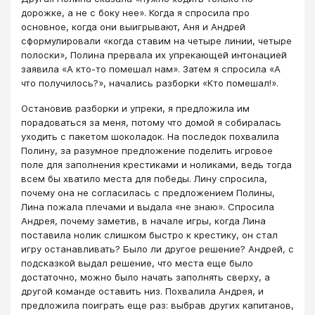
дорожке, а не с боку нее». Когда я спросила про
основное, когда они выигрывают, Аня и Андрей
сформулировали «когда ставим на четыре линии, четыре
полоски», Полина прервала их упрекающей интонацией
заявила «А кто-то помешал нам». Затем я спросила «А
что получилось?», начались разборки «Кто помешал!».
Остановив разборки и упреки, я предложила им
порадоваться за меня, потому что домой я собиралась
уходить с пакетом шоколадок. На последок похвалила
Полину, за разумное предложение поделить игровое
поле для заполнения крестиками и ноликами, ведь тогда
всем бы хватило места для победы. Лину спросила,
почему она не согласилась с предложением Полины,
Лина пожала плечами и выдала «не знаю». Спросила
Андрея, почему заметив, в начале игры, когда Лина
поставила нолик слишком быстро к крестику, он стал
игру останавливать? Было ли другое решение? Андрей, с
подсказкой выдал решение, что места еще было
достаточно, можно было начать заполнять сверху, а
другой команде оставить низ. Похвалила Андрея, и
предложила поиграть еще раз: выбрав других капитанов,