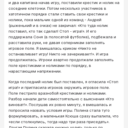
и два капитана начав игру, поставили крестик и нолик на
соседние клеточки. Потом несколько участников в
хатотичном порядке стали ставить свои крестики и
нолики, пока мальчик одной из команд - Андрей
(рыженький и в очках) не закричал: «Кто туда нолик
поставил, кто так сделал! Стоп - игра!». И его
поддержала Соня (в полосатой футболке), подбежала и
расставила руки, не давая соперникам заполнять
игровое поле. Я вмешалась криком «Никто не
останавливает игру! Никто не зачеркивает!». И игра
продолжилась. Игроки азартно продолжали заполнять
поле крестиками и ноликами по порядку, в
нарастающем напряжении.
Когда последний нолик был поставлен, я огласила «Стоп
игра!» и пригласила игроков окружить игровое поле.
Поле пестрило вразнобой крестиками и ноликами.
Разбор начали дети самостоятельно с выяснения «Кто
виноват!». Послушав их ровно минуту, я вмешалась и
попросила назвать условия игры. Полина стала туго
формулировать, а маленькая Ксюша сразу выпалила, что
«если столкнулись, тогда надо три раза приседать».
Другая Полина сказала «нужно ходить только по