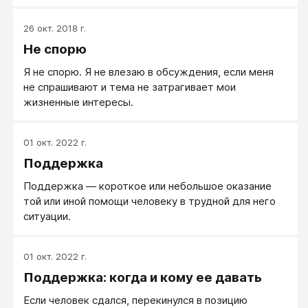
— сочувствие (побыть в чувстве рядом),
поговорить и разделить чувства. Чаще это
26 окт. 2018 г.
действительно мягкая и эмоциональная поддержка.
Не спорю
Я не спорю. Я не влезаю в обсуждения, если меня
не спрашивают и тема не затрагивает мои
жизненные интересы.
01 окт. 2022 г.
Поддержка
Поддержка — короткое или небольшое оказание
той или иной помощи человеку в трудной для него
ситуации.
01 окт. 2022 г.
Поддержка: когда и кому ее давать
Если человек сдался, перекинулся в позицию