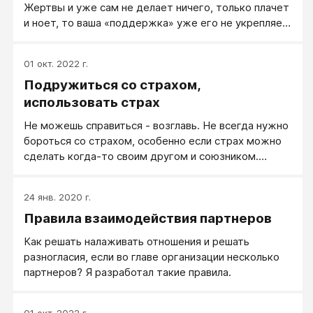
Жертвы и уже сам не делает ничего, только плачет
и ноет, то ваша «поддержка» уже его не укрепляет,
а ослабляет.
01 окт. 2022 г.
Подружиться со страхом,
использовать страх
Не можешь справиться - возглавь. Не всегда нужно
бороться со страхом, особенно если страх можно
сделать когда-то своим другом и союзником.
Благодарное отношение к страху как к мудрому
подсказчику, предупреждающему тебя о
24 янв. 2020 г.
возможных и ненужных тебе неприятностях -
Правила взаимодействия партнеров
хороший фон для сохранения правильного
душевного состояния.
Как решать налаживать отношения и решать
разногласия, если во главе организации несколько
партнеров? Я разработал такие правила.