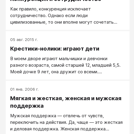
решить без всяких взаимодействий и мотиваций.
Как правило, конкуренция исключает
сотрудничество. Однако если люди
цивилизованные, то они вполне могут сочетать
одно и другое: умные конкуренты могут быть
одновременно быть и друзьями, сотрудничать
05 авг. 2015 г.
между собой. Мудрые люди действительно
Крестики-нолики: играют дети
понимают, что конкуренты объективно полезны для
их же собственного развития: они не дают
В моем дворе играют мальчишки и девчонки
расслабиться, стимулируют думать, плюс на их же
разного возраста, самой старшей 12, младшей 5,5.
находках хорошо учиться самому.
Моей дочке 9 лет, она дружит со всеми.
Предложила ей собрать всех, чтобы поиграть в игру
«Крестики-нолики». Когда все с интересом
01 янв. 2006 г.
подтянулись, поставила задачу.
Мягкая и жесткая, женская и мужская
поддержка
Мужская поддержка — отвлечь от чувств,
переключить на действия. Да, чаще — это жесткая
и деловая поддержка. Женская поддержка