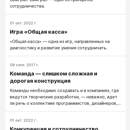
сотрудничества.
01 окт. 2022 г.
Игра «Общая касса»
«Общая касса» — одна из игр, направленных на
диагностику и развитие умения сотрудничать.
08 сент. 2017 г.
Команда — слишком сложная и
дорогая конструкция
Команды необходимо создавать и в компаниях, где
ведутся творческие разработки, — неважно, идет
ли речь о коллективе программистов, дизайнеров,
рекламщиков. Разве можно им ставить задание и
штрафовать за самовольство? Мимо! Там должна
01 окт. 2022 г.
быть иная атмосфера. А в остальных случаях без
Конкуренция и сотрудничество
команды легко обойтись — многие задачи проще