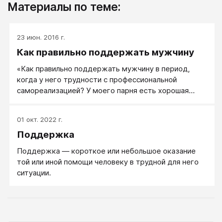
Материалы по теме:
23 июн. 2016 г.
Как правильно поддержать мужчину
«Как правильно поддержать мужчину в период,
когда у него трудности с профессиональной
самореализацией? У моего парня есть хорошая
работа, но он там не чувствует себя счастливым. И
сейчас он все время находится в состоянии
01 окт. 2022 г.
подавленности. Я вижу, как он отчаивается, пытаясь
Поддержка
придумать себе интересное применение в жизни.
Он уже больше года ищет и не находит любимое
Поддержка — короткое или небольшое оказание
занятие. Подавленное настроение плохо влияет и на
той или иной помощи человеку в трудной для него
все остальное. Он постоянно грустный дома, в
ситуации.
депрессии. Я переживаю за него и за то, что не
знаю, как помочь ему найти любимое дело...»