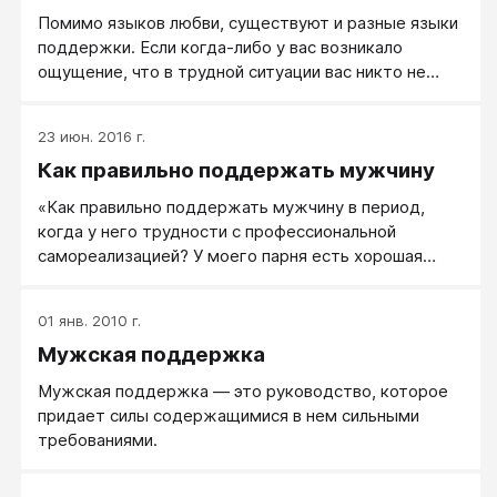
Помимо языков любви, существуют и разные языки
поддержки. Если когда-либо у вас возникало
ощущение, что в трудной ситуации вас никто не
понимает и не может поддержать, то, вероятнее
всего, вы не сразу могли это заметить, так как ее
23 июн. 2016 г.
выражение для вас было предложено иным
Как правильно поддержать мужчину
способом, нежели тот, что вам ближе.
«Как правильно поддержать мужчину в период,
когда у него трудности с профессиональной
самореализацией? У моего парня есть хорошая
работа, но он там не чувствует себя счастливым. И
сейчас он все время находится в состоянии
01 янв. 2010 г.
подавленности. Я вижу, как он отчаивается, пытаясь
Мужская поддержка
придумать себе интересное применение в жизни.
Он уже больше года ищет и не находит любимое
Мужская поддержка — это руководство, которое
занятие. Подавленное настроение плохо влияет и на
придает силы содержащимися в нем сильными
все остальное. Он постоянно грустный дома, в
требованиями.
депрессии. Я переживаю за него и за то, что не
знаю, как помочь ему найти любимое дело...»