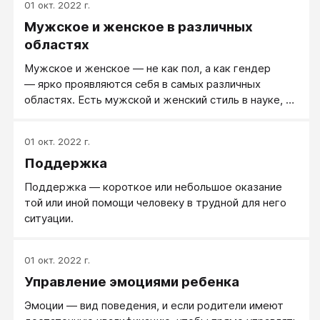
01 окт. 2022 г.
Мужское и женское в различных
областях
Мужское и женское — не как пол, а как гендер
— ярко проявляются себя в самых различных
областях. Есть мужской и женский стиль в науке, у
мужчин и женщин разный взгляд на личность,
личностный рост и развитие, у них разные
01 окт. 2022 г.
потребности в любви, мужчины и женщины по-
Поддержка
разному относятся к лечению... Ну и в быту у
мужчин и женщин, как правило, разные гендерные
Поддержка — короткое или небольшое оказание
роли, разные мужские и женские обязанности.
той или иной помощи человеку в трудной для него
ситуации.
01 окт. 2022 г.
Управление эмоциями ребенка
Эмоции — вид поведения, и если родители имеют