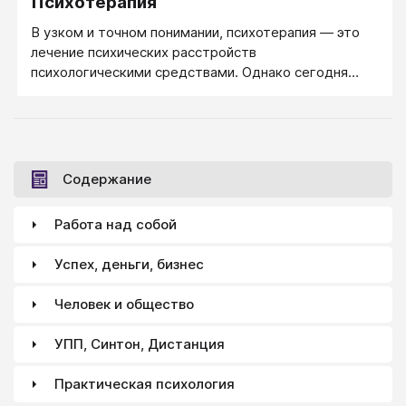
Психотерапия
мысли, переживания, желания и страхи.
В узком и точном понимании, психотерапия — это
лечение психических расстройств
психологическими средствами. Однако сегодня
понятие психотерапии все более расширяется,
выходя за рамки только лечения и по сути смыкаясь
с понятием психологической помощи.
Содержание
Работа над собой
Успех, деньги, бизнес
Человек и общество
УПП, Синтон, Дистанция
Практическая психология