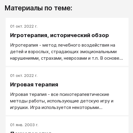
Материалы по теме:
01 окт. 2022 г.
Игротерапия, исторический обзор
Игротерапия - метод лечебного воздействия на
детей и взрослых, страдающих эмоциональными
нарушениями, страхами, неврозами и т.п. В основе
различных методик, определяемых этим понятием,
лежит признание игры важным фактором развития
01 окт. 2022 г.
личности. Одним из первых игру в практике детской
Игровая терапия
психотерапии в качестве вспомогательного метода
применил З.Фрейд (1913). Он ставил своей задачей
Игровая терапия - все психотерапевтические
выявление через цепь ассоциаций "истинного
методы работы, использующие детскую игру и
источника символической игры".
игрушки. Игра используется некоторыми
терапевтами в качестве способа лечения. Детям
трудно ясно описать терапевту свои мысли и
01 янв. 2003 г.
чувства, но они способны в игре «показать» свои