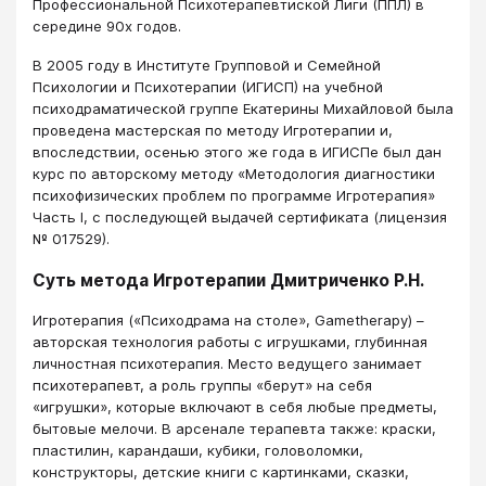
Профессиональной Психотерапевтиской Лиги (ППЛ) в
середине 90х годов.
В 2005 году в Институте Групповой и Семейной
Психологии и Психотерапии (ИГИСП) на учебной
психодраматической группе Екатерины Михайловой была
проведена мастерская по методу Игротерапии и,
впоследствии, осенью этого же года в ИГИСПе был дан
курс по авторскому методу «Методология диагностики
психофизических проблем по программе Игротерапия»
Часть I, с последующей выдачей сертификата (лицензия
№ 017529).
Суть метода Игротерапии Дмитриченко Р.Н.
Игротерапия («Психодрама на столе», Gametherapy) –
авторская технология работы с игрушками, глубинная
личностная психотерапия. Место ведущего занимает
психотерапевт, а роль группы «берут» на себя
«игрушки», которые включают в себя любые предметы,
бытовые мелочи. В арсенале терапевта также: краски,
пластилин, карандаши, кубики, головоломки,
конструкторы, детские книги с картинками, сказки,