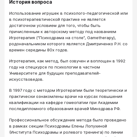
История вопроса
Использование игрушек в психолого-педагогической или
в психотерапевтической практике не является
достаточном условием для того, чтобы быть
причисленным к авторскому методу под названием
Игротерапия ("Психодрама на столе", Gametherapy),
родоначальником которого является Дмитриченко Р.Н. со
времен середины 80х годов.
Игротерапия, как метод, был озвучен и воплощен в 1992
году на спецкурсе по психологии в частном
Университете для будущих преподавателей-
искусствоведов.
В 1997 году с методом Игротерапии были теоретически и
практически ознакомлены врачи на курсах повышения
квалификации на кафедре гомеопатии при Академии
последипломного образования врачей Минздрава РФ.
Профессиональное обсуждение метода было проведено
в рамках секции Психодрамы Елены Лопухиной
(Института Психодрамы и ролевого тренинга) по линии