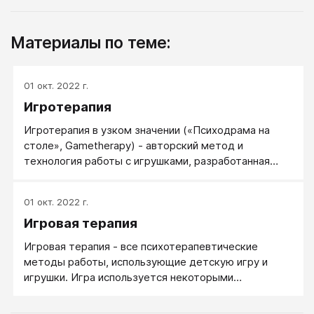
Материалы по теме:
01 окт. 2022 г.
Игротерапия
Игротерапия в узком значении («Психодрама на
столе», Gametherapy) - авторский метод и
технология работы с игрушками, разработанная
Дмитриченко Р.Н. Данный авторский метод
предлагается отличать от Play therapy - игровой
01 окт. 2022 г.
терапии, или игротерапии в широком значении.
Игровая терапия
Игровая терапия - все психотерапевтические
методы работы, использующие детскую игру и
игрушки. Игра используется некоторыми
терапевтами в качестве способа лечения. Детям
трудно ясно описать терапевту свои мысли и