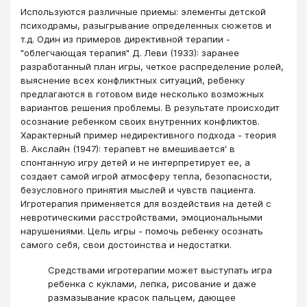
Используются различные приемы: элементы детской
психодрамы, разыгрывание определенных сюжетов и
т.д. Один из примеров директивной терапии -
"облегчающая терапия" Д. Леви (1933): заранее
разработанный план игры, четкое распределение ролей,
выяснение всех конфликтных ситуаций, ребенку
предлагаются в готовом виде несколько возможных
вариантов решения проблемы. В результате происходит
осознание ребенком своих внутренних конфликтов.
Характерный пример недирективного подхода - теория
В. Акслайн (1947): терапевт не вмешивается' в
спонтанную игру детей и не интерпретирует ее, а
создает самой игрой атмосферу тепла, безопасности,
безусловного принятия мыслей и чувств пациента.
Игротерапия применяется для воздействия на детей с
невротическими расстройствами, эмоциональными
нарушениями. Цель игры - помочь ребенку осознать
самого себя, свои достоинства и недостатки.
Средствами игротерапии может выступать игра
ребенка с куклами, лепка, рисование и даже
размазывание красок пальцем, дающее