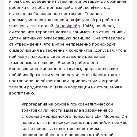
игры было доведение путем интерпретации до сознания
ребенка его собственных действий, конфликтов,
вызвавших болезненное состояние. Терапевт
рассматривался как пассивная фигура. Игра ребенка
являлась спонтанной.
Анна Фрейд
(1946), наоборот,
считала, что терапевт должен занимать по отношению к
детям активную руководящую позицию. Она отказалась
от утверждения, что в игре непременно происходит
символизация вытесненных конфликтов, допуская, что в
ней могут находить свое отражение реальные
жизненные отношения. В своей работе она
использовала миниатюрные куклы, представлявшие
собой изображения членов семьи. Анна Фрейд также
настаивала на обязательном привлечении к игровой
терапии родителей с целью коррекции их отношения к
воспитанию.
Игротерапия на основе психоаналитической
трактовки личности вызвала возражения со
стороны американского психолога Дж. Морено. Он
полагал, что ряд психических нарушений, и прежде
всего неврозы, являются следствием
неприспособленности человека к той малой